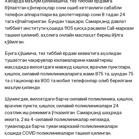
Хабарда маълум қилинишича, тез тиббий ёрдамга
бўлаётган қўнғироқлар сони ошиб кетганлиги сабабли
телефон аппаратлари ва диспетчерлар сони 8 тадан 24
тага кўпайтирилган. Бундан ташқари, Самарқанд давлат
тиббиёт институти қошида 1105 қисқа рақамли Сall-маркази
ташкил қилиниб, аҳолига онлайн маслаҳат бериш йўлга
қўйилган.
Бунга қўшимча, тез тиббий ёрдам хизматига аҳолидан
тушаётган чақирувлар юкламаларини камайтириш
мақсадида вилоятдаги мавжуд қишлоқ врачлик пунктлари,
қишлоқ оилавий поликлиникаларига жами 875 та, шундан 75
та стационар ва 800 та мобил телефонлар олиб берилгани
маълум қилинди.
Шунингдек, вилоятдаги барча оилавий поликлиника, қишлоқ
врачлик пункти, қишлоқ оилавий поликлиникалари 24
соатлик иш режимига ўтказилган. Самарқанд шаҳрида
иккита, 2 ва 4-оилавий поликлиникалар негизида,
туманларда барча туман марказий поликлиникалари
қошида COVID поликлиникалари ташкил қилинган.