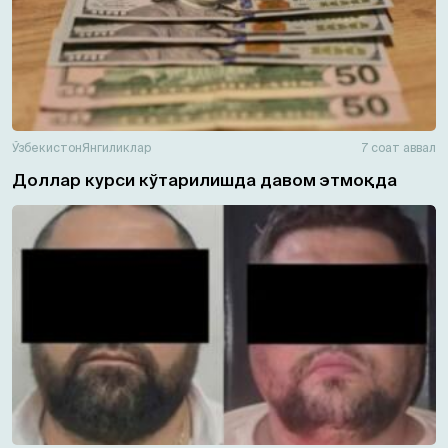
Ўзбекистон
Янгиликлар
7 соат аввал
Доллар курси кўтарилишда давом этмоқда