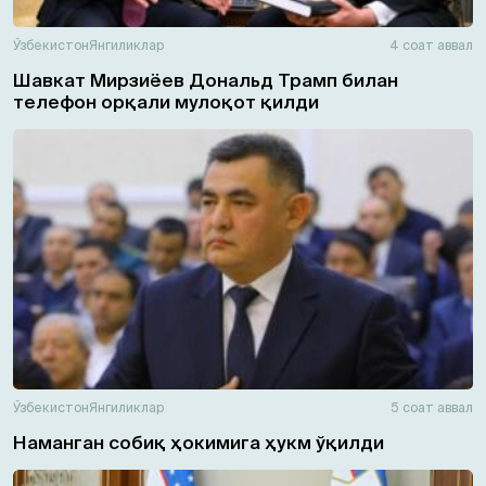
Ўзбекистон
Янгиликлар
4 соат аввал
Шавкат Мирзиёев Дональд Трамп билан
телефон орқали мулоқот қилди
Ўзбекистон
Янгиликлар
5 соат аввал
Наманган собиқ ҳокимига ҳукм ўқилди