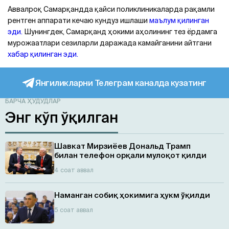
Аввалроқ Самарқандда қайси поликлиникаларда рақамли
рентген аппарати кечаю кундуз ишлаши
маълум қилинган
эди.
Шунингдек, Самарқанд ҳокими аҳолининг тез ёрдамга
мурожаатлари сезиларли даражада камайганини айтгани
хабар қилинган эди.
Янгиликларни Телеграм каналда кузатинг
БАРЧА ҲУДУДЛАР
Энг кўп ўқилган
Шавкат Мирзиёев Дональд Трамп
билан телефон орқали мулоқот қилди
4 соат аввал
Наманган собиқ ҳокимига ҳукм ўқилди
5 соат аввал