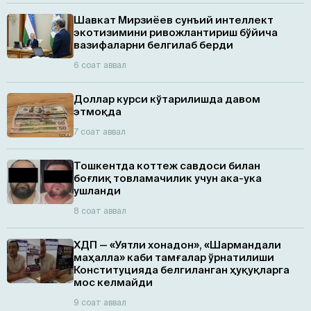
Шавкат Мирзиёев сунъий интеллект
экотизимини ривожлантириш бўйича
вазифаларни белгилаб берди
6 соат аввал
Доллар курси кўтарилишда давом
этмоқда
7 соат аввал
Тошкентда коттеж савдоси билан
боғлиқ товламачилик учун ака-ука
ушланди
8 соат аввал
ХДП — «Уятли хонадон», «Шармандали
маҳалла» каби тамғалар ўрнатилиши
Конституцияда белгиланган ҳуқуқларга
мос келмайди
9 соат аввал