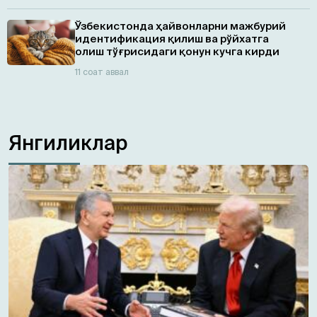
Ўзбекистонда ҳайвонларни мажбурий
идентификация қилиш ва рўйхатга
олиш тўғрисидаги қонун кучга кирди
11 соат аввал
Янгиликлар