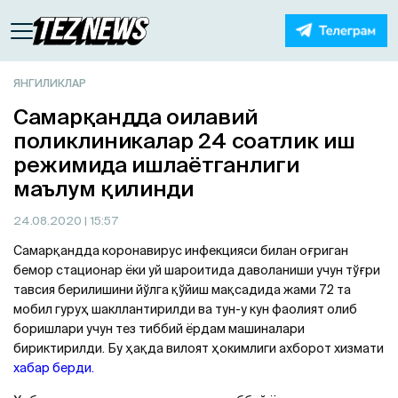
ЯНГИЛИКЛАР
Самарқандда оилавий
поликлиникалар 24 соатлик иш
режимида ишлаётганлиги
маълум қилинди
24.08.2020
| 15:57
Самарқандда коронавирус инфекцияси билан оғриган
бемор стационар ёки уй шароитида даволаниши учун тўғри
тавсия берилишини йўлга қўйиш мақсадида жами 72 та
мобил гуруҳ шакллантирилди ва тун-у кун фаолият олиб
боришлари учун тез тиббий ёрдам машиналари
бириктирилди. Бу ҳақда вилоят ҳокимлиги ахборот хизмати
хабар берди.