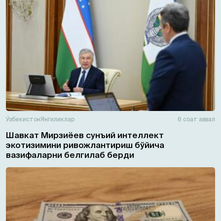
Ўзбекистон
Янгиликлар
6 соат аввал
Шавкат Мирзиёев сунъий интеллект
экотизимини ривожлантириш бўйича
вазифаларни белгилаб берди