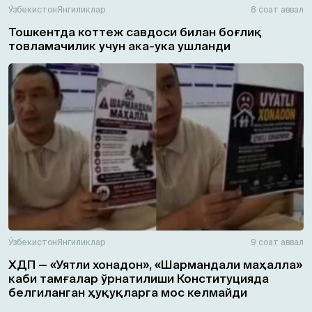
Ўзбекистон
Янгиликлар
8 соат аввал
Тошкентда коттеж савдоси билан боғлиқ
товламачилик учун ака-ука ушланди
Ўзбекистон
Янгиликлар
9 соат аввал
ХДП — «Уятли хонадон», «Шармандали маҳалла»
каби тамғалар ўрнатилиши Конституцияда
белгиланган ҳуқуқларга мос келмайди