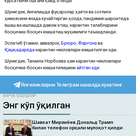
кўрсаткичи ошгани қайд этилди.
Шунигдек, йиғилишда фуқаролар ҳаёти ва соғлиғи
ҳимоясини янада кучайтирган ҳолда, пандемия шароитида
яшаш ва ишлашда давом этиш, карантин талабларини
босқичма-босқич юмшатиш муҳимлиги таъкидланди.
Эслатиб ўтамиз, аввалроқ
Бухоро
,
Фарғона
ва
Қашқадарёда
карантин чекловлари юмшатилган эди.
Шунигдек, Танзила Норбоева ҳам карантин чекловлари
босқичма-босқич юмшатилишини
айтган эди
.
Янгиликларни Телеграм каналда кузатинг
БАРЧА ҲУДУДЛАР
Энг кўп ўқилган
Шавкат Мирзиёев Дональд Трамп
билан телефон орқали мулоқот қилди