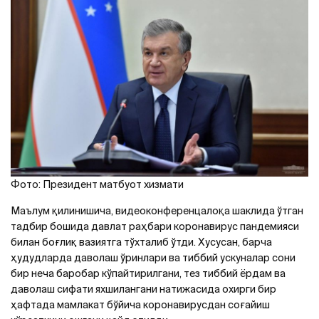
Фото: Президент матбуот хизмати
Маълум қилинишича, видеоконференцалоқа шаклида ўтган
тадбир бошида давлат раҳбари коронавирус пандемияси
билан боғлиқ вазиятга тўхталиб ўтди. Хусусан, барча
ҳудудларда даволаш ўринлари ва тиббий ускуналар сони
бир неча баробар кўпайтирилгани, тез тиббий ёрдам ва
даволаш сифати яхшилангани натижасида охирги бир
ҳафтада мамлакат бўйича коронавирусдан соғайиш