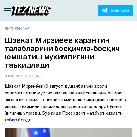
ЯНГИЛИКЛАР
Шавкат Мирзиёев карантин
талабларини босқичма-босқич
юмшатиш муҳимлигини
таъкидлади
10.08.2020
| 20:42
Шавкат Мирзиёев 10 август, душанба куни аҳоли
саломатлигини мустаҳкамлаш ва хавфсизлигини ошириш,
экологик осойишталикни таъминлаш, чиқиндиларни қайта
ишлаш тизимини такомиллаштириш масалалари бўйича
йиғилиш ўтказди. Бу ҳақда Президент матбуот хизмати
хабар берди
.