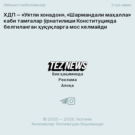
Ўзбекистон
Янгиликлар
2 кун аввал
ХДП — «Уятли хонадон», «Шармандали маҳалла»
каби тамғалар ўрнатилиши Конституцияда
белгиланган ҳуқуқларга мос келмайди
Биз ҳақимизда
Реклама
Алоқа
© 2020 — 2026, Teznews
Янгиликлар Teznews’дан бошланади