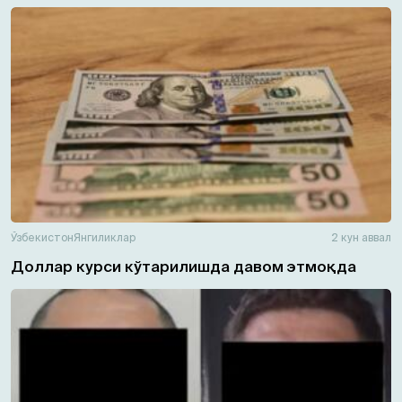
Ўзбекистон
Янгиликлар
2 кун аввал
Доллар курси кўтарилишда давом этмоқда