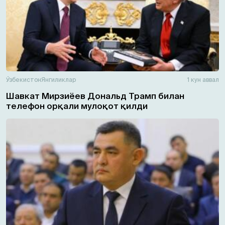
Ўзбекистон
Янгиликлар
1 кун аввал
Шавкат Мирзиёев Дональд Трамп билан
телефон орқали мулоқот қилди