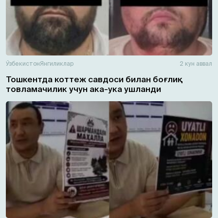
Ўзбекистон
Янгиликлар
2 кун аввал
Тошкентда коттеж савдоси билан боғлиқ
товламачилик учун ака-ука ушланди