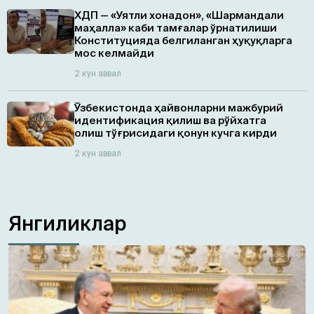
ХДП — «Уятли хонадон», «Шармандали
маҳалла» каби тамғалар ўрнатилиши
Конституцияда белгиланган ҳуқуқларга
мос келмайди
2 кун аввал
Ўзбекистонда ҳайвонларни мажбурий
идентификация қилиш ва рўйхатга
олиш тўғрисидаги қонун кучга кирди
2 кун аввал
Янгиликлар