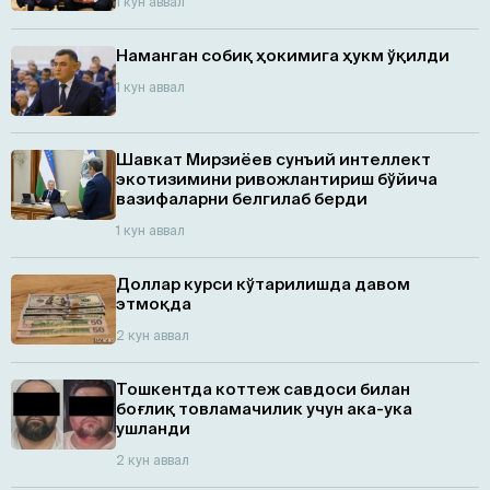
1 кун аввал
Наманган собиқ ҳокимига ҳукм ўқилди
1 кун аввал
Шавкат Мирзиёев сунъий интеллект
экотизимини ривожлантириш бўйича
вазифаларни белгилаб берди
1 кун аввал
Доллар курси кўтарилишда давом
этмоқда
2 кун аввал
Тошкентда коттеж савдоси билан
боғлиқ товламачилик учун ака-ука
ушланди
2 кун аввал