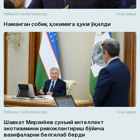
Ўзбекистон
Янгиликлар
1 кун аввал
Наманган собиқ ҳокимига ҳукм ўқилди
Ўзбекистон
Янгиликлар
1 кун аввал
Шавкат Мирзиёев сунъий интеллект
экотизимини ривожлантириш бўйича
вазифаларни белгилаб берди