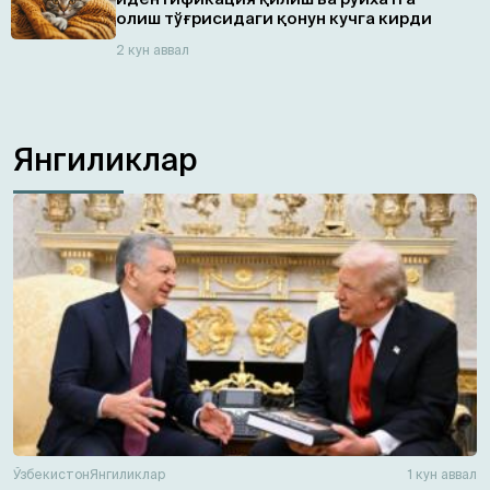
олиш тўғрисидаги қонун кучга кирди
2 кун аввал
Янгиликлар
Ўзбекистон
Янгиликлар
1 кун аввал