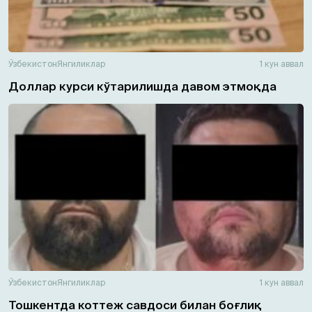
Ўзбекистон
Янгиликлар
1 кун аввал
Доллар курси кўтарилишда давом этмоқда
Ўзбекистон
Янгиликлар
1 кун аввал
Тошкентда коттеж савдоси билан боғлиқ