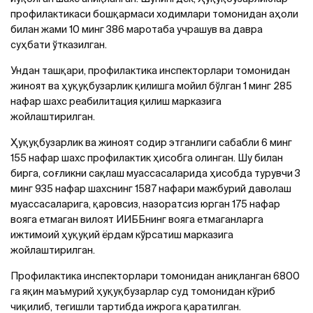
профилактикаси бошқармаси ходимлари томонидан аҳоли
билан жами 10 минг 386 маротаба учрашув ва давра
суҳбати ўтказилган.
Ундан ташқари, профилактика инспекторлари томонидан
жиноят ва ҳуқуқбузарлик қилишга мойил бўлган 1 минг 285
нафар шахс реабилитация қилиш марказига
жойлаштирилган.
Ҳуқуқбузарлик ва жиноят содир этганлиги сабабли 6 минг
155 нафар шахс профилактик ҳисобга олинган. Шу билан
бирга, соғликни сақлаш муассасаларида ҳисобда турувчи 3
минг 935 нафар шахснинг 1587 нафари мажбурий даволаш
муассасаларига, қаровсиз, назоратсиз юрган 175 нафар
вояга етмаган вилоят ИИББнинг вояга етмаганларга
ижтимоий ҳуқуқий ёрдам кўрсатиш марказига
жойлаштирилган.
Профилактика инспекторлари томонидан аниқланган 6800
га яқин маъмурий ҳуқуқбузарлар суд томонидан кўриб
чиқилиб, тегишли тартибда ижрога қаратилган.