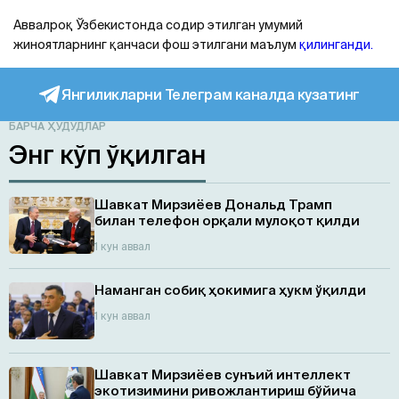
Аввалроқ Ўзбекистонда содир этилган умумий
жиноятларнинг қанчаси фош этилгани маълум
қилинганди.
Янгиликларни Телеграм каналда кузатинг
БАРЧА ҲУДУДЛАР
Энг кўп ўқилган
Шавкат Мирзиёев Дональд Трамп
билан телефон орқали мулоқот қилди
1 кун аввал
Наманган собиқ ҳокимига ҳукм ўқилди
1 кун аввал
Шавкат Мирзиёев сунъий интеллект
экотизимини ривожлантириш бўйича