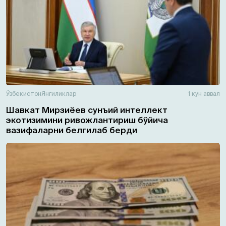
Ўзбекистон
Янгиликлар
1 кун аввал
Шавкат Мирзиёев сунъий интеллект
экотизимини ривожлантириш бўйича
вазифаларни белгилаб берди