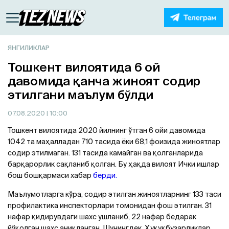
ЯНГИЛИКЛАР
Тошкент вилоятида 6 ой
давомида қанча жиноят содир
этилгани маълум бўлди
07.08.2020
| 10:00
Тошкент вилоятида 2020 йилнинг ўтган 6 ойи давомида
1042 та маҳалладан 710 тасида ёки 68,1 фоизида жиноятлар
содир этилмаган. 131 тасида камайган ва қолганларида
барқарорлик сақланиб қолган. Бу ҳақда вилоят Ички ишлар
бош бошқармаси хабар
берди.
Маълумотларга кўра, содир этилган жиноятларнинг 133 таси
профилактика инспекторлари томонидан фош этилган. 31
нафар қидирувдаги шахс ушланиб, 22 нафар бедарак
йўқолган шахс аниқланган. Шунингдек, Ҳуқуқбузарликлар