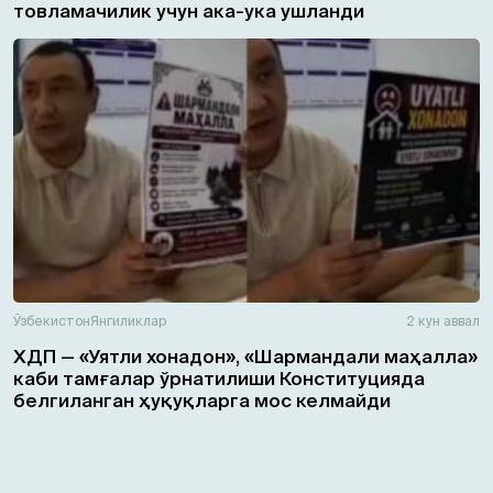
товламачилик учун ака-ука ушланди
Ўзбекистон
Янгиликлар
2 кун аввал
ХДП — «Уятли хонадон», «Шармандали маҳалла»
каби тамғалар ўрнатилиши Конституцияда
белгиланган ҳуқуқларга мос келмайди