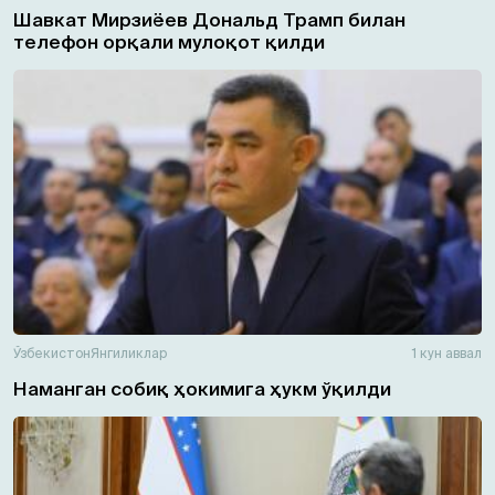
Шавкат Мирзиёев Дональд Трамп билан
телефон орқали мулоқот қилди
Ўзбекистон
Янгиликлар
1 кун аввал
Наманган собиқ ҳокимига ҳукм ўқилди