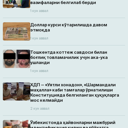
вазифаларни белгилаб берди
1 кун аввал
Доллар курси кўтарилишда давом
этмоқда
1 кун аввал
Тошкентда коттеж савдоси билан
боғлиқ товламачилик учун ака-ука
ушланди
1 кун аввал
ХДП — «Уятли хонадон», «Шармандали
маҳалла» каби тамғалар ўрнатилиши
Конституцияда белгиланган ҳуқуқларга
мос келмайди
2 кун аввал
Ўзбекистонда ҳайвонларни мажбурий
идентификация қилиш ва рўйхатга