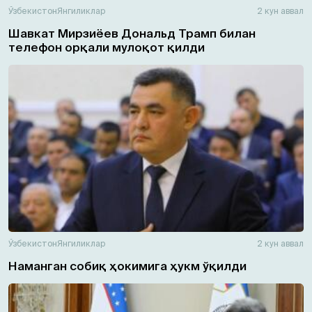
Ўзбекистон
Янгиликлар
2 кун аввал
Шавкат Мирзиёев Дональд Трамп билан
телефон орқали мулоқот қилди
Ўзбекистон
Янгиликлар
2 кун аввал
Наманган собиқ ҳокимига ҳукм ўқилди