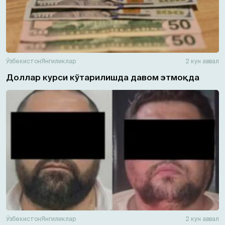
Ўзбекистон
Янгиликлар
2 кун аввал
Доллар курси кўтарилишда давом этмоқда
Ўзбекистон
Янгиликлар
2 кун аввал