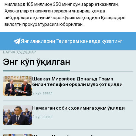
миллиард 165 миллион 350 минг сўм зарар етказилган.
Ҳужжатлар етказилган зарарни ундириш ҳамда
айбдорларга қонуний чора кўриш мақсадида Қашқадарё
вилояти прокуратурасига юборилган.
Янгиликларни Телеграм каналда кузатинг
БАРЧА ҲУДУДЛАР
Энг кўп ўқилган
Шавкат Мирзиёев Дональд Трамп
билан телефон орқали мулоқот қилди
2 кун аввал
Наманган собиқ ҳокимига ҳукм ўқилди
2 кун аввал