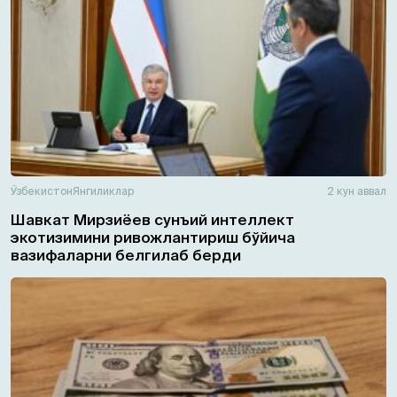
Ўзбекистон
Янгиликлар
2 кун аввал
Шавкат Мирзиёев сунъий интеллект
экотизимини ривожлантириш бўйича
вазифаларни белгилаб берди