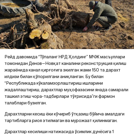
Рейд давомида “Тўпаланг HPД Ҳолдинг” МЧЖ масъуллари
томонидан Денов—Новқат каналини реконструкция қилиш
жараёнида канал қирғоғига экилган жами 150 та дарахт
илдизи билан қўпорилгани аниқланган. Бу билан
“Республикада кўкаламзорлаштириш ишларини
жадаллаштириш, дарахтлар муҳофазасини янада самарали
ташкил этиш чора-тадбирлари тўғрисида”ги фармон
талаблари бузилган.
Дарахтларни кесиш ёки кўчириб ўтқазиш бўйича амалдаги
тартибларга риоя этилмаган ва мурожаат қилинмаган.
Дарахтлар кесилиши натижасида ўсимлик дунёсига 1