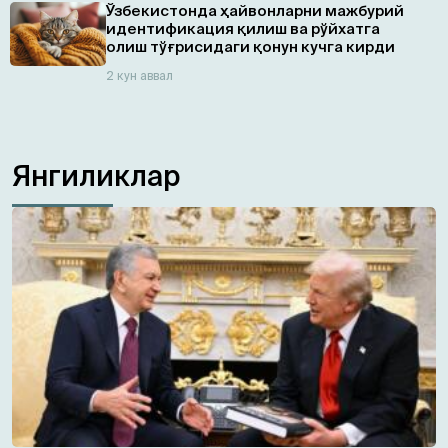
Ўзбекистонда ҳайвонларни мажбурий
идентификация қилиш ва рўйхатга
олиш тўғрисидаги қонун кучга кирди
2 кун аввал
Янгиликлар