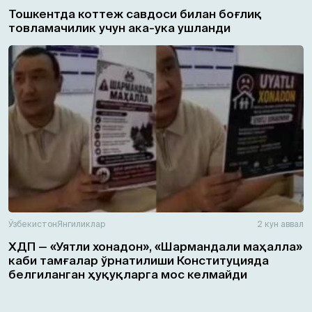
Тошкентда коттеж савдоси билан боғлиқ
товламачилик учун ака-ука ушланди
Ўзбекистон
Янгиликлар
2 кун аввал
ХДП — «Уятли хонадон», «Шармандали маҳалла»
каби тамғалар ўрнатилиши Конституцияда
белгиланган ҳуқуқларга мос келмайди