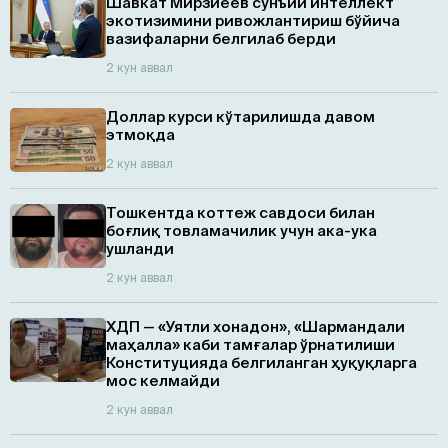
Шавкат Мирзиёев сунъий интеллект
экотизимини ривожлантириш бўйича
вазифаларни белгилаб берди
2 кун аввал
Доллар курси кўтарилишда давом
этмоқда
2 кун аввал
Тошкентда коттеж савдоси билан
боғлиқ товламачилик учун ака-ука
ушланди
2 кун аввал
ХДП — «Уятли хонадон», «Шармандали
маҳалла» каби тамғалар ўрнатилиши
Конституцияда белгиланган ҳуқуқларга
мос келмайди
2 кун аввал