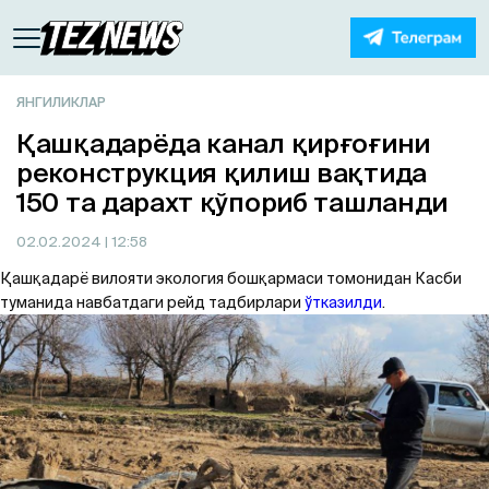
ЯНГИЛИКЛАР
Қашқадарёда канал қирғоғини
реконструкция қилиш вақтида
150 та дарахт қўпориб ташланди
02.02.2024
| 12:58
Қашқадарё вилояти экология бошқармаси томонидан Касби
туманида навбатдаги рейд тадбирлари
ўтказилди
.