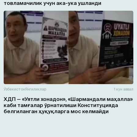
товламачилик учун ака-ука ушланди
Ўзбекистон
Янгиликлар
1 кун аввал
ХДП — «Уятли хонадон», «Шармандали маҳалла»
каби тамғалар ўрнатилиши Конституцияда
белгиланган ҳуқуқларга мос келмайди