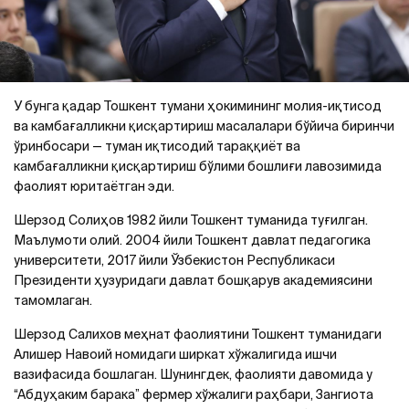
У бунга қадар Тошкент тумани ҳокимининг молия-иқтисод
ва камбағалликни қисқартириш масалалари бўйича биринчи
ўринбосари — туман иқтисодий тараққиёт ва
камбағалликни қисқартириш бўлими бошлиғи лавозимида
фаолият юритаётган эди.
Шерзод Солиҳов 1982 йили Тошкент туманида туғилган.
Маълумоти олий. 2004 йили Тошкент давлат педагогика
университети, 2017 йили Ўзбекистон Республикаси
Президенти ҳузуридаги давлат бошқарув академиясини
тамомлаган.
Шерзод Салихов меҳнат фаолиятини Тошкент туманидаги
Алишер Навоий номидаги ширкат хўжалигида ишчи
вазифасида бошлаган. Шунингдек, фаолияти давомида у
“Абдуҳаким барака” фермер хўжалиги раҳбари, Зангиота