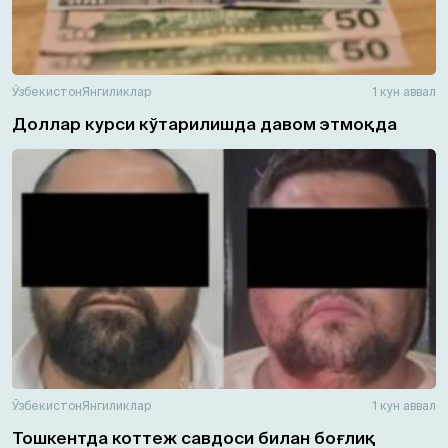
Ўзбекистон
Янгиликлар
1 кун аввал
Доллар курси кўтарилишда давом этмоқда
Ўзбекистон
Янгиликлар
1 кун аввал
Тошкентда коттеж савдоси билан боғлиқ