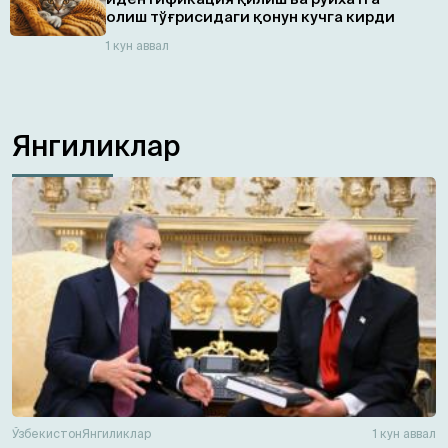
олиш тўғрисидаги қонун кучга кирди
1 кун аввал
Янгиликлар
Ўзбекистон
Янгиликлар
1 кун аввал