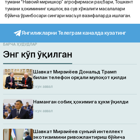
тумани “Навоий миришкор” агрофирмаси раҳбари, Тошкент
тумани ҳокимининг қишлоқ ва сув хўжалиги масалалари
бўйича ўринбосари сингари масъул вазифаларда ишлаган.
Янгиликларни Телеграм каналда кузатинг
БАРЧА ҲУДУДЛАР
Энг кўп ўқилган
Шавкат Мирзиёев Дональд Трамп
билан телефон орқали мулоқот қилди
1 кун аввал
Наманган собиқ ҳокимига ҳукм ўқилди
1 кун аввал
Шавкат Мирзиёев сунъий интеллект
экотизимини ривожлантириш бўйича