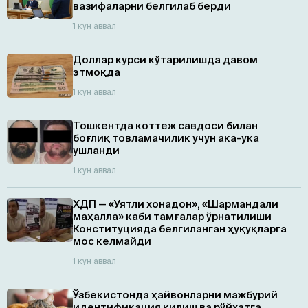
вазифаларни белгилаб берди
1 кун аввал
Доллар курси кўтарилишда давом
этмоқда
1 кун аввал
Тошкентда коттеж савдоси билан
боғлиқ товламачилик учун ака-ука
ушланди
1 кун аввал
ХДП — «Уятли хонадон», «Шармандали
маҳалла» каби тамғалар ўрнатилиши
Конституцияда белгиланган ҳуқуқларга
мос келмайди
1 кун аввал
Ўзбекистонда ҳайвонларни мажбурий
идентификация қилиш ва рўйхатга