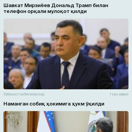
Шавкат Мирзиёев Дональд Трамп билан
телефон орқали мулоқот қилди
Ўзбекистон
Янгиликлар
1 кун аввал
Наманган собиқ ҳокимига ҳукм ўқилди