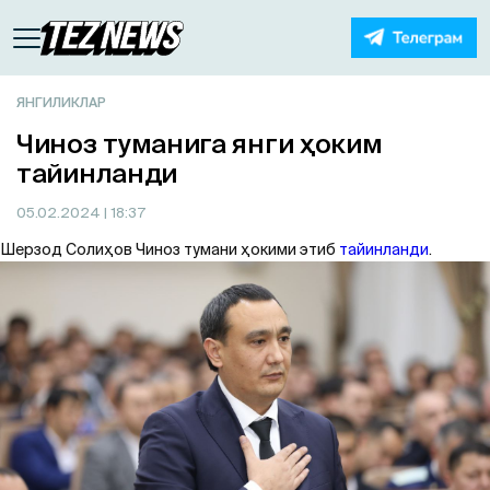
ЯНГИЛИКЛАР
Чиноз туманига янги ҳоким
тайинланди
05.02.2024
| 18:37
Шерзод Солиҳов Чиноз тумани ҳокими этиб
тайинланди
.