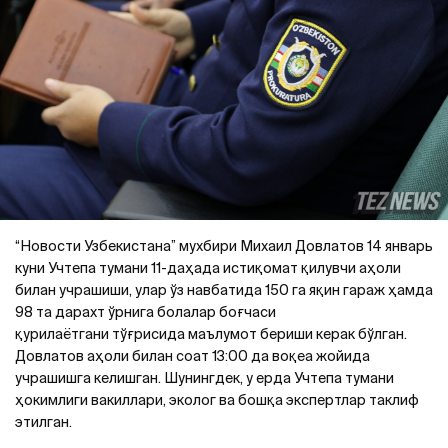
“Новости Узбекистана” мухбири Михаил Довлатов 14 январь
куни Учтепа тумани 11-даҳада истиқомат қилувчи аҳоли
билан учрашиши, улар ўз навбатида 150 га яқин гараж ҳамда
98 та дарахт ўрнига болалар боғчаси
қурилаётгани тўғрисида маълумот бериши керак бўлган.
Довлатов аҳоли билан соат 13:00 да воқеа жойида
учрашишга келишган. Шунингдек, у ерда Учтепа тумани
ҳокимлиги вакиллари, эколог ва бошқа экспертлар таклиф
этилган.