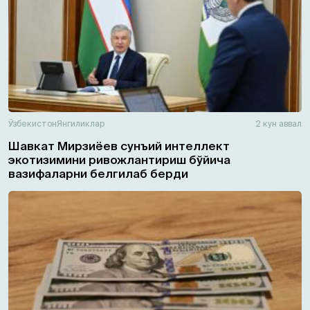
Ўзбекистон
Янгиликлар
2 кун аввал
Шавкат Мирзиёев сунъий интеллект
экотизимини ривожлантириш бўйича
вазифаларни белгилаб берди