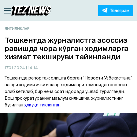
ЯНГИЛИКЛАР
Тошкентда журналистга асоссиз
равишда чора кўрган ходимларга
хизмат текшируви тайинланди
17.01.2024
| 14:14
Тошкентда репортаж олишга борган “Новости Узбекистана”
нашри ходими ички ишлар ходимлари томонидан асоссиз
олиб кетилиб, бир неча соат идорада ушлаб турилганди.
Бош прокуратуранинг маълум қилишича, журналистнинг
бузилган
ҳуқуқи тикланган
.