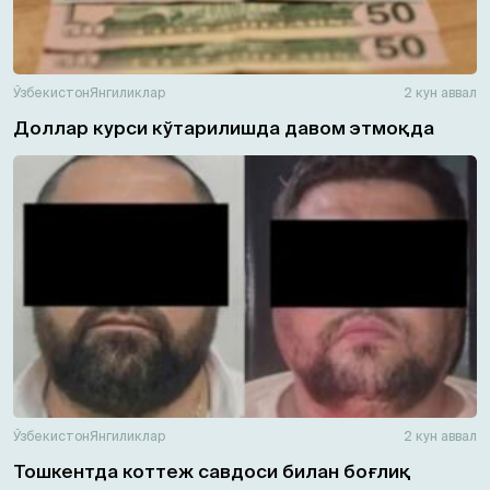
Ўзбекистон
Янгиликлар
2 кун аввал
Доллар курси кўтарилишда давом этмоқда
Ўзбекистон
Янгиликлар
2 кун аввал
Тошкентда коттеж савдоси билан боғлиқ