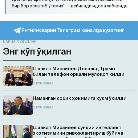
бир бор эслатиб ўтамиз”, — дейилади идора хабарида.
Янгиликларни Телеграм каналда кузатинг
БАРЧА ҲУДУДЛАР
Энг кўп ўқилган
Шавкат Мирзиёев Дональд Трамп
билан телефон орқали мулоқот қилди
2 кун аввал
Наманган собиқ ҳокимига ҳукм ўқилди
2 кун аввал
Шавкат Мирзиёев сунъий интеллект
экотизимини ривожлантириш бўйича