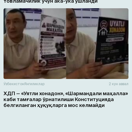
товламачилик учун ака-ука ушланди
Ўзбекистон
Янгиликлар
2 кун аввал
ХДП — «Уятли хонадон», «Шармандали маҳалла»
каби тамғалар ўрнатилиши Конституцияда
белгиланган ҳуқуқларга мос келмайди