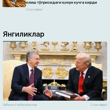
олиш тўғрисидаги қонун кучга кирди
2 кун аввал
Янгиликлар
Ўзбекистон
Янгиликлар
2 кун аввал