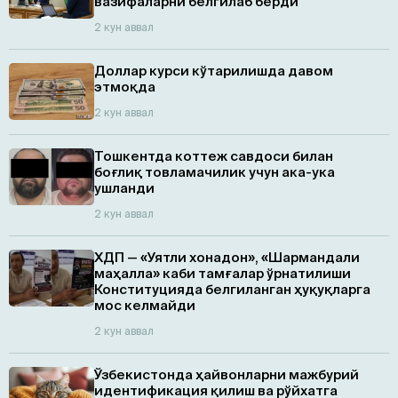
вазифаларни белгилаб берди
2 кун аввал
Доллар курси кўтарилишда давом
этмоқда
2 кун аввал
Тошкентда коттеж савдоси билан
боғлиқ товламачилик учун ака-ука
ушланди
2 кун аввал
ХДП — «Уятли хонадон», «Шармандали
маҳалла» каби тамғалар ўрнатилиши
Конституцияда белгиланган ҳуқуқларга
мос келмайди
2 кун аввал
Ўзбекистонда ҳайвонларни мажбурий
идентификация қилиш ва рўйхатга