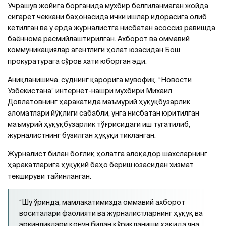
Учрашув жойига борганида мухбир белгиланмаган жойда
сигарет чеккани баҳонасида ички ишлар идорасига олиб
кетилган ва у ерда журналистга нисбатан асоссиз равишда
баённома расмийлаштирилган. Ахборот ва оммавий
коммуникациялар агентлиги ҳолат юзасидан Бош
прокуратурага сўров хати юборган эди.
Аниқланишича, суднинг қарорига мувофиқ, “Новости
Узбекистана” интернет-нашри мухбири Михаил
Довлатовнинг ҳаракатида маъмурий ҳуқуқбузарлик
аломатлари йўқлиги сабабли, унга нисбатан юритилган
маъмурий ҳуқуқбузарлик тўғрисидаги иш тугатилиб,
журналистнинг бузилган ҳуқуқи тикланган.
Журналист билан боғлиқ ҳолатга алоқадор шахсларнинг
ҳаракатларига ҳуқуқий баҳо бериш юзасидан хизмат
текшируви тайинланган.
“Шу ўринда, мамлакатимизда оммавий ахборот
воситалари фаолияти ва журналистларнинг ҳуқуқ ва
эркинликлари қонун билан қўриқланиши ҳақида яна