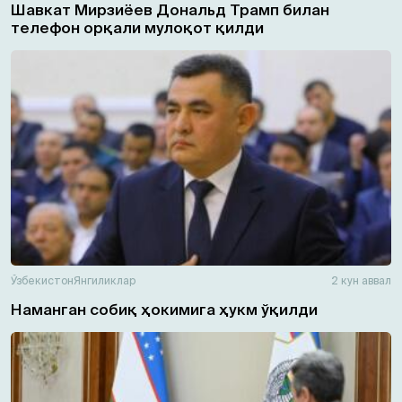
Шавкат Мирзиёев Дональд Трамп билан
телефон орқали мулоқот қилди
Ўзбекистон
Янгиликлар
2 кун аввал
Наманган собиқ ҳокимига ҳукм ўқилди