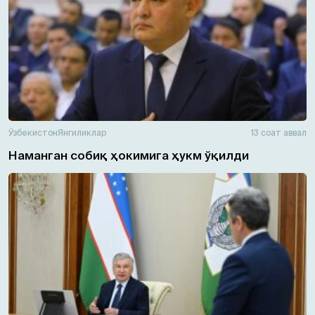
Ўзбекистон
Янгиликлар
13 соат аввал
Наманган собиқ ҳокимига ҳукм ўқилди