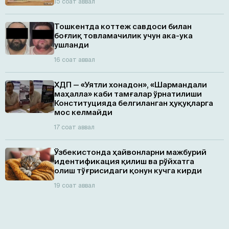
15 соат аввал
Тошкентда коттеж савдоси билан
боғлиқ товламачилик учун ака-ука
ушланди
16 соат аввал
ХДП — «Уятли хонадон», «Шармандали
маҳалла» каби тамғалар ўрнатилиши
Конституцияда белгиланган ҳуқуқларга
мос келмайди
17 соат аввал
Ўзбекистонда ҳайвонларни мажбурий
идентификация қилиш ва рўйхатга
олиш тўғрисидаги қонун кучга кирди
19 соат аввал