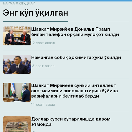
БАРЧА ҲУДУДЛАР
Энг кўп ўқилган
Шавкат Мирзиёев Дональд Трамп
билан телефон орқали мулоқот қилди
12 соат аввал
Наманган собиқ ҳокимига ҳукм ўқилди
13 соат аввал
Шавкат Мирзиёев сунъий интеллект
экотизимини ривожлантириш бўйича
вазифаларни белгилаб берди
14 соат аввал
Доллар курси кўтарилишда давом
этмоқда