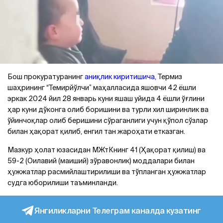
Бош прокуратуранинг
аниқлик киритишича,
Термиз
шаҳрининг “Темирйўлчи” маҳалласида яшовчи 42 ёшли
эркак 2024 йил 28 январь куни яшаш уйида 4 ёшли ўғлини
ҳар куни дўконга олиб боришини ва турли хил ширинлик ва
ўйинчоқлар олиб беришини сўраганлиги учун қўпол сўзлар
билан ҳақорат қилиб, енгил тан жароҳати етказган.
Мазкур ҳолат юзасидан МЖтКнинг 41 (Ҳақорат қилиш) ва
59-2 (Оилавий (маиший) зўравонлик) моддалари билан
ҳужжатлар расмийлаштирилиши ва тўпланган ҳужжатлар
судга юборилиши таъминланди.
Янгиликларни Телеграм каналда кузатинг