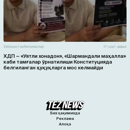
Ўзбекистон
Янгиликлар
17 соат аввал
ХДП — «Уятли хонадон», «Шармандали маҳалла»
каби тамғалар ўрнатилиши Конституцияда
белгиланган ҳуқуқларга мос келмайди
Биз ҳақимизда
Реклама
Алоқа