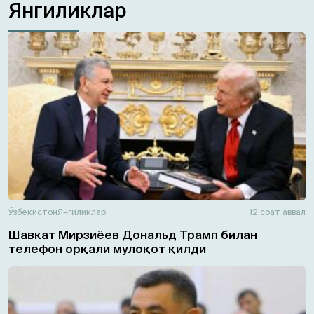
Янгиликлар
Ўзбекистон
Янгиликлар
12 соат аввал
Шавкат Мирзиёев Дональд Трамп билан
телефон орқали мулоқот қилди