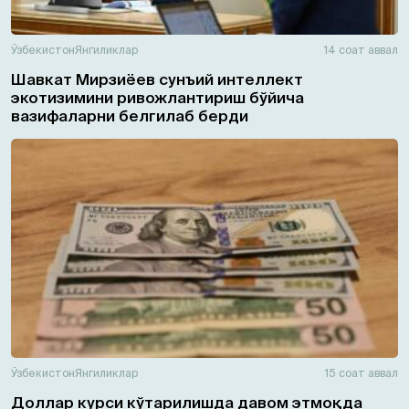
Ўзбекистон
Янгиликлар
14 соат аввал
Шавкат Мирзиёев сунъий интеллект
экотизимини ривожлантириш бўйича
вазифаларни белгилаб берди
Ўзбекистон
Янгиликлар
15 соат аввал
Доллар курси кўтарилишда давом этмоқда