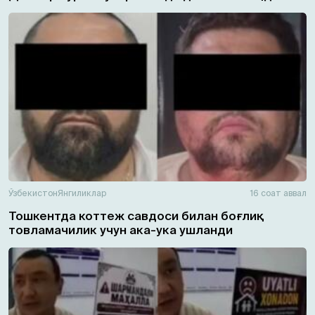
Ўзбекистон
Янгиликлар
16 соат аввал
Тошкентда коттеж савдоси билан боғлиқ
товламачилик учун ака-ука ушланди