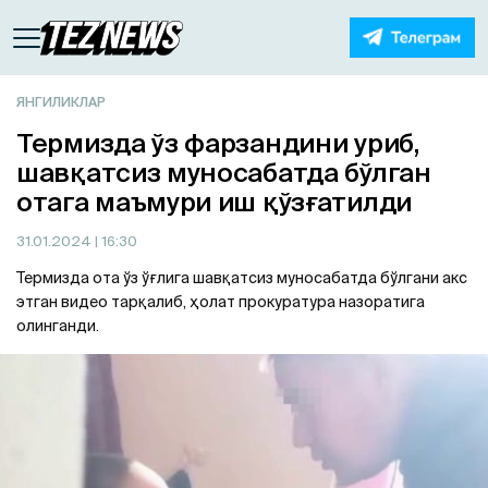
ЯНГИЛИКЛАР
Термизда ўз фарзандини уриб,
шавқатсиз муносабатда бўлган
отага маъмури иш қўзғатилди
31.01.2024
| 16:30
Термизда ота ўз ўғлига шавқатсиз муносабатда бўлгани акс
этган видео тарқалиб, ҳолат прокуратура назоратига
олинганди.