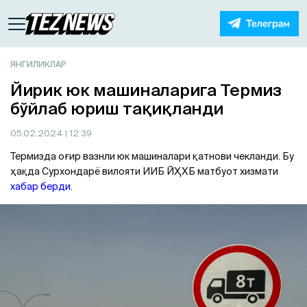
ЯНГИЛИКЛАР
Йирик юк машиналарига Термиз
бўйлаб юриш тақиқланди
05.02.2024
| 12:39
Термизда оғир вазнли юк машиналари қатнови чекланди. Бу
ҳақда Сурхондарё вилояти ИИБ ЙҲХБ матбуот хизмати
хабар берди
.