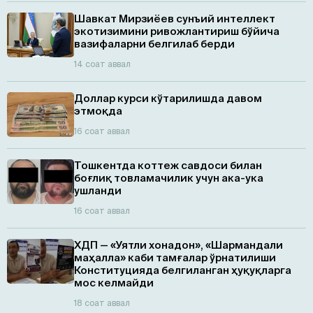
Шавкат Мирзиёев сунъий интеллект
экотизимини ривожлантириш бўйича
вазифаларни белгилаб берди
14 соат аввал
Доллар курси кўтарилишда давом
этмоқда
16 соат аввал
Тошкентда коттеж савдоси билан
боғлиқ товламачилик учун ака-ука
ушланди
16 соат аввал
ХДП — «Уятли хонадон», «Шармандали
маҳалла» каби тамғалар ўрнатилиши
Конституцияда белгиланган ҳуқуқларга
мос келмайди
18 соат аввал