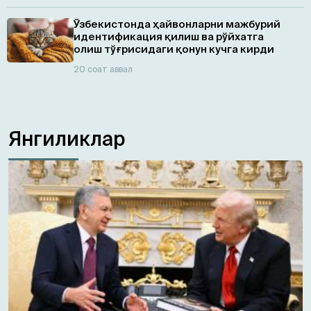
Ўзбекистонда ҳайвонларни мажбурий
идентификация қилиш ва рўйхатга
олиш тўғрисидаги қонун кучга кирди
20 соат аввал
Янгиликлар