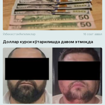
Ўзбекистон
Янгиликлар
16 соат аввал
Доллар курси кўтарилишда давом этмоқда