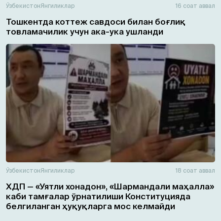
Ўзбекистон
Янгиликлар
16 соат аввал
Тошкентда коттеж савдоси билан боғлиқ
товламачилик учун ака-ука ушланди
Ўзбекистон
Янгиликлар
18 соат аввал
ХДП — «Уятли хонадон», «Шармандали маҳалла»
каби тамғалар ўрнатилиши Конституцияда
белгиланган ҳуқуқларга мос келмайди