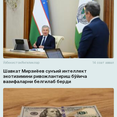
Ўзбекистон
Янгиликлар
14 соат аввал
Шавкат Мирзиёев сунъий интеллект
экотизимини ривожлантириш бўйича
вазифаларни белгилаб берди