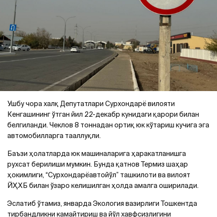
Ушбу чора халқ Депутатлари Сурхондарё вилояти
Кенгашининг ўтган йил 22-декабр кунидаги қарори билан
белгиланди. Чеклов 8 тоннадан ортиқ юк кўтариш кучига эга
автомобилларга тааллуқли.
Баъзи ҳолатларда юк машиналарига ҳаракатланишга
рухсат берилиши мумкин. Бунда қатнов Термиз шаҳар
ҳокимлиги, “Сурхондарёавтойўл” ташкилоти ва вилоят
ЙҲХБ билан ўзаро келишилган ҳолда амалга оширилади.
Эслатиб ўтамиз, январда Экология вазирлиги Тошкентда
тирбандликни камайтириш ва йўл хавфсизлигини