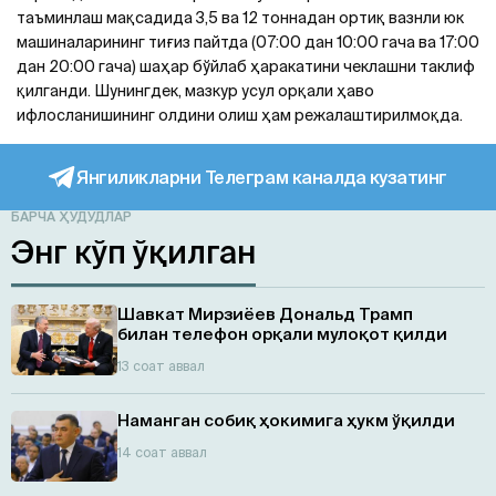
таъминлаш мақсадида 3,5 ва 12 тоннадан ортиқ вазнли юк
машиналарининг тиғиз пайтда (07:00 дан 10:00 гача ва 17:00
дан 20:00 гача) шаҳар бўйлаб ҳаракатини чеклашни таклиф
қилганди. Шунингдек, мазкур усул орқали ҳаво
ифлосланишининг олдини олиш ҳам режалаштирилмоқда.
Янгиликларни Телеграм каналда кузатинг
БАРЧА ҲУДУДЛАР
Энг кўп ўқилган
Шавкат Мирзиёев Дональд Трамп
билан телефон орқали мулоқот қилди
13 соат аввал
Наманган собиқ ҳокимига ҳукм ўқилди
14 соат аввал