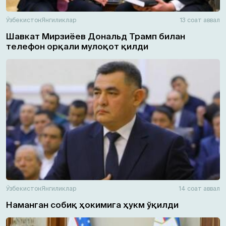
Ўзбекистон
Янгиликлар
13 соат аввал
Шавкат Мирзиёев Дональд Трамп билан
телефон орқали мулоқот қилди
Ўзбекистон
Янгиликлар
14 соат аввал
Наманган собиқ ҳокимига ҳукм ўқилди