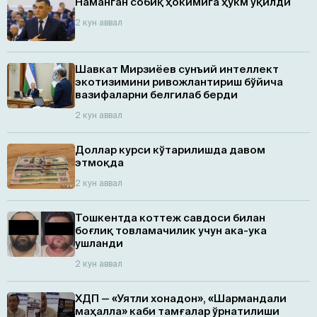
Наманган собиқ ҳокимига ҳукм ўқилди
2 кун аввал
Шавкат Мирзиёев сунъий интеллект
экотизимини ривожлантириш бўйича
вазифаларни белгилаб берди
2 кун аввал
Доллар курси кўтарилишда давом
этмоқда
2 кун аввал
Тошкентда коттеж савдоси билан
боғлиқ товламачилик учун ака-ука
ушланди
2 кун аввал
ХДП — «Уятли хонадон», «Шармандали
маҳалла» каби тамғалар ўрнатилиши