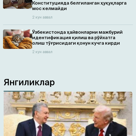
Конституцияда белгиланган ҳуқуқларга
мос келмайди
2 кун аввал
Ўзбекистонда ҳайвонларни мажбурий
идентификация қилиш ва рўйхатга
олиш тўғрисидаги қонун кучга кирди
2 кун аввал
Янгиликлар