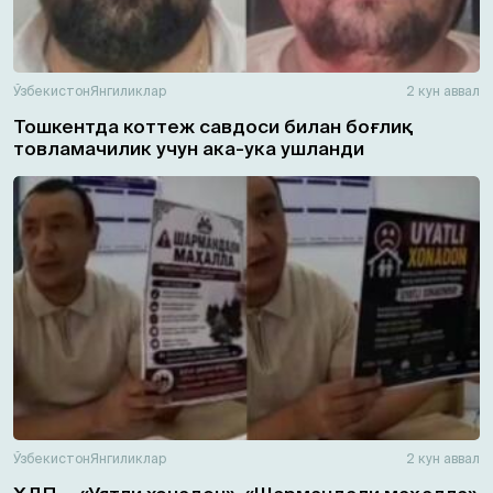
Ўзбекистон
Янгиликлар
2 кун аввал
Тошкентда коттеж савдоси билан боғлиқ
товламачилик учун ака-ука ушланди
Ўзбекистон
Янгиликлар
2 кун аввал