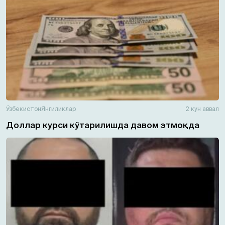
Ўзбекистон
Янгиликлар
2 кун аввал
Доллар курси кўтарилишда давом этмоқда