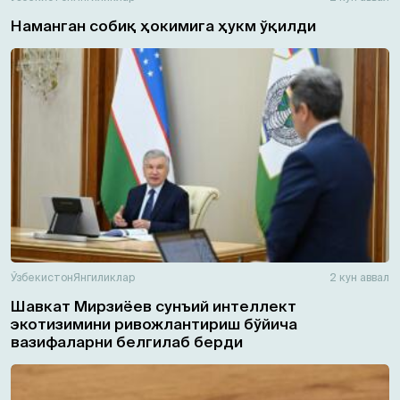
Наманган собиқ ҳокимига ҳукм ўқилди
Ўзбекистон
Янгиликлар
2 кун аввал
Шавкат Мирзиёев сунъий интеллект
экотизимини ривожлантириш бўйича
вазифаларни белгилаб берди