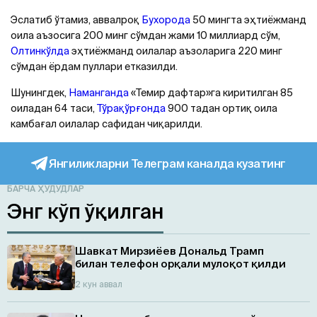
Эслатиб ўтамиз, аввалроқ
Бухорода
50 мингта эҳтиёжманд
оила аъзосига 200 минг сўмдан жами 10 миллиард сўм,
Олтинкўлда
эҳтиёжманд оилалар аъзоларига 220 минг
сўмдан ёрдам пуллари етказилди.
Шунингдек,
Наманганда
«Темир дафтар»га киритилган 85
оиладан 64 таси,
Тўрақўрғонда
900 тадан ортиқ оила
камбағал оилалар сафидан чиқарилди.
Янгиликларни Телеграм каналда кузатинг
БАРЧА ҲУДУДЛАР
Энг кўп ўқилган
Шавкат Мирзиёев Дональд Трамп
билан телефон орқали мулоқот қилди
2 кун аввал