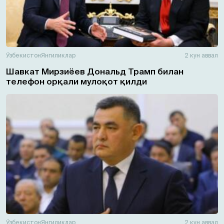
Ўзбекистон
Янгиликлар
2 кун аввал
Шавкат Мирзиёев Дональд Трамп билан
телефон орқали мулоқот қилди
Ўзбекистон
Янгиликлар
2 кун аввал