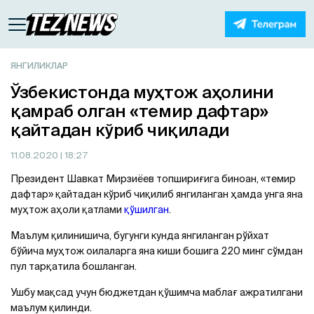
ЯНГИЛИКЛАР
Ўзбекистонда муҳтож аҳолини
қамраб олган «темир дафтар»
қайтадан кўриб чиқилади
11.08.2020
| 18:27
Президент Шавкат Мирзиёев топшириғига биноан, «темир
дафтар» қайтадан кўриб чиқилиб янгиланган ҳамда унга яна
муҳтож аҳоли қатлами
қўшилган
.
Маълум қилинишича, бугунги кунда янгиланган рўйхат
бўйича муҳтож оилаларга яна киши бошига 220 минг сўмдан
пул тарқатила бошланган.
Ушбу мақсад учун бюджетдан қўшимча маблағ ажратилгани
маълум қилинди.