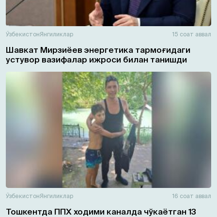
Ўзбекистон
Янгиликлар
15 соат аввал
Шавкат Мирзиёев энергетика тармоғидаги
устувор вазифалар ижроси билан танишди
Ўзбекистон
Янгиликлар
16 соат аввал
Тошкентда ППХ ходими каналда чўкаётган 13