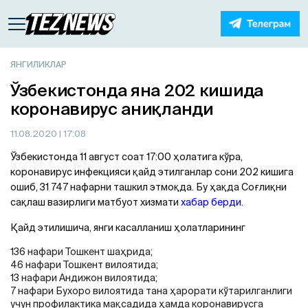
ЯНГИЛИКЛАР
Ўзбекистонда яна 202 кишида
коронавирус аниқланди
11.08.2020
| 17:08
Ўзбекистонда 11 август соат 17:00 ҳолатига кўра,
коронавирус инфекцияси қайд этилганлар сони 202 кишига
ошиб, 31 747 нафарни ташкил этмоқда. Бу ҳақда Соғлиқни
сақлаш вазирлиги матбуот хизмати
хабар берди
.
Қайд этилишича, янги касалланиш ҳолатларининг
136 нафари Тошкент шаҳрида;
46 нафари Тошкент вилоятида;
13 нафари Aндижон вилоятида;
7 нафари Бухоро вилоятида тана ҳарорати кўтарилганлиги
учун профилактика мақсадида ҳамда коронавирусга