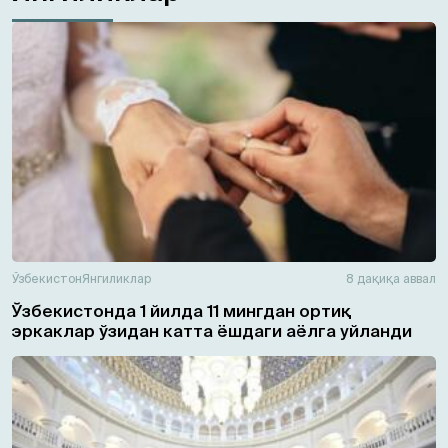
Ўзбекистон
Янгиликлар
8 дақиқа аввал
Ўзбекистонда 1 йилда 11 мингдан ортиқ
эркаклар ўзидан катта ёшдаги аёлга уйланди