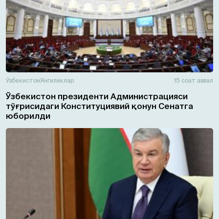
Ўзбекистон
Янгиликлар
15 соат аввал
Ўзбекистон президенти Администрацияси
тўғрисидаги Конституциявий қонун Сенатга
юборилди