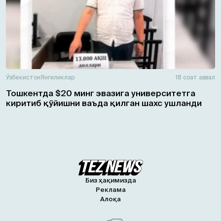
Ўзбекистон
Янгиликлар
18 соат аввал
Тошкентда $20 минг эвазига университетга
киритиб қўйишни ваъда қилган шахс ушланди
Биз ҳақимизда
Реклама
Алоқа