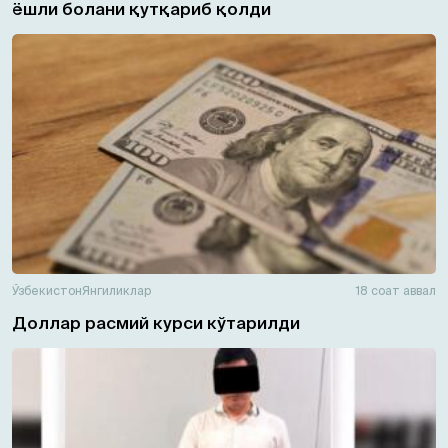
ёшли болани қутқариб қолди
Ўзбекистон
Янгиликлар
18 соат аввал
Доллар расмий курси кўтарилди