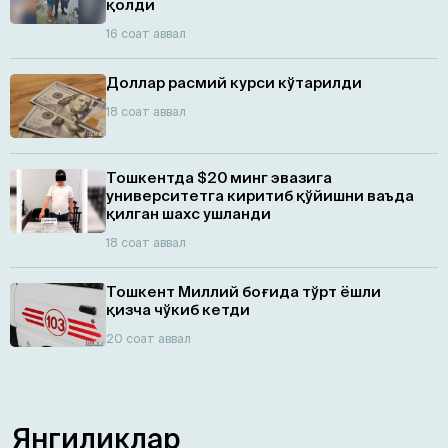
қолди
16 соат аввал
Доллар расмий курси кўтарилди
18 соат аввал
Тошкентда $20 минг эвазига
университетга киритиб қўйишни ваъда
қилган шахс ушланди
18 соат аввал
Тошкент Миллий боғида тўрт ёшли
қизча чўкиб кетди
20 соат аввал
Янгиликлар