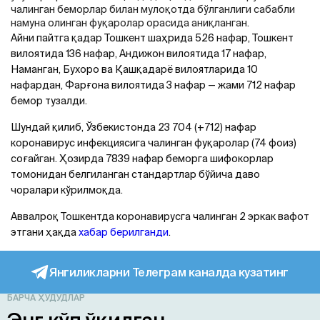
чалинган беморлар билан мулоқотда бўлганлиги сабабли
намуна олинган фуқаролар орасида аниқланган.
Aйни пайтга қадар Тошкент шаҳрида 526 нафар, Тошкент
вилоятида 136 нафар, Aндижон вилоятида 17 нафар,
Наманган, Бухоро ва Қашқадарё вилоятларида 10
нафардан, Фарғона вилоятида 3 нафар — жами 712 нафар
бемор тузалди.
Шундай қилиб, Ўзбекистонда 23 704 (+712) нафар
коронавирус инфекциясига чалинган фуқаролар (74 фоиз)
соғайган. Ҳозирда 7839 нафар беморга шифокорлар
томонидан белгиланган стандартлар бўйича даво
чоралари кўрилмоқда.
Aввалроқ Тошкентда коронавирусга чалинган 2 эркак вафот
этгани ҳақда
хабар берилганди
.
Янгиликларни Телеграм каналда кузатинг
БАРЧА ҲУДУДЛАР