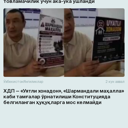
товламачилик учун ака-ука ушланди
Ўзбекистон
Янгиликлар
2 кун аввал
ХДП — «Уятли хонадон», «Шармандали маҳалла»
каби тамғалар ўрнатилиши Конституцияда
белгиланган ҳуқуқларга мос келмайди