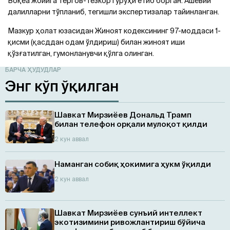
Воқеа жойига тергов-тезкор гуруҳи етиб борган. Ашёвий
далилларни тўпланиб, тегишли экспертизалар тайинланган.
Мазкур ҳолат юзасидан Жиноят кодексининг 97-моддаси 1-
қисми (қасддан одам ўлдириш) билан жиноят иши
қўзғатилган, гумонланувчи қўлга олинган.
БАРЧА ҲУДУДЛАР
Энг кўп ўқилган
Шавкат Мирзиёев Дональд Трамп
билан телефон орқали мулоқот қилди
2 кун аввал
Наманган собиқ ҳокимига ҳукм ўқилди
2 кун аввал
Шавкат Мирзиёев сунъий интеллект
экотизимини ривожлантириш бўйича