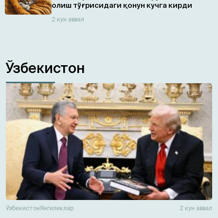
олиш тўғрисидаги қонун кучга кирди
2 кун аввал
Ўзбекистон
Ўзбекистон
Янгиликлар
2 кун аввал