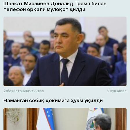
Шавкат Мирзиёев Дональд Трамп билан
телефон орқали мулоқот қилди
Ўзбекистон
Янгиликлар
2 кун аввал
Наманган собиқ ҳокимига ҳукм ўқилди