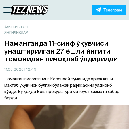
ЎЗБЕКИСТОН
ЯНГИЛИКЛАР
Наманганда 11-синф ўқувчиси
унаштирилган 27 ёшли йигити
томонидан пичоқлаб ўлдирилди
11.05.2026
| 12:43
Наманган вилоятининг Косонсой туманида эркак киши
мактаб ўқувчиси бўлган бўлажак рафиқасини ўлдириб
қўйди. Бу ҳақда Бош прокуратура матбуот хизмати хабар
берди.