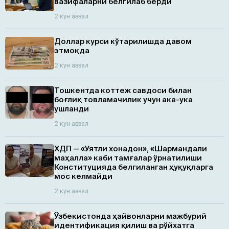
вазифаларни белгилаб берди
2 кун аввал
Доллар курси кўтарилишда давом
этмоқда
2 кун аввал
Тошкентда коттеж савдоси билан
боғлиқ товламачилик учун ака-ука
ушланди
2 кун аввал
ХДП — «Уятли хонадон», «Шармандали
маҳалла» каби тамғалар ўрнатилиши
Конституцияда белгиланган ҳуқуқларга
мос келмайди
2 кун аввал
Ўзбекистонда ҳайвонларни мажбурий
идентификация қилиш ва рўйхатга