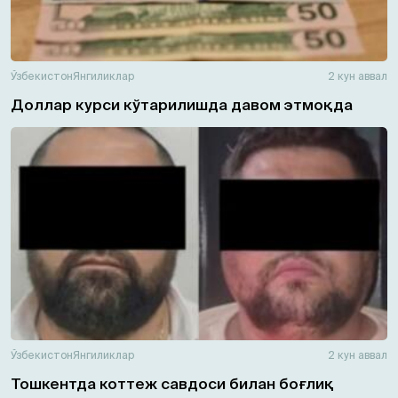
Ўзбекистон
Янгиликлар
2 кун аввал
Доллар курси кўтарилишда давом этмоқда
Ўзбекистон
Янгиликлар
2 кун аввал
Тошкентда коттеж савдоси билан боғлиқ