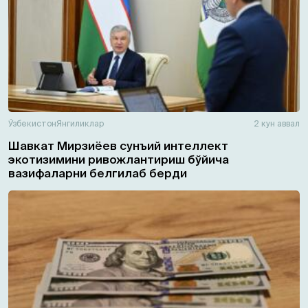
Ўзбекистон
Янгиликлар
2 кун аввал
Шавкат Мирзиёев сунъий интеллект
экотизимини ривожлантириш бўйича
вазифаларни белгилаб берди