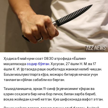
Ҳодиса 6 май куни соат 08:30 атрофида «Ёшлик»
маҳалласида
содир бўлган.
Хусусан, 27 ёшли Н. М. ва 17
ёшли К. И. ўртасида рашк оқибатида жанжал келиб чиққан.
Баъзи маълумотларга кўра, можаро битирув кечаси учун
танланган кўйлак сабабли юз берган.
Таъкидланишича, эркак 11-синф ўқувчисининг кўкрак ва
қорин соҳасига бир неча бор пичоқ билан зарба бериб,
воқеа жойидан қочиб кетган. Қиз шифохонада вафот этган.