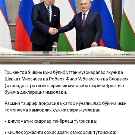
Тошкентда 9 июнь куни бўлиб ўтган музокаралар якунида
Шавкат Мирзиёев ва Роберт Фисо Ўзбекистон ва Словакия
ўртасида стратегик шериклик муносабатларини ўрнатиш
бўйича декларация имзолади.
Расмий ташриф доирасидa қатор йўналишлар бўйича икки
томонлама ҳамкорлик ҳужжатлари жумладан:
• дипломатик кадрлар тайёрлаш тўғрисида;
• қишлоқ хўжалиги соҳасидаги ҳамкорлик тўғрисида;