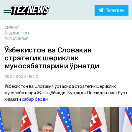
СИЁСАТ
ЎЗБЕКИСТОН
ЯНГИЛИКЛАР
Ўзбекистон ва Словакия
стратегик шериклик
муносабатларини ўрнатди
09.06.2025
| 16:50
Ўзбекистон ва Словакия ўртасида стратегик шериклик
муносабатлари йўлга қўйилди. Бу ҳақда Президент матбуот
хизмати
хабар берди
.