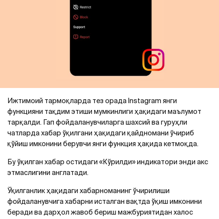
Ижтимоий тармоқларда тез орада Instagram янги
функцияни тақдим этиши мумкинлиги ҳақидаги маълумот
тарқалди. Гап фойдаланувчиларга шахсий ва гуруҳли
чатларда хабар ўқилгани ҳақидаги қайдномани ўчириб
қўйиш имконини берувчи янги функция ҳақида кетмоқда.
Бу ўқилган хабар остидаги «Кўрилди» индикатори энди акс
этмаслигини англатади.
Ўқилганлик ҳақидаги хабарноманинг ўчирилиши
фойдаланувчига хабарни исталган вақтда ўқиш имконини
беради ва дарҳол жавоб бериш мажбуриятидан халос