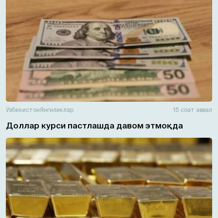
Ўзбекистон
Янгиликлар
15 соат аввал
Доллар курси пастлашда давом этмоқда