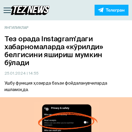
ЯНГИЛИКЛАР
Тез орада Instagram’даги
хабарномаларда «кўрилди»
белгисини яшириш мумкин
бўлади
25.01.2024
| 14:55
Ушбу функция ҳозирда баъзи фойдаланувчиларда
ишламоқда.