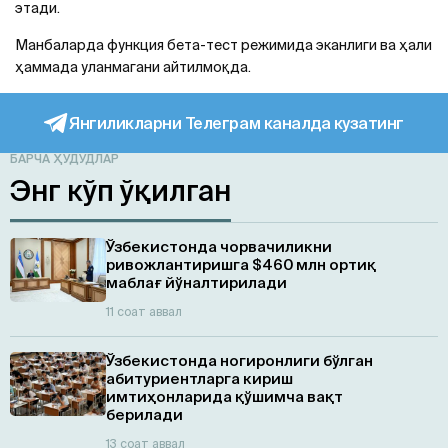
этади.
Манбаларда функция бета-тест режимида эканлиги ва ҳали
ҳаммада уланмагани айтилмоқда.
Янгиликларни Телеграм каналда кузатинг
БАРЧА ҲУДУДЛАР
Энг кўп ўқилган
Ўзбекистонда чорвачиликни
ривожлантиришга $460 млн ортиқ
маблағ йўналтирилади
11 соат аввал
Ўзбекистонда ногиронлиги бўлган
абитуриентларга кириш
имтиҳонларида қўшимча вақт
берилади
13 соат аввал