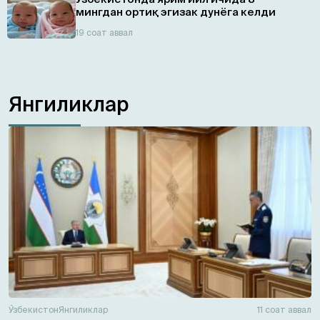
мингдан ортиқ эгизaк дунёга келди
19 соат аввал
Янгиликлар
Ўзбекистон
Янгиликлар
11 соат аввал