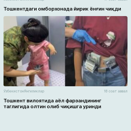
Тошкентдаги омборхонада йирик ёнғин чиқди
Ўзбекистон
Янгиликлар
18 соат аввал
Тошкент вилоятида аёл фарзандининг
таглигида олтин олиб чиқишга уринди