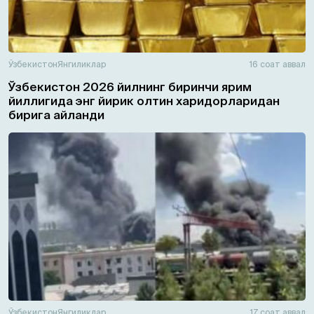
Ўзбекистон
Янгиликлар
16 соат аввал
Ўзбекистон 2026 йилнинг биринчи ярим
йиллигида энг йирик олтин харидорларидан
бирига айланди
Ўзбекистон
Янгиликлар
17 соат аввал