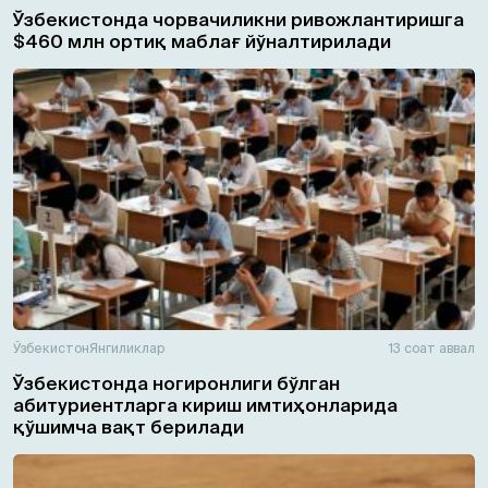
Ўзбекистонда чорвачиликни ривожлантиришга
$460 млн ортиқ маблағ йўналтирилади
Ўзбекистон
Янгиликлар
13 соат аввал
Ўзбекистонда ногиронлиги бўлган
абитуриентларга кириш имтиҳонларида
қўшимча вақт берилади