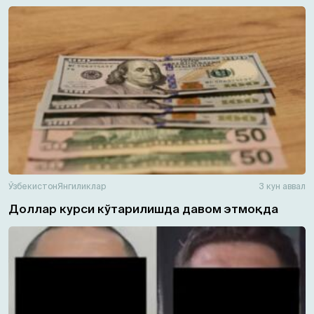
Ўзбекистон
Янгиликлар
3 кун аввал
Доллар курси кўтарилишда давом этмоқда