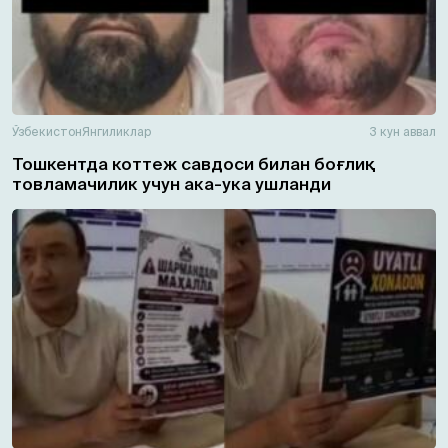
Ўзбекистон
Янгиликлар
3 кун аввал
Тошкентда коттеж савдоси билан боғлиқ
товламачилик учун ака-ука ушланди