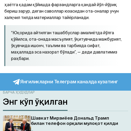
ҳаётга қадам қўйишда фарзандларга қандай йўл-йўриқ
бериш зарур, деган саволлар юзасидан ота-оналар учун
халқчил тилда материаллар тайёрланади.
“Юқорида айтилган ташаббуслар амалиётда йўлга
қўйилса, ота-онада масъулият, ўқитувчида мажбурият,
ўқувчида ишонч, таълим ва тарбияда сифат,
маҳаллада эса назорат бўлади”,
— деди давлатимиз
раҳбари.
Янгиликларни Телеграм каналда кузатинг
БАРЧА ҲУДУДЛАР
Энг кўп ўқилган
Шавкат Мирзиёев Дональд Трамп
билан телефон орқали мулоқот қилди