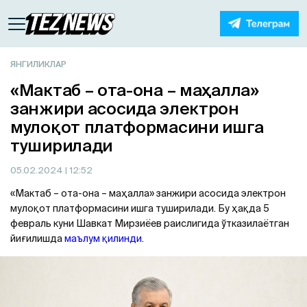
ЯНГИЛИКЛАР
«Mактаб – ота-она – маҳалла»
занжири асосида электрон
мулоқот платформасини ишга
туширилади
05.02.2024
| 12:52
«Мактаб – ота-она – маҳалла» занжири асосида электрон
мулоқот платформасини ишга туширилади. Бу ҳақда 5
февраль куни Шавкат Мирзиёев раислигида ўтказилаётган
йиғилишда
маълум қилинди
.