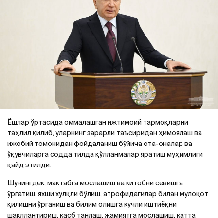
Ёшлар ўртасида оммалашган ижтимоий тармоқларни
таҳлил қилиб, уларнинг зарарли таъсиридан ҳимоялаш ва
ижобий томонидан фойдаланиш бўйича ота-оналар ва
ўқувчиларга содда тилда қўлланмалар яратиш муҳимлиги
қайд этилди.
Шунингдек, мактабга мослашиш ва китобни севишга
ўргатиш, яхши хулқли бўлиш, атрофидагилар билан мулоқот
қилишни ўрганиш ва билим олишга кучли иштиёқни
шакллантириш, касб танлаш, жамиятга мослашиш, катта