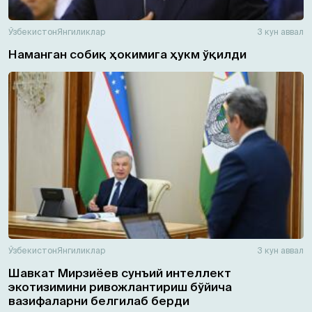
Ўзбекистон
Янгиликлар
3 кун аввал
Наманган собиқ ҳокимига ҳукм ўқилди
Ўзбекистон
Янгиликлар
3 кун аввал
Шавкат Мирзиёев сунъий интеллект
экотизимини ривожлантириш бўйича
вазифаларни белгилаб берди