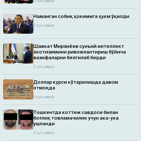
2 кун аввал
Наманган собиқ ҳокимига ҳукм ўқилди
3 кун аввал
Шавкат Мирзиёев сунъий интеллект
экотизимини ривожлантириш бўйича
вазифаларни белгилаб берди
3 кун аввал
Доллар курси кўтарилишда давом
этмоқда
3 кун аввал
Тошкентда коттеж савдоси билан
боғлиқ товламачилик учун ака-ука
ушланди
3 кун аввал