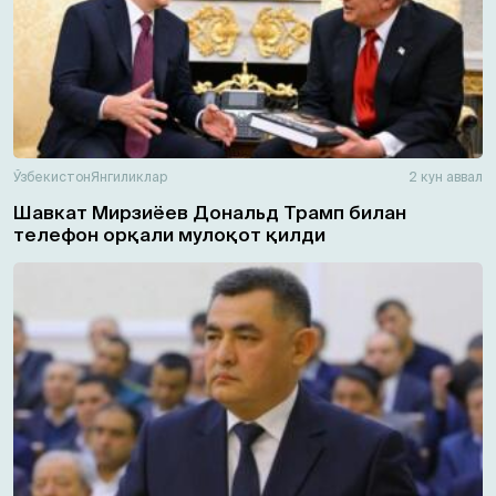
Ўзбекистон
Янгиликлар
2 кун аввал
Шавкат Мирзиёев Дональд Трамп билан
телефон орқали мулоқот қилди