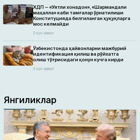
ХДП — «Уятли хонадон», «Шармандали
маҳалла» каби тамғалар ўрнатилиши
Конституцияда белгиланган ҳуқуқларга
мос келмайди
3 кун аввал
Ўзбекистонда ҳайвонларни мажбурий
идентификация қилиш ва рўйхатга
олиш тўғрисидаги қонун кучга кирди
3 кун аввал
Янгиликлар