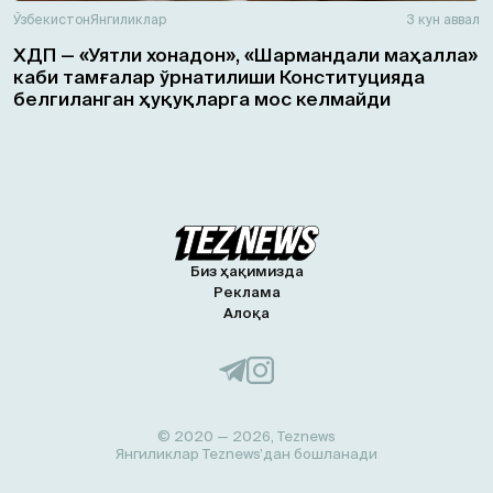
Ўзбекистон
Янгиликлар
3 кун аввал
ХДП — «Уятли хонадон», «Шармандали маҳалла»
каби тамғалар ўрнатилиши Конституцияда
белгиланган ҳуқуқларга мос келмайди
Биз ҳақимизда
Реклама
Алоқа
© 2020 — 2026, Teznews
Янгиликлар Teznews’дан бошланади