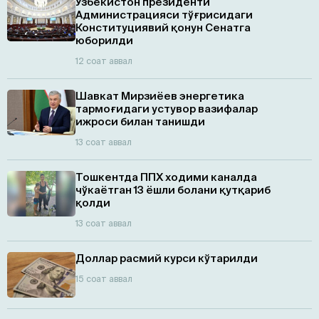
Ўзбекистон президенти
Администрацияси тўғрисидаги
Конституциявий қонун Сенатга
юборилди
12 соат аввал
Шавкат Мирзиёев энергетика
тармоғидаги устувор вазифалар
ижроси билан танишди
13 соат аввал
Тошкентда ППХ ходими каналда
чўкаётган 13 ёшли болани қутқариб
қолди
13 соат аввал
Доллар расмий курси кўтарилди
15 соат аввал