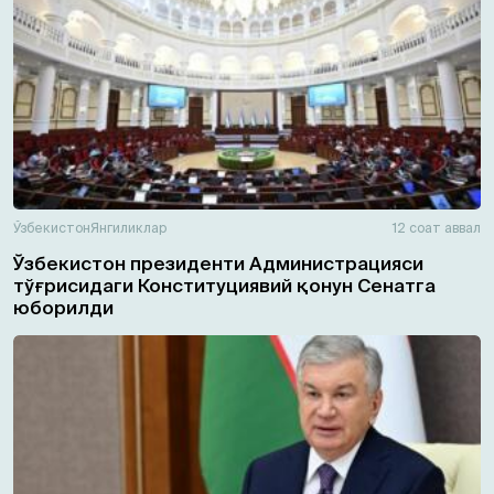
Ўзбекистон
Янгиликлар
12 соат аввал
Ўзбекистон президенти Администрацияси
тўғрисидаги Конституциявий қонун Сенатга
юборилди