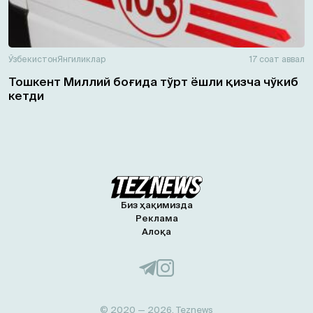
Ўзбекистон
Янгиликлар
17 соат аввал
Тошкент Миллий боғида тўрт ёшли қизча чўкиб
кетди
Биз ҳақимизда
Реклама
Алоқа
© 2020 — 2026, Teznews