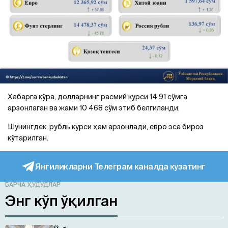
Хабарга кўра, долларнинг расмий курси 14,91 сўмга
арзонлаган ва жами 10 468 сўм этиб белгиланди.
Шунингдек, рубль курси ҳам арзонлади, евро эса бироз
кўтарилган.
Янгиликларни Телеграм каналда кузатинг
БАРЧА ҲУДУДЛАР
Энг кўп ўқилган