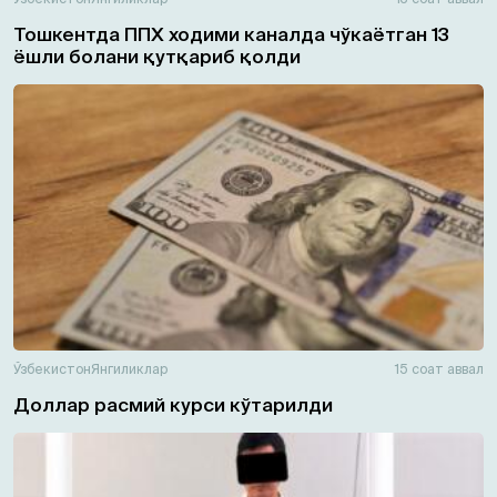
Тошкентда ППХ ходими каналда чўкаётган 13
ёшли болани қутқариб қолди
Ўзбекистон
Янгиликлар
15 соат аввал
Доллар расмий курси кўтарилди