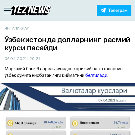
ЯНГИЛИКЛАР
Ўзбекистонда долларнинг расмий
курси пасайди
06.04.2021
| 20:21
Марказий банк 6 апрель кунидан хорижий валюталарнинг
ўзбек сўмига нисбатан янги қийматини
белгилади.