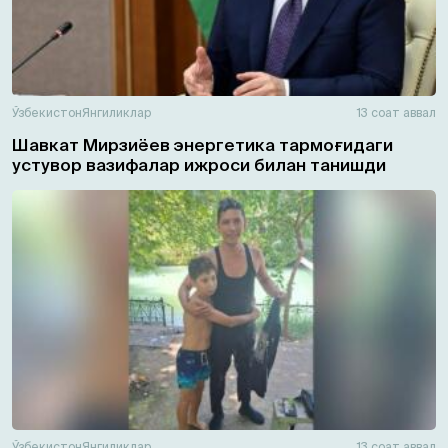
Ўзбекистон
Янгиликлар
13 соат аввал
Шавкат Мирзиёев энергетика тармоғидаги
устувор вазифалар ижроси билан танишди
Ўзбекистон
Янгиликлар
13 соат аввал