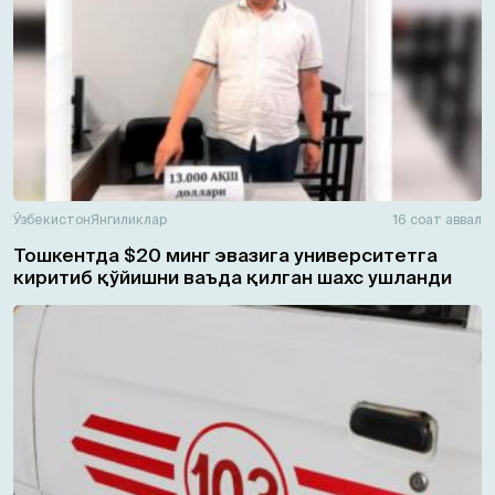
Ўзбекистон
Янгиликлар
16 соат аввал
Тошкентда $20 минг эвазига университетга
киритиб қўйишни ваъда қилган шахс ушланди