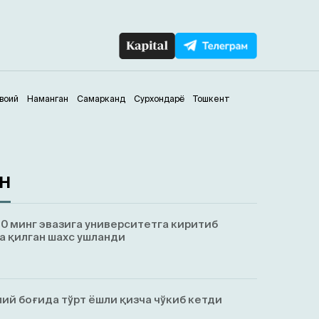
воий
Наманган
Самарканд
Сурхондарё
Тошкент
ан
0 минг эвазига университетга киритиб
а қилган шахс ушланди
ий боғида тўрт ёшли қизча чўкиб кетди