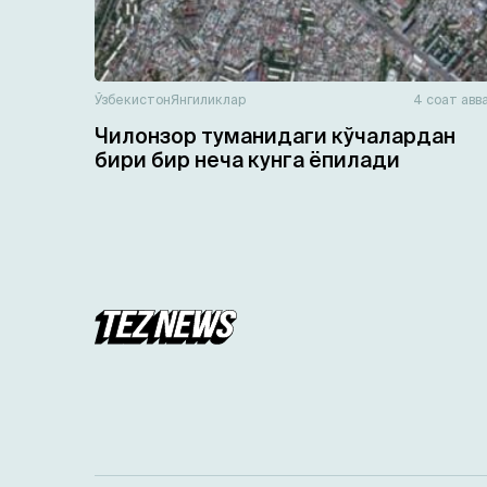
Ўзбекистон
Янгиликлар
4 соат авв
Чилонзор туманидаги кўчалардан
бири бир неча кунга ёпилади