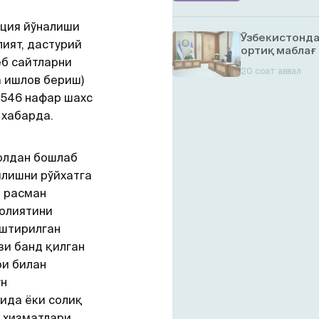
ация йўналиши
Ўзбекистонда
ият, дастурий
ортиқ маблағ
еб сайтларни
20 соат аввал
а ишлов бериш)
3546 нафар шахс
 хабарда.
июлдан бошлаб
илишни рўйхатга
 расман
аолиятини
штирилган
зи банд қилган
ри билан
ун
сида ёки cолиқ
т хизматлари