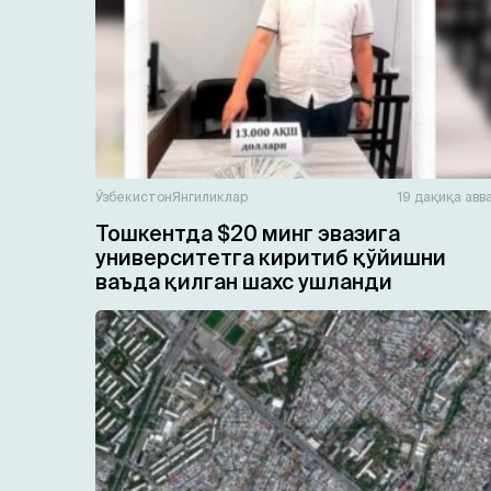
Ўзбекистон
Янгиликлар
19 дақиқа авв
Тошкентда $20 минг эвазига
университетга киритиб қўйишни
ваъда қилган шахс ушланди