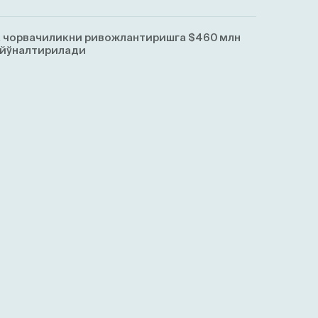
 чорвачиликни ривожлантиришга $460 млн
 йўналтирилади