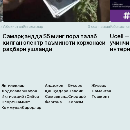
ал
Ўзбекистон
Янгиликлар
5 соат аввал
Ўзбекисто
Самарқандда $5 минг пора талаб
Ucell 
қилган электр таъминоти корхонаси
учинчи
раҳбари ушланди
интерн
Янгиликлар
Андижон
Бухоро
Жиззах
Ҳодисалар
Жаҳон
Қашқадарё
Навоий
Наманган
Иқтисодиёт
Сиёсат
Самарканд
Сирдарё
Тошкент
Спорт
Жамият
Фарғона
Хоразм
Коммунал
Қарорлар