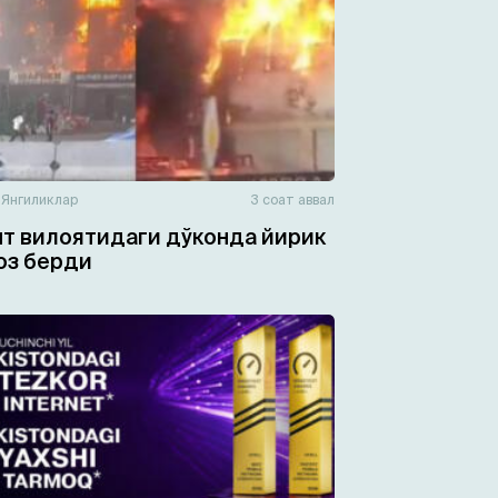
н
Янгиликлар
3 соат аввал
т вилоятидаги дўконда йирик
юз берди