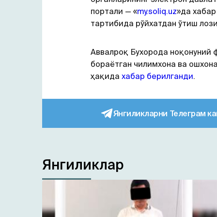
портали — «
my.soliq.uz
»да хабар
тартибида рўйхатдан ўтиш лози
Аввалроқ Бухорода ноқонуний 
бораётган чилимхона ва ошхон
ҳақида
хабар берилганди
.
Янгиликларни Телеграм ка
Янгиликлар