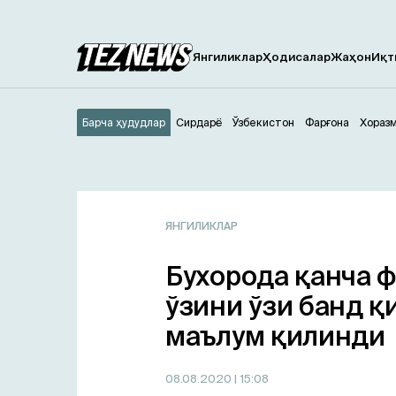
Янгиликлар
Ҳодисалар
Жаҳон
Иқт
Барча ҳудудлар
Сирдарё
Ўзбекистон
Фарғона
Хораз
ЯНГИЛИКЛАР
Бухорода қанча 
ўзини ўзи банд қ
маълум қилинди
08.08.2020
| 15:08