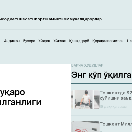
исодиёт
Сиёсат
Спорт
Жамият
Коммунал
Қарорлар
м
Андижон
Бухоро
Жаҳон
Жиззах
Қашқадарё
Қорақалпоғистон
На
БАРЧА ҲУДУДЛАР
Энг кўп ўқилг
фуқаро
Тошкентда $2
қўйишни ваъд
илганлиги
19 дақиқа аввал
Тошкент Милл