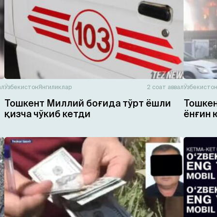
ал
Ўзбекистон
Янгиликлар
2 соат аввал
Ўзбекисто
Тошкент Миллий боғида тўрт ёшли
Тошкен
қизча чўкиб кетди
ёнғин 