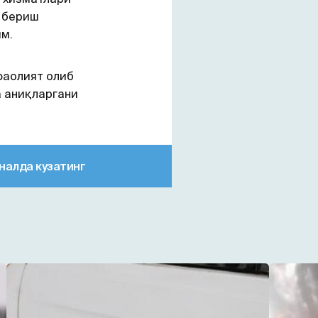
 бериш
м.
фаолият олиб
а аниқларгани
налда кузатинг