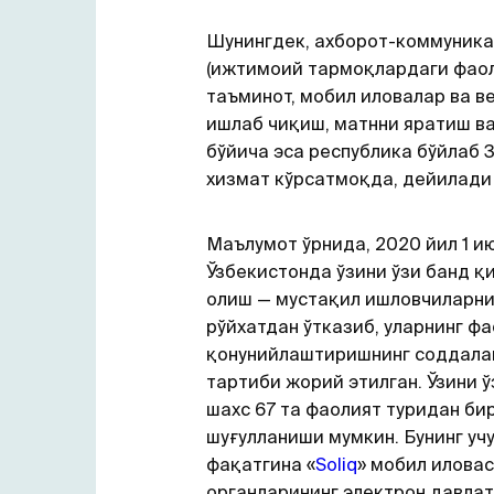
Шунингдек, ахборот-коммуник
(ижтимоий тармоқлардаги фаол
таъминот, мобил иловалар ва в
ишлаб чиқиш, матнни яратиш в
бўйича эса республика бўйлаб 
хизмат кўрсатмоқда, дейилади
Маълумот ўрнида, 2020 йил 1 
Ўзбекистонда ўзини ўзи банд қ
олиш — мустақил ишловчиларни
рўйхатдан ўтказиб, уларнинг ф
қонунийлаштиришнинг соддала
тартиби жорий этилган. Ўзини ў
шахс 67 та фаолият туридан би
шуғулланиши мумкин. Бунинг уч
фақатгина «
Soliq
» мобил илова
органларининг электрон давла