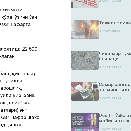
2 соат аввал
т хизмати
 кўра, ўзини ўзи
Тошкент вило
9 931 нафарга
3 соат аввал
илоятида 22 599
Чилонзор тум
нлаган.
ёпилади
4 соат аввал
 банд қилганлар
т туридан
Самарқандда 
тарошлик,
таъминоти ко
 уйда кир ювиш
5 соат аввал
аш, пойабзал
атлари) энг
Ucell — Ўзбек
0 684 нафар шахс
мобил интерн
нд қилган.
6 соат аввал