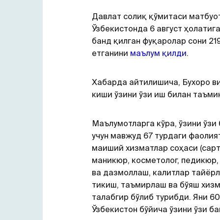
Давлат солиқ қўмитаси матбуо
Ўзбекистонда 6 август ҳолатига
банд қилган фуқаролар сони 21
етганини
маълум қилди
.
Хабарда айтилишича, Бухоро в
киши ўзини ўзи иш билан таъми
Маълумотларга кўра, ўзини ўзи
учун мавжуд 67 турдаги фаолия
маиший хизматлар соҳаси (сар
маникюр, косметолог, педикюр,
ва дазмоллаш, калитлар тайёрл
тикиш, таъмирлаш ва бўяш хизм
талабгир бўлиб турибди. Яни 6
Ўзбекистон бўйича ўзини ўзи ба