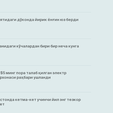
ятидаги дўконда йирик ёнғин юз берди
анидаги кўчалардан бири бир неча кунга
$5 минг пора талаб қилган электр
рхонаси раҳбари ушланди
истонда кетма-кет учинчи йил энг тезкор
ет