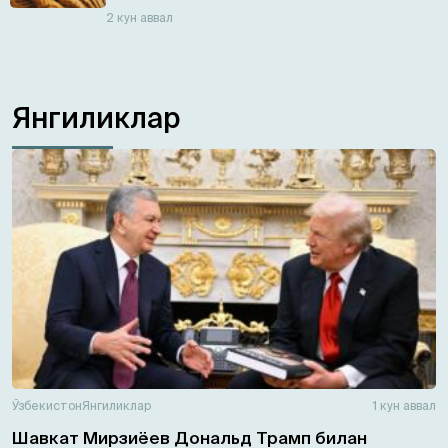
2 кун аввал
Янгиликлар
Ўзбекистон
Янгиликлар
1 кун аввал
Шавкат Мирзиёев Дональд Трамп билан