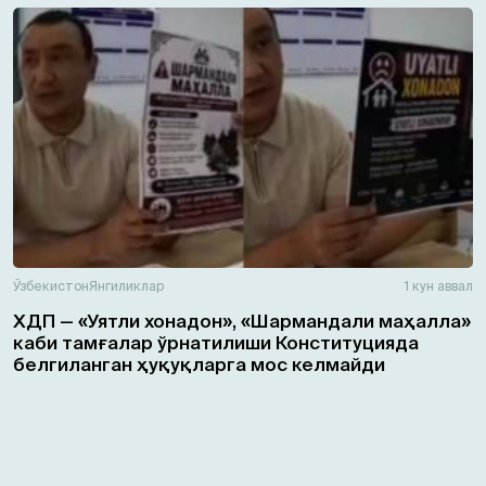
Ўзбекистон
Янгиликлар
1 кун аввал
ХДП — «Уятли хонадон», «Шармандали маҳалла»
каби тамғалар ўрнатилиши Конституцияда
белгиланган ҳуқуқларга мос келмайди