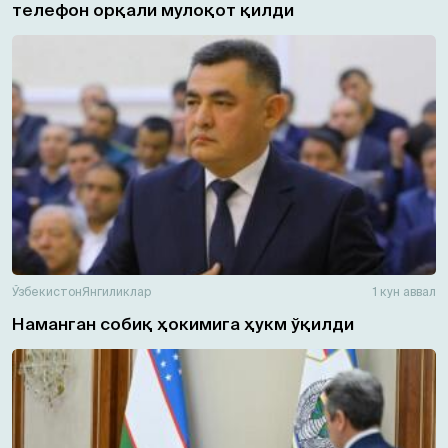
телефон орқали мулоқот қилди
Ўзбекистон
Янгиликлар
1 кун аввал
Наманган собиқ ҳокимига ҳукм ўқилди