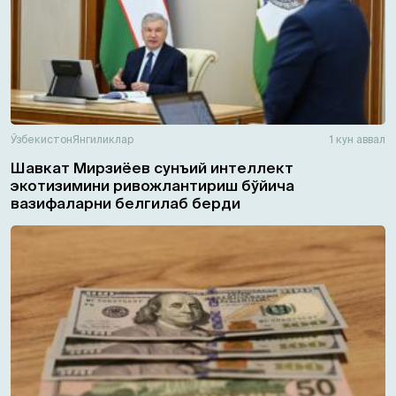
Ўзбекистон
Янгиликлар
1 кун аввал
Шавкат Мирзиёев сунъий интеллект
экотизимини ривожлантириш бўйича
вазифаларни белгилаб берди