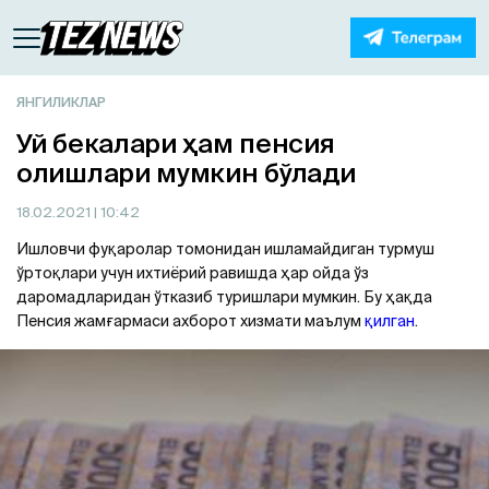
ЯНГИЛИКЛАР
Уй бекалари ҳам пенсия
олишлари мумкин бўлади
18.02.2021
| 10:42
Ишловчи фуқаролар томонидан ишламайдиган турмуш
ўртоқлари учун ихтиёрий равишда ҳар ойда ўз
даромадларидан ўтказиб туришлари мумкин. Бу ҳақда
Пенсия жамғармаси ахборот хизмати маълум
қилган
.