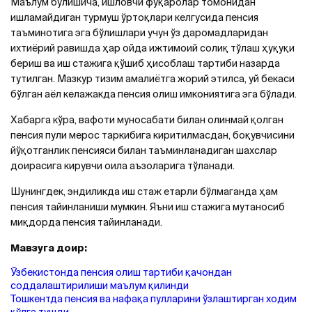
Маълум бўлишича, ишловчи фуқаролар томонидан
ишламайдиган турмуш ўртоқлари келгусида пенсия
таъминотига эга бўлишлари учун ўз даромадларидан
ихтиёрий равишда ҳар ойда ижтимоий солиқ тўлаш ҳуқуқи
бериш ва иш стажига қўшиб ҳисоблаш тартиби назарда
тутилган. Мазкур тизим амалиётга жорий этилса, уй бекаси
бўлган аёл келажакда пенсия олиш имкониятига эга бўлади.
Хабарга кўра, вафоти муносабати билан олинмай қолган
пенсия пули мерос таркибига киритилмасдан, боқувчисини
йўқотганлик пенсияси билан таъминланадиган шахслар
доирасига кирувчи оила аъзоларига тўланади.
Шунингдек, эндиликда иш стаж етарли бўлмаганда ҳам
пенсия тайинланиши мумкин. Яъни иш стажига мутаносиб
миқдорда пенсия тайинланади.
Мавзуга доир:
Ўзбекистонда пенсия олиш тартиби қачондан
соддалаштирилиши маълум қилинди
Тошкентда пенсия ва нафақа пулларини ўзлаштирган ходим