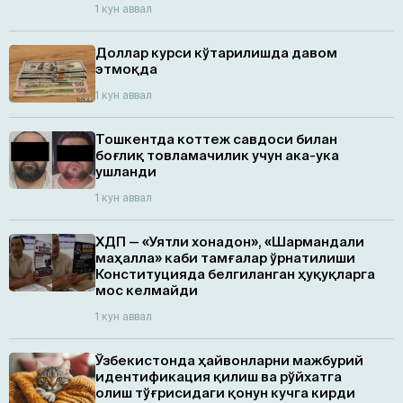
1 кун аввал
Доллар курси кўтарилишда давом
этмоқда
1 кун аввал
Тошкентда коттеж савдоси билан
боғлиқ товламачилик учун ака-ука
ушланди
1 кун аввал
ХДП — «Уятли хонадон», «Шармандали
маҳалла» каби тамғалар ўрнатилиши
Конституцияда белгиланган ҳуқуқларга
мос келмайди
1 кун аввал
Ўзбекистонда ҳайвонларни мажбурий
идентификация қилиш ва рўйхатга
олиш тўғрисидаги қонун кучга кирди