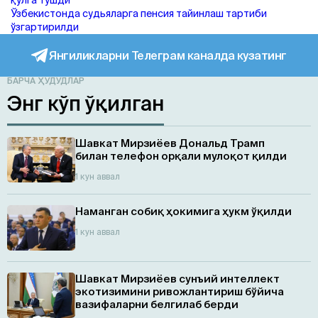
қўлга тушди
Ўзбекистонда судьяларга пенсия тайинлаш тартиби
ўзгартирилди
Янгиликларни Телеграм каналда кузатинг
БАРЧА ҲУДУДЛАР
Энг кўп ўқилган
Шавкат Мирзиёев Дональд Трамп
билан телефон орқали мулоқот қилди
1 кун аввал
Наманган собиқ ҳокимига ҳукм ўқилди
1 кун аввал
Шавкат Мирзиёев сунъий интеллект
экотизимини ривожлантириш бўйича
вазифаларни белгилаб берди