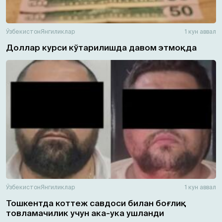
Ўзбекистон
Янгиликлар
1 кун аввал
Доллар курси кўтарилишда давом этмоқда
Ўзбекистон
Янгиликлар
1 кун аввал
Тошкентда коттеж савдоси билан боғлиқ
товламачилик учун ака-ука ушланди