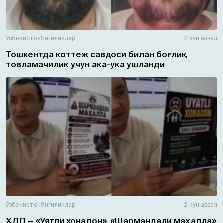
Ўзбекистон
Янгиликлар
2 кун аввал
Тошкентда коттеж савдоси билан боғлиқ
товламачилик учун ака-ука ушланди
Ўзбекистон
Янгиликлар
2 кун аввал
ХДП — «Уятли хонадон», «Шармандали маҳалла»