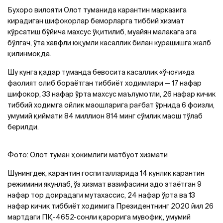
Бухоро вилояти Олот туманида карантин марказига
кирадиган шифокорлар беморларга тиббий хизмат
кўрсатиш бўйича махсус ўқитилиб, муайян малакага эга
бўлгач, ўта хавфли юқумли касаллик билан курашишга жалб
қилинмоқда.
Шу кунга қадар туманда бевосита касаллик «ўчоғи»да
фаолият олиб бораётган тиббиёт ходимлари — 17 нафар
шифокор, 33 нафар ўрта махсус маълумотли, 26 нафар кичик
тиббий ходимга ойлик маошларига рағбат ўрнида 6 фоизли,
умумий қиймати 84 миллион 814 минг сўмлик маош тўлаб
берилди.
Фото: Олот туман ҳокимлиги матбуот хизмати
Шунингдек, карантин госпиталларида 14 кунлик карантин
режимини якунлаб, ўз хизмат вазифасини адо этаётган 9
нафар тор доирадаги мутахассис, 24 нафар ўрта ва 13
нафар кичик тиббиёт ходимига Президентнинг 2020 йил 26
мартдаги ПҚ-4652-сонли қарорига мувофиқ, умумий