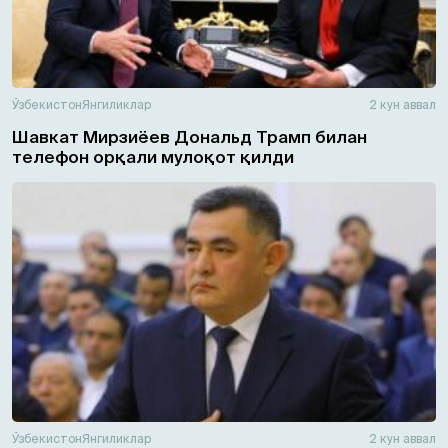
Ўзбекистон
Янгиликлар
2 кун аввал
Шавкат Мирзиёев Дональд Трамп билан
телефон орқали мулоқот қилди
Ўзбекистон
Янгиликлар
2 кун аввал