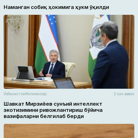
Наманган собиқ ҳокимига ҳукм ўқилди
Ўзбекистон
Янгиликлар
2 кун аввал
Шавкат Мирзиёев сунъий интеллект
экотизимини ривожлантириш бўйича
вазифаларни белгилаб берди