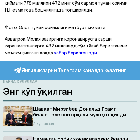
қиймати 778 миллион 472 минг сўм сармоя туман ҳокими
Н.Неъматова бошчилигида топширилди.
Фото: Олот туман ҳокимлиги матбуот хизмати
Аввалроқ Молия вазирлиги коронавирусга қарши
курашаётганларга 482 миллиард сўм тўлаб берилганини
маълум қилгани ҳақда
хабар берилган эди.
Янгиликларни Телеграм каналда кузатинг
БАРЧА ҲУДУДЛАР
Энг кўп ўқилган
Шавкат Мирзиёев Дональд Трамп
билан телефон орқали мулоқот қилди
2 кун аввал
Наманган собиқ ҳокимига ҳукм ўқилди