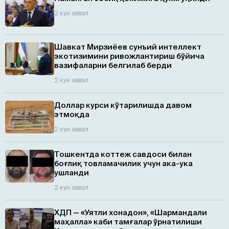
2 кун аввал
Шавкат Мирзиёев сунъий интеллект
экотизимини ривожлантириш бўйича
вазифаларни белгилаб берди
2 кун аввал
Доллар курси кўтарилишда давом
этмоқда
2 кун аввал
Тошкентда коттеж савдоси билан
боғлиқ товламачилик учун ака-ука
ушланди
2 кун аввал
ХДП — «Уятли хонадон», «Шармандали
маҳалла» каби тамғалар ўрнатилиши