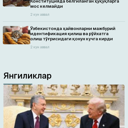
Конституцияда белгиланган ҳуқуқларга
мос келмайди
2 кун аввал
Ўзбекистонда ҳайвонларни мажбурий
идентификация қилиш ва рўйхатга
олиш тўғрисидаги қонун кучга кирди
2 кун аввал
Янгиликлар