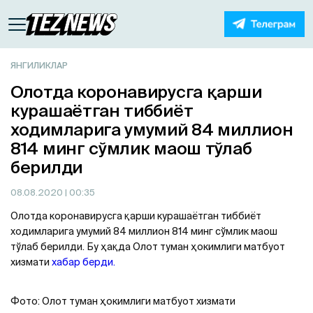
ЯНГИЛИКЛАР
Олотда коронавирусга қарши
курашаётган тиббиёт
ходимларига умумий 84 миллион
814 минг сўмлик маош тўлаб
берилди
08.08.2020
| 00:35
Олотда коронавирусга қарши курашаётган тиббиёт
ходимларига умумий 84 миллион 814 минг сўмлик маош
тўлаб берилди. Бу ҳақда Олот туман ҳокимлиги матбуот
хизмати
хабар берди.
Фото: Олот туман ҳокимлиги матбуот хизмати