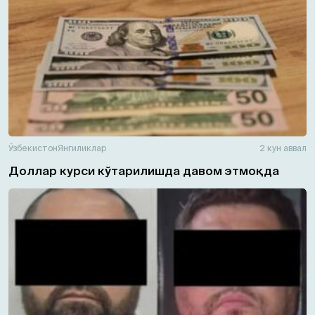
Ўзбекистон
Янгиликлар
2 кун аввал
Доллар курси кўтарилишда давом этмоқда