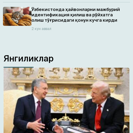
Ўзбекистонда ҳайвонларни мажбурий
идентификация қилиш ва рўйхатга
олиш тўғрисидаги қонун кучга кирди
2 кун аввал
Янгиликлар