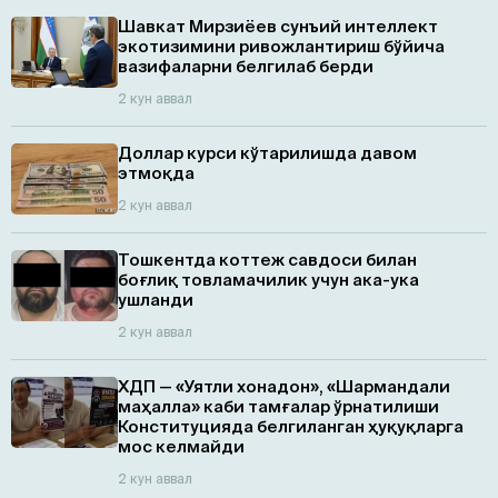
Шавкат Мирзиёев сунъий интеллект
экотизимини ривожлантириш бўйича
вазифаларни белгилаб берди
2 кун аввал
Доллар курси кўтарилишда давом
этмоқда
2 кун аввал
Тошкентда коттеж савдоси билан
боғлиқ товламачилик учун ака-ука
ушланди
2 кун аввал
ХДП — «Уятли хонадон», «Шармандали
маҳалла» каби тамғалар ўрнатилиши
Конституцияда белгиланган ҳуқуқларга
мос келмайди
2 кун аввал