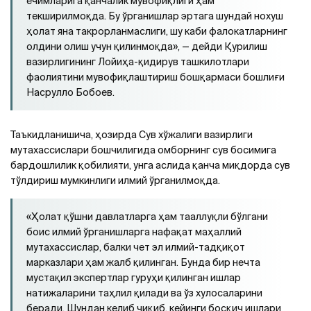
ечимларига қанчалик мувофиқлиги ҳам
текширилмоқда. Бу ўрганишлар эртага шундай нохуш
ҳолат яна такрорланмаслиги, шу каби фалокатларнинг
олдини олиш учун қилинмоқда», — дейди Қурилиш
вазирлигининг Лойиҳа-қидирув ташкилотлари
фаолиятини мувофиқлаштириш бошқармаси бошлиғи
Насрулло Бобоев.
Таъкидланишича, ҳозирда Сув хўжалиги вазирлиги
мутахассислари бошчилигида омборнинг сув босимига
бардошлилик қобилияти, унга аслида қанча миқдорда сув
тўлдириш мумкинлиги илмий ўрганилмоқда.
«Ҳолат қўшни давлатларга ҳам тааллуқли бўлгани
боис илмий ўрганишларга нафақат маҳаллий
мутахассислар, балки чет эл илмий-тадқиқот
марказлари ҳам жалб қилинган. Бунда бир нечта
мустақил экспертлар гуруҳи қилинган ишлар
натижаларини таҳлил қилади ва ўз хулосаларини
беради. Шундан келиб чиқиб, кейинги босқич ишлари