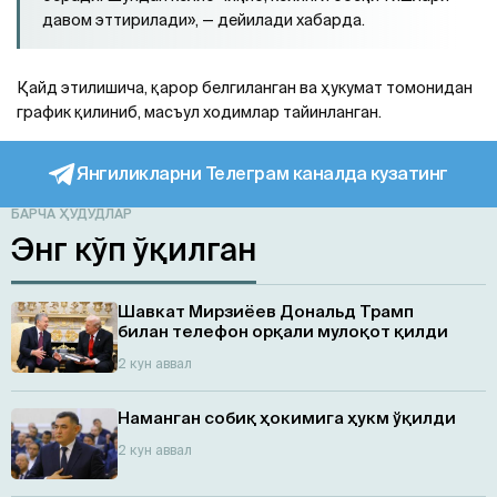
давом эттирилади», — дейилади хабарда.
Қайд этилишича, қарор белгиланган ва ҳукумат томонидан
график қилиниб, масъул ходимлар тайинланган.
Янгиликларни Телеграм каналда кузатинг
БАРЧА ҲУДУДЛАР
Энг кўп ўқилган
Шавкат Мирзиёев Дональд Трамп
билан телефон орқали мулоқот қилди
2 кун аввал
Наманган собиқ ҳокимига ҳукм ўқилди
2 кун аввал