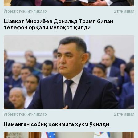
Ўзбекистон
Янгиликлар
2 кун аввал
Шавкат Мирзиёев Дональд Трамп билан
телефон орқали мулоқот қилди
Ўзбекистон
Янгиликлар
2 кун аввал
Наманган собиқ ҳокимига ҳукм ўқилди