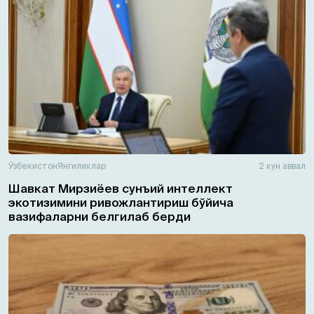
Ўзбекистон
Янгиликлар
2 кун аввал
Шавкат Мирзиёев сунъий интеллект
экотизимини ривожлантириш бўйича
вазифаларни белгилаб берди