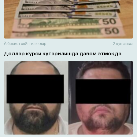
Ўзбекистон
Янгиликлар
2 кун аввал
Доллар курси кўтарилишда давом этмоқда