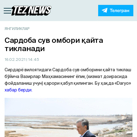
ЯНГИЛИКЛАР
Сардоба сув омбори қайта
тикланади
16.02.2021
| 14:45
Сирдарё вилоятидаги Сардоба сув омборини қайта тиклаш
бўйича Вазирлар Маҳкамасининг ёпиқ (хизмат доирасида
фойдаланиш учун) қарори қабул қилинган. Бу ҳақда «Daryo»
хабар берди.