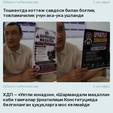
Ўзбекистон
Янгиликлар
2 кун аввал
Тошкентда коттеж савдоси билан боғлиқ
товламачилик учун ака-ука ушланди
Ўзбекистон
Янгиликлар
2 кун аввал
ХДП — «Уятли хонадон», «Шармандали маҳалла»
каби тамғалар ўрнатилиши Конституцияда
белгиланган ҳуқуқларга мос келмайди