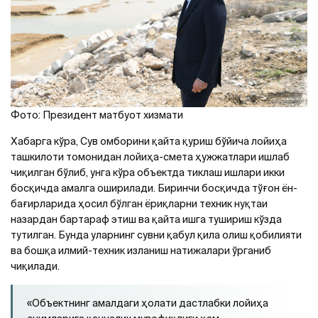
Фото: Президент матбуот хизмати
Хабарга кўра, Сув омборини қайта қуриш бўйича лойиҳа
ташкилоти томонидан лойиҳа-смета ҳужжатлари ишлаб
чиқилган бўлиб, унга кўра объектда тиклаш ишлари икки
босқичда амалга оширилади. Биринчи босқичда тўғон ён-
бағирларида ҳосил бўлган ёриқларни техник нуқтаи
назардан бартараф этиш ва қайта ишга тушириш кўзда
тутилган. Бунда уларнинг сувни қабул қила олиш қобилияти
ва бошқа илмий-техник изланиш натижалари ўрганиб
чиқилади.
«Объектнинг амалдаги ҳолати дастлабки лойиҳа