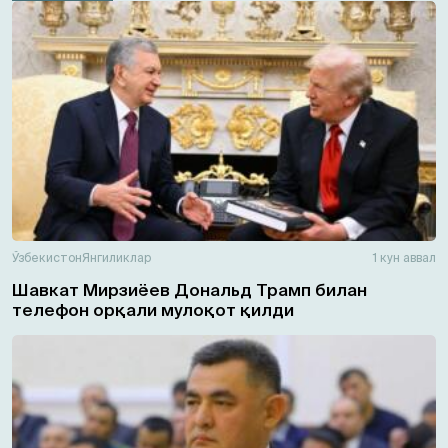
Ўзбекистон
Янгиликлар
1 кун аввал
Шавкат Мирзиёев Дональд Трамп билан
телефон орқали мулоқот қилди