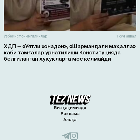
Ўзбекистон
Янгиликлар
1 кун аввал
ХДП — «Уятли хонадон», «Шармандали маҳалла»
каби тамғалар ўрнатилиши Конституцияда
белгиланган ҳуқуқларга мос келмайди
Биз ҳақимизда
Реклама
Алоқа