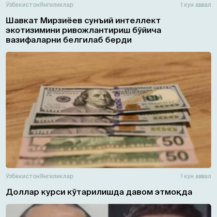
Ўзбекистон
Янгиликлар
1 кун аввал
Шавкат Мирзиёев сунъий интеллект
экотизимини ривожлантириш бўйича
вазифаларни белгилаб берди
Ўзбекистон
Янгиликлар
1 кун аввал
Доллар курси кўтарилишда давом этмоқда