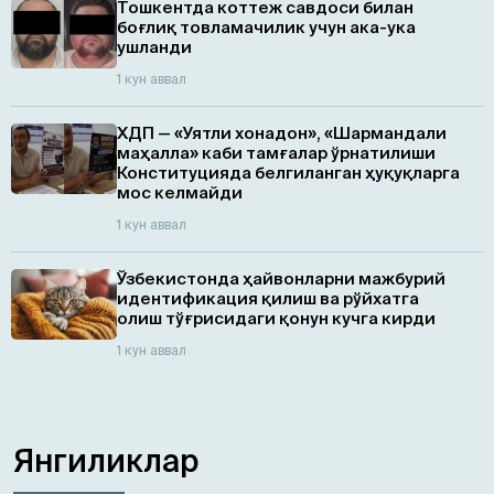
Тошкентда коттеж савдоси билан
боғлиқ товламачилик учун ака-ука
ушланди
1 кун аввал
ХДП — «Уятли хонадон», «Шармандали
маҳалла» каби тамғалар ўрнатилиши
Конституцияда белгиланган ҳуқуқларга
мос келмайди
1 кун аввал
Ўзбекистонда ҳайвонларни мажбурий
идентификация қилиш ва рўйхатга
олиш тўғрисидаги қонун кучга кирди
1 кун аввал
Янгиликлар