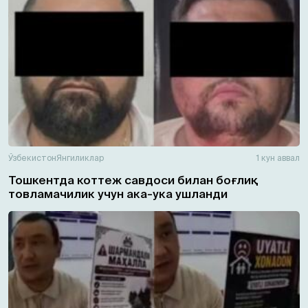
Ўзбекистон
Янгиликлар
1 кун аввал
Тошкентда коттеж савдоси билан боғлиқ
товламачилик учун ака-ука ушланди