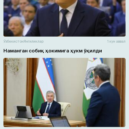
Ўзбекистон
Янгиликлар
1 кун аввал
Наманган собиқ ҳокимига ҳукм ўқилди