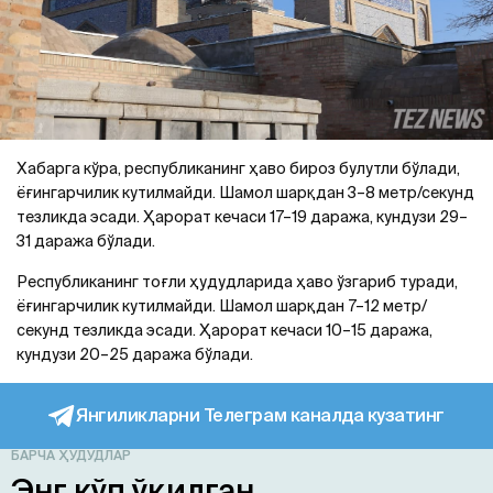
Хабарга кўра, республиканинг ҳаво бироз булутли бўлади,
ёғингарчилик кутилмайди. Шамол шарқдан 3–8 метр/секунд
тезликда эсади. Ҳарорат кечаси 17–19 даража, кундузи 29–
31 даража бўлади.
Республиканинг тоғли ҳудудларида ҳаво ўзгариб туради,
ёғингарчилик кутилмайди. Шамол шарқдан 7–12 метр/
секунд тезликда эсади. Ҳарорат кечаси 10–15 даража,
кундузи 20–25 даража бўлади.
Янгиликларни Телеграм каналда кузатинг
БАРЧА ҲУДУДЛАР
Энг кўп ўқилган