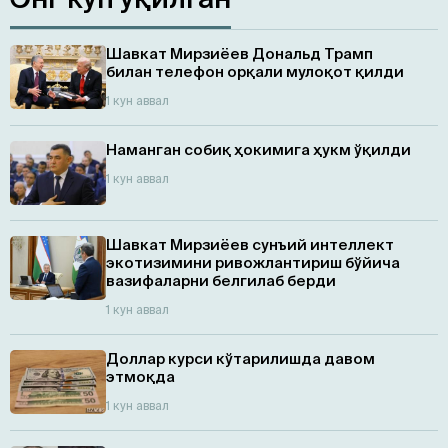
Шавкат Мирзиёев Дональд Трамп
билан телефон орқали мулоқот қилди
1 кун аввал
Наманган собиқ ҳокимига ҳукм ўқилди
1 кун аввал
Шавкат Мирзиёев сунъий интеллект
экотизимини ривожлантириш бўйича
вазифаларни белгилаб берди
1 кун аввал
Доллар курси кўтарилишда давом
этмоқда
1 кун аввал