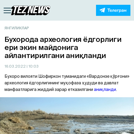
ЯНГИЛИКЛАР
Бухорода археология ёдгорлиги
ери экин майдонига
айлантирилгани аниқланди
16.03.2022
| 10:03
Бухоро вилояти Шофиркон туманидаги «Вардонзе қўрғони»
археология ёдгорлигининг муҳофаза ҳудуди ва давлат
манфаатларига жиддий зарар етказилгани
аниқланди
.