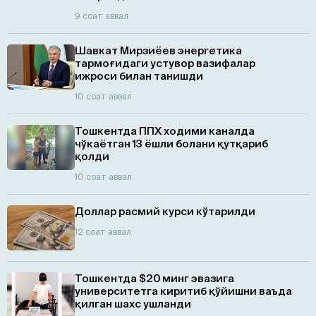
9 соат аввал
Шавкат Мирзиёев энергетика
тармоғидаги устувор вазифалар
ижроси билан танишди
10 соат аввал
Тошкентда ППХ ходими каналда
чўкаётган 13 ёшли болани қутқариб
қолди
10 соат аввал
Доллар расмий курси кўтарилди
12 соат аввал
Тошкентда $20 минг эвазига
университетга киритиб қўйишни ваъда
қилган шахс ушланди