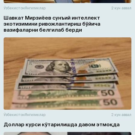
Ўзбекистон
Янгиликлар
2 кун аввал
Шавкат Мирзиёев сунъий интеллект
экотизимини ривожлантириш бўйича
вазифаларни белгилаб берди
Ўзбекистон
Янгиликлар
2 кун аввал
Доллар курси кўтарилишда давом этмоқда