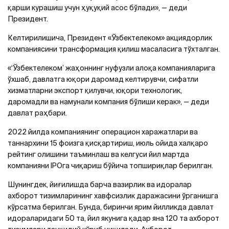
қарши курашиш учун ҳуқуқий асос бўлади», — деди
Президент.
Келтирилишича, Президент «Ўзбектелеком» акциядорлик
компаниясини трансформация қилиш масаласига тўхталган.
«‘Ўзбектелеком’ жаҳоннинг нуфузли алоқа компанияларига
ўхшаб, давлатга юқори даромад келтирувчи, сифатли
хизматларни экспорт қилувчи, юқори технологик,
даромадли ва намунали компания бўлиши керак», — деди
давлат раҳбари.
2022 йилда компаниянинг операцион харажатлари ва
таннархини 15 фоизга қисқартириш, июль ойида халқаро
рейтинг олишини таъминлаш ва келгуси йил мартда
компанияни IPOга чиқариш бўйича топшириқлар берилган.
Шунингдек, йиғилишда барча вазирлик ва идоралар
ахборот тизимларининг хавфсизлик даражасини ўрганишга
кўрсатма берилган. Бунда, биринчи ярим йилликда давлат
идораларидаги 50 та, йил якунига қадар яна 120 та ахборот