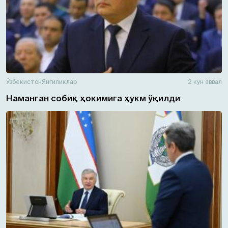
Ўзбекистон
Янгиликлар
2 кун аввал
Наманган собиқ ҳокимига ҳукм ўқилди