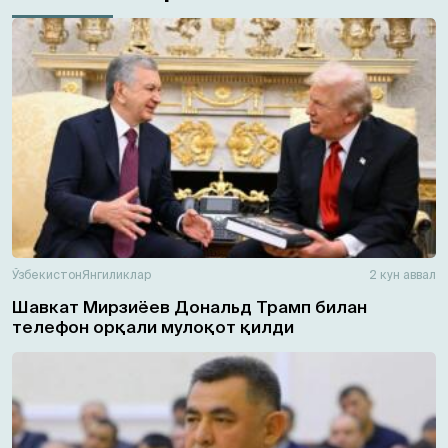
Ўзбекистон
Янгиликлар
2 кун аввал
Шавкат Мирзиёев Дональд Трамп билан
телефон орқали мулоқот қилди