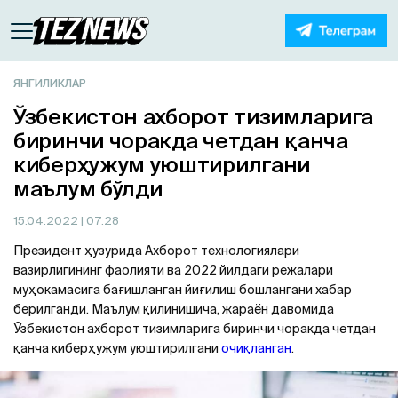
ЯНГИЛИКЛАР
Ўзбекистон ахборот тизимларига
биринчи чоракда четдан қанча
киберҳужум уюштирилгани
маълум бўлди
15.04.2022
| 07:28
Президент ҳузурида Ахборот технологиялари
вазирлигининг фаолияти ва 2022 йилдаги режалари
муҳокамасига бағишланган йиғилиш бошлангани хабар
берилганди. Маълум қилинишича, жараён давомида
Ўзбекистон ахборот тизимларига биринчи чоракда четдан
қанча киберҳужум уюштирилгани
очиқланган
.