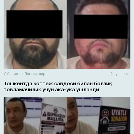
Ўзбекистон
Янгиликлар
2 кун аввал
Тошкентда коттеж савдоси билан боғлиқ
товламачилик учун ака-ука ушланди