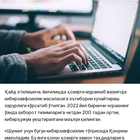
Қайд этилишича, йиғилишда ҳозирги мураккаб вазиятда
киберхавфсизлик масаласига эътиборни кучайтириш
зарурлиги кўрсатиб ўтилган. 2022 йил биринчи чоракнинг
ўзида ахборот тизимларига четдан 200 тадан ортиқ
киберҳужум уюштирилгани маълуи қилинган.
«Шунинг учун бугун киберхавфсизлик тўғрисида Қонунни
имзоладим. Бу янги қонун ҳозирги замон таҳдидларига