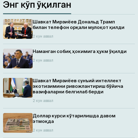
Энг кўп ўқилган
Шавкат Мирзиёев Дональд Трамп
билан телефон орқали мулоқот қилди
2 кун аввал
Наманган собиқ ҳокимига ҳукм ўқилди
2 кун аввал
Шавкат Мирзиёев сунъий интеллект
экотизимини ривожлантириш бўйича
вазифаларни белгилаб берди
2 кун аввал
Доллар курси кўтарилишда давом
этмоқда
2 кун аввал