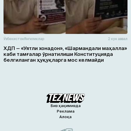
Ўзбекистон
Янгиликлар
2 кун аввал
ХДП — «Уятли хонадон», «Шармандали маҳалла»
каби тамғалар ўрнатилиши Конституцияда
белгиланган ҳуқуқларга мос келмайди
Биз ҳақимизда
Реклама
Алоқа