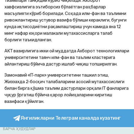
тизимлари танқидий кўриб чиқилади. Ахборот
хавфсизлигига эътиборсиз бўлаётган раҳбарлар
масъулияти кўриб борилади. Соҳада илм-фан ва таълимни
ривожлантириш устувор вазифа бўлиши кераклиги, бугунги
кунда иқтисодиётни рақамлаштириш учун камида яна 12
минг нафар юқори малакали мутахассисларга талаб
борлиги таъкидланган.
АКТ вазирлигига икки ой муддатда Ахборот технологиялари
университетини таянч илм-фан ва таълим кластерига
айлантириш бўйича дастур ишлаб чиқиш топширилган.
Замонавий «IT-парк» университетини ташкил этиш,
Жиззахда 2-босқич талабаларини асосий мутахассислиги
билан бирга қўшма таълим дастурлари орқали IT фанларига
чуқур ўргатиш бўйича қарор лойиҳаларини киритиш
вазифаси қўйилган.
Янгиликларни Телеграм каналда кузатинг
БАРЧА ҲУДУДЛАР