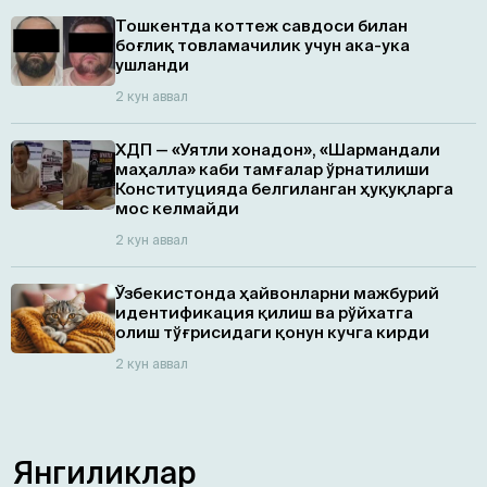
Тошкентда коттеж савдоси билан
боғлиқ товламачилик учун ака-ука
ушланди
2 кун аввал
ХДП — «Уятли хонадон», «Шармандали
маҳалла» каби тамғалар ўрнатилиши
Конституцияда белгиланган ҳуқуқларга
мос келмайди
2 кун аввал
Ўзбекистонда ҳайвонларни мажбурий
идентификация қилиш ва рўйхатга
олиш тўғрисидаги қонун кучга кирди
2 кун аввал
Янгиликлар