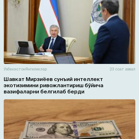
Ўзбекистон
Янгиликлар
23 соат аввал
Шавкат Мирзиёев сунъий интеллект
экотизимини ривожлантириш бўйича
вазифаларни белгилаб берди