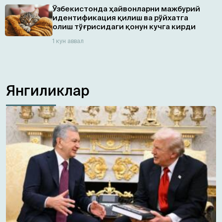
Ўзбекистонда ҳайвонларни мажбурий
идентификация қилиш ва рўйхатга
олиш тўғрисидаги қонун кучга кирди
1 кун аввал
Янгиликлар