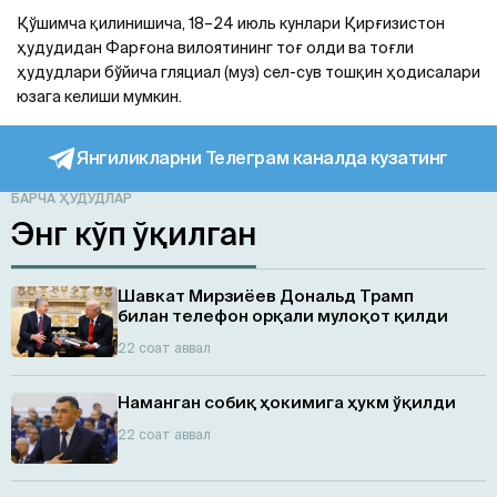
Қўшимча қилинишича, 18–24 июль кунлари Қирғизистон
ҳудудидан Фарғона вилоятининг тоғ олди ва тоғли
ҳудудлари бўйича гляциал (муз) сел-сув тошқин ҳодисалари
юзага келиши мумкин.
Янгиликларни Телеграм каналда кузатинг
БАРЧА ҲУДУДЛАР
Энг кўп ўқилган
Шавкат Мирзиёев Дональд Трамп
билан телефон орқали мулоқот қилди
22 соат аввал
Наманган собиқ ҳокимига ҳукм ўқилди
22 соат аввал