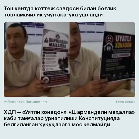
Тошкентда коттеж савдоси билан боғлиқ
товламачилик учун ака-ука ушланди
Ўзбекистон
Янгиликлар
1 кун аввал
ХДП — «Уятли хонадон», «Шармандали маҳалла»
каби тамғалар ўрнатилиши Конституцияда
белгиланган ҳуқуқларга мос келмайди