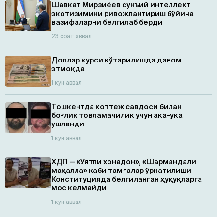
Шавкат Мирзиёев сунъий интеллект
экотизимини ривожлантириш бўйича
вазифаларни белгилаб берди
23 соат аввал
Доллар курси кўтарилишда давом
этмоқда
1 кун аввал
Тошкентда коттеж савдоси билан
боғлиқ товламачилик учун ака-ука
ушланди
1 кун аввал
ХДП — «Уятли хонадон», «Шармандали
маҳалла» каби тамғалар ўрнатилиши
Конституцияда белгиланган ҳуқуқларга
мос келмайди
1 кун аввал