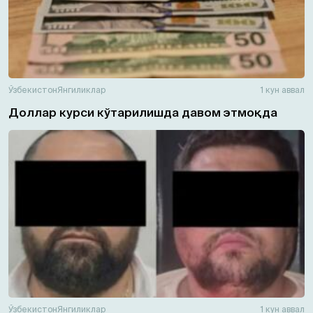
Ўзбекистон
Янгиликлар
1 кун аввал
Доллар курси кўтарилишда давом этмоқда
Ўзбекистон
Янгиликлар
1 кун аввал