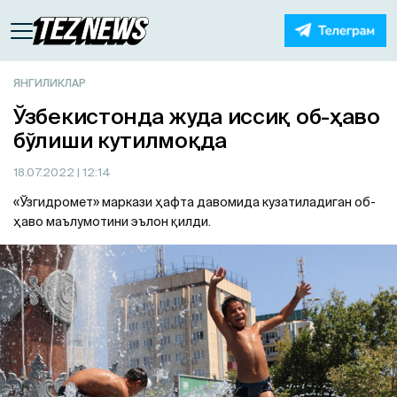
ЯНГИЛИКЛАР
Ўзбекистонда жуда иссиқ об-ҳаво
бўлиши кутилмоқда
18.07.2022
| 12:14
«Ўзгидромет» маркази ҳафта давомида кузатиладиган об-
ҳаво маълумотини эълон қилди.