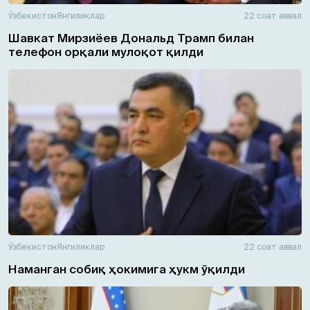
Ўзбекистон
Янгиликлар
22 соат аввал
Шавкат Мирзиёев Дональд Трамп билан
телефон орқали мулоқот қилди
Ўзбекистон
Янгиликлар
22 соат аввал
Наманган собиқ ҳокимига ҳукм ўқилди