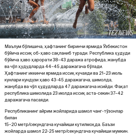
Маълум бўлишича, ҳафтанинг биринчи ярмида Ўзбекистон
бўйича иссиқ об-ҳаво сақланиб туради. Республика ҳудуди
бўйича ҳаво ҳарорати 38–43 даража атрофида, жанубда
ва чўл ҳудудларда 44–45 даражагача бўлади.
Ҳафтанинг иккинчи ярмида иссиқ кучаяди ва 21–23 июль
кунлари кундузи ҳаво 43-45 даражагача, шимолда,
жанубда ва чўл ҳудудларда 47 даражагача исийди. Фақат
республика шимолида 23 июлда иссиқ аста-секин 37–42
даражагача пасаяди.
Республиканинг айрим жойларида шамол чанг-тўзонлар
билан
15–20 метр/секундгача кучайиши кутилмоқда. Баъзи
жойларда шамол 22-25 метр/секундгача кучайиши мумкин.