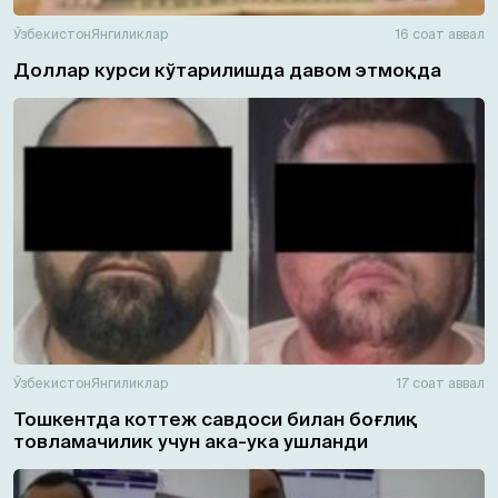
Ўзбекистон
Янгиликлар
16 соат аввал
Доллар курси кўтарилишда давом этмоқда
Ўзбекистон
Янгиликлар
17 соат аввал
Тошкентда коттеж савдоси билан боғлиқ
товламачилик учун ака-ука ушланди