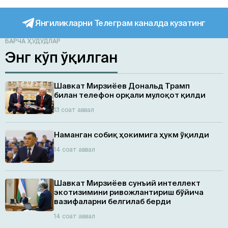
Янгиликларни Телеграм каналда кузатинг
БАРЧА ҲУДУДЛАР
Энг кўп ўқилган
Шавкат Мирзиёев Дональд Трамп
билан телефон орқали мулоқот қилди
13 соат аввал
Наманган собиқ ҳокимига ҳукм ўқилди
14 соат аввал
Шавкат Мирзиёев сунъий интеллект
экотизимини ривожлантириш бўйича
вазифаларни белгилаб берди
14 соат аввал