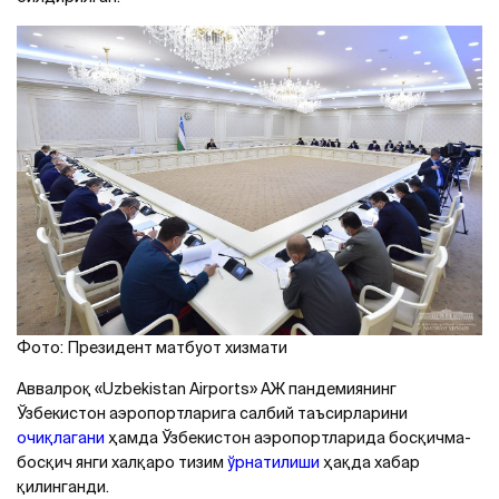
Фото: Президент матбуот хизмати
Aввалроқ «Uzbekistan Airports» АЖ пандемиянинг
Ўзбекистон аэропортларига салбий таъсирларини
очиқлагани
ҳамда Ўзбекистон аэропортларида босқичма-
босқич янги халқаро тизим
ўрнатилиши
ҳақда хабар
қилинганди.