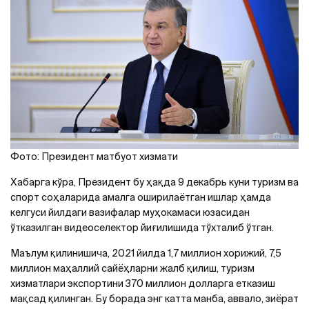
Фото: Президент матбуот хизмати
Хабарга кўра, Президент бу ҳақда 9 декабрь куни туризм ва
спорт соҳаларида амалга оширилаётган ишлар ҳамда
келгуси йилдаги вазифалар муҳокамаси юзасидан
ўтказилган видеоселектор йиғилишида тўхталиб ўтган.
Маълум қилинишича, 2021 йилда 1,7 миллион хорижий, 7,5
миллион маҳаллий сайёҳларни жалб қилиш, туризм
хизматлари экспортини 370 миллион долларга етказиш
мақсад қилинган. Бу борада энг катта манба, аввало, зиёрат