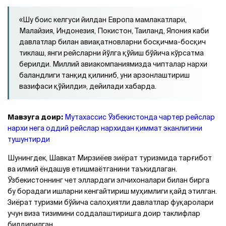
«Шу боис келгуси йилдан Европа мамлакатлари,
Малайзия, Индонезия, Покистон, Таиланд, Япония каби
давлатлар билан авиақатновларни босқичма-босқич
тиклаш, янги рейсларни йўлга қўйиш бўйича кўрсатма
берилди. Миллий авиакомпаниямизда чипталар нархи
баландлиги танқид қилиниб, уни арзонлаштириш
вазифаси қўйилди», дейилади хабарда.
Мавзуга доир:
Мутахассис Ўзбекистонда чартер рейслар
нархи нега оддий рейслар нархидан қиммат эканлигини
тушунтирди
Шунингдек, Шавкат Мирзиёев зиёрат туризмида тарғибот
ва илмий ёндашув етишмаётганини таъкидлаган.
Ўзбекистоннинг чет эллардаги элчихоналари билан бирга
бу борадаги ишларни кенгайтириш муҳимлиги қайд этилган.
Зиёрат туризми бўйича салоҳиятли давлатлар фуқаролари
учун виза тизимини соддалаштиришга доир таклифлар
билдирилган.