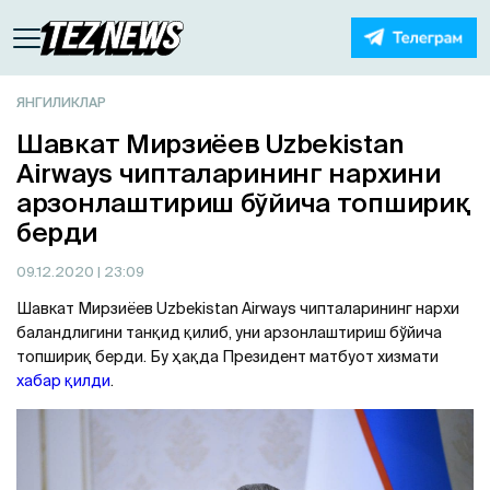
ЯНГИЛИКЛАР
Шавкат Мирзиёев Uzbekistan
Airways чипталарининг нархини
арзонлаштириш бўйича топшириқ
берди
09.12.2020
| 23:09
Шавкат Мирзиёев Uzbekistan Airways чипталарининг нархи
баландлигини танқид қилиб, уни арзонлаштириш бўйича
топшириқ берди. Бу ҳақда Президент матбуот хизмати
хабар қилди
.