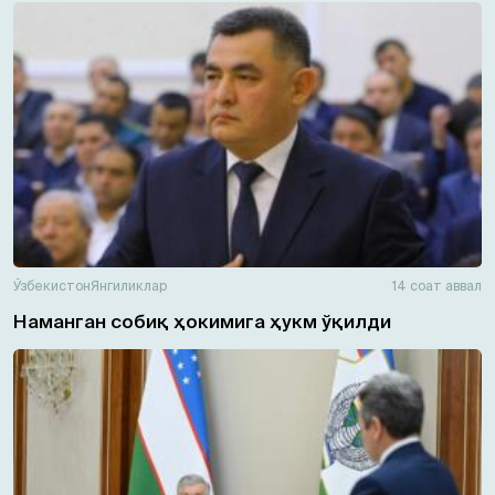
Ўзбекистон
Янгиликлар
14 соат аввал
Наманган собиқ ҳокимига ҳукм ўқилди