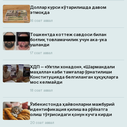
Доллар курси кўтарилишда давом
этмоқда
16 соат аввал
Тошкентда коттеж савдоси билан
боғлиқ товламачилик учун ака-ука
ушланди
17 соат аввал
ХДП — «Уятли хонадон», «Шармандали
маҳалла» каби тамғалар ўрнатилиши
Конституцияда белгиланган ҳуқуқларга
мос келмайди
18 соат аввал
Ўзбекистонда ҳайвонларни мажбурий
идентификация қилиш ва рўйхатга
олиш тўғрисидаги қонун кучга кирди
20 соат аввал