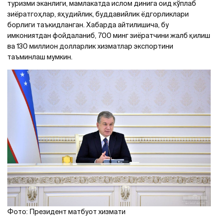
туризми эканлиги, мамлакатда ислом динига оид кўплаб
зиёратгоҳлар, яҳудийлик, буддавийлик ёдгорликлари
борлиги таъкидланган. Хабарда айтилишича, бу
имкониятдан фойдаланиб, 700 минг зиёратчини жалб қилиш
ва 130 миллион долларлик хизматлар экспортини
таъминлаш мумкин.
Фото: Президент матбуот хизмати