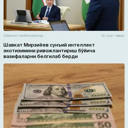
Ўзбекистон
Янгиликлар
14 соат аввал
Шавкат Мирзиёев сунъий интеллект
экотизимини ривожлантириш бўйича
вазифаларни белгилаб берди