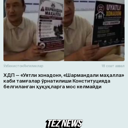
Ўзбекистон
Янгиликлар
18 соат аввал
ХДП — «Уятли хонадон», «Шармандали маҳалла»
каби тамғалар ўрнатилиши Конституцияда
белгиланган ҳуқуқларга мос келмайди