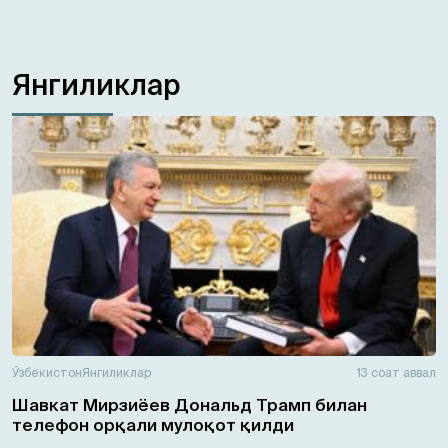
Янгиликлар
Ўзбекистон
Янгиликлар
13 соат аввал
Шавкат Мирзиёев Дональд Трамп билан
телефон орқали мулоқот қилди