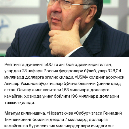
Рейтингга дунёнинг 500 та энг бой одами киритилган,
улардан 23 нафари Россия фуқаролари бўлиб, улар 328,04
миллиард долларга эгалик қилади. «USM» холдинг асосчиси
Алишер Усмонов йўқотишлар бўйича бешинчи ўринни қайд
этган. Oлигархнинг капитали 1,63 миллиард долларга
камайган, ҳозирда унинг бойлиги 19,6 миллиард долларни
ташкил қилади.
Маълум қилинишича, «Новатэк» ва «Сибур» эгаси Геннадий
Тимченконинг бойлиги деярли 7 миллиард долларга
камайган ва бу россиялик миллиардерлари ичидаги энг