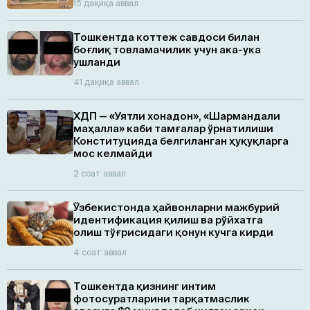
15 дақиқа аввал
Тошкентда коттеж савдоси билан
боғлиқ товламачилик учун ака-ука
ушланди
41 дақиқа аввал
ХДП — «Уятли хонадон», «Шармандали
маҳалла» каби тамғалар ўрнатилиши
Конституцияда белгиланган ҳуқуқларга
мос келмайди
2 соат аввал
Ўзбекистонда ҳайвонларни мажбурий
идентификация қилиш ва рўйхатга
олиш тўғрисидаги қонун кучга кирди
4 соат аввал
Тошкентда қизнинг интим
фотосуратларини тарқатмаслик