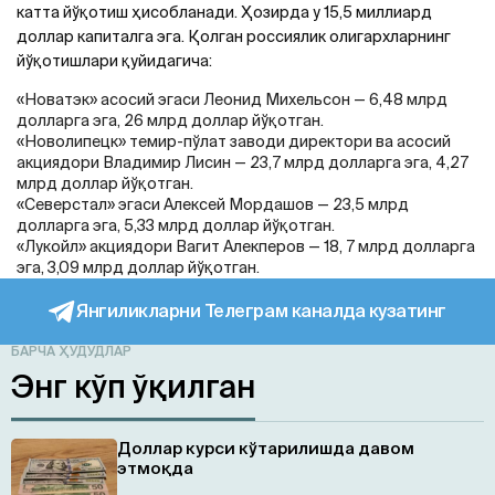
катта йўқотиш ҳисобланади. Ҳозирда у 15,5 миллиард
доллар капиталга эга. Қолган россиялик олигархларнинг
йўқотишлари қуйидагича:
«Новатэк» асосий эгаси Леонид Михельсон — 6,48 млрд
долларга эга, 26 млрд доллар йўқотган.
«Новолипецк» темир-пўлат заводи директори ва асосий
акциядори Владимир Лисин — 23,7 млрд долларга эга, 4,27
млрд доллар йўқотган.
«Северстал» эгаси Алексей Мордашов — 23,5 млрд
долларга эга, 5,33 млрд доллар йўқотган.
«Лукойл» акциядори Вагит Алекперов — 18, 7 млрд долларга
эга, 3,09 млрд доллар йўқотган.
Янгиликларни Телеграм каналда кузатинг
БАРЧА ҲУДУДЛАР
Энг кўп ўқилган
Доллар курси кўтарилишда давом
этмоқда