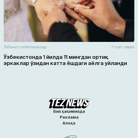
Ўзбекистон
Янгиликлар
7 соат аввал
Ўзбекистонда 1 йилда 11 мингдан ортиқ
эркаклар ўзидан катта ёшдаги аёлга уйланди
Биз ҳақимизда
Реклама
Алоқа