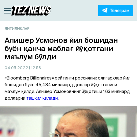
ЯНГИЛИКЛАР
Алишер Усмонов йил бошидан
буён қанча маблағ йўқотгани
маълум бўлди
04.05.2022
| 12:58
«Bloomberg Billionaires» рейтинги россиялик олигархлар йил
бошидан буён 45,484 миллиард доллар йўқотганини
маълум қилди. Алишер Усмоновнинг йўқотиши 1,63 милиард
долларни
ташкил қилади
.