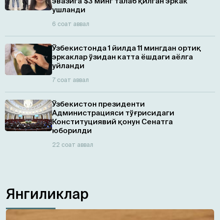
эвазига $3 минг талаб қилган эркак
ушланди
6 соат аввал
Ўзбекистонда 1 йилда 11 мингдан ортиқ
эркаклар ўзидан катта ёшдаги аёлга
уйланди
7 соат аввал
Ўзбекистон президенти
Администрацияси тўғрисидаги
Конституциявий қонун Сенатга
юборилди
22 соат аввал
Янгиликлар