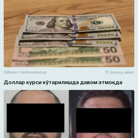
Ўзбекистон
Янгиликлар
15 дақиқа аввал
Доллар курси кўтарилишда давом этмоқда