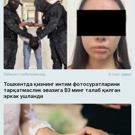
Ўзбекистон
Янгиликлар
6 соат аввал
Тошкентда қизнинг интим фотосуратларини
тарқатмаслик эвазига $3 минг талаб қилган
эркак ушланди