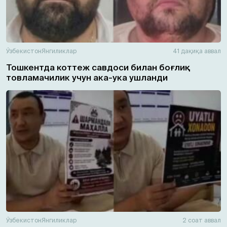
Ўзбекистон
Янгиликлар
41 дақиқа аввал
Тошкентда коттеж савдоси билан боғлиқ
товламачилик учун ака-ука ушланди
Ўзбекистон
Янгиликлар
2 соат аввал