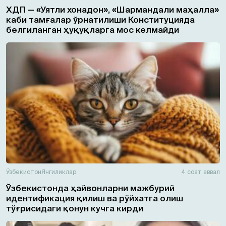
ХДП — «Уятли хонадон», «Шармандали маҳалла»
каби тамғалар ўрнатилиши Конституцияда
белгиланган ҳуқуқларга мос келмайди
Ўзбекистон
Янгиликлар
4 соат аввал
Ўзбекистонда ҳайвонларни мажбурий
идентификация қилиш ва рўйхатга олиш
тўғрисидаги қонун кучга кирди