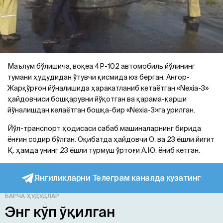
Маълум бўлишича, воқеа 4Р-102 автомобиль йўлининг
тумани ҳудудидан ўтувчи қисмида юз берган. Ангор-
Жарқўрғон йўналишида ҳаракатланиб кетаётган «Nexia-3»
ҳайдовчиси бошқарувни йўқотган ва қарама-қарши
йўналишдан келаётган бошқа-бир «Nexia-3»га урилган.
Йўл-транспорт ҳодисаси сабаб машиналарнинг бирида
ёнғин содир бўлган. Оқибатда ҳайдовчи О. ва 23 ёшли йигит
Қ. ҳамда унинг 23 ёшли турмуш ўртоғи А.Ю. ёниб кетган.
Янгиликларни Телеграм каналда кузатинг
БАРЧА ҲУДУДЛАР
Энг кўп ўқилган