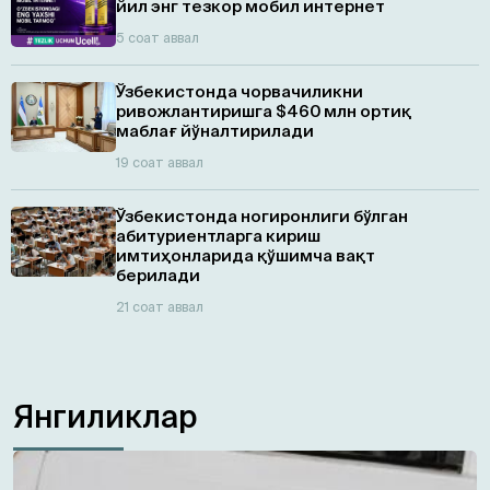
йил энг тезкор мобил интернет
5 соат аввал
Ўзбекистонда чорвачиликни
ривожлантиришга $460 млн ортиқ
маблағ йўналтирилади
19 соат аввал
Ўзбекистонда ногиронлиги бўлган
абитуриентларга кириш
имтиҳонларида қўшимча вақт
берилади
21 соат аввал
Янгиликлар