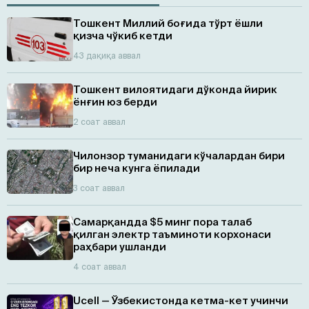
Тошкент Миллий боғида тўрт ёшли
қизча чўкиб кетди
43 дақиқа аввал
Тошкент вилоятидаги дўконда йирик
ёнғин юз берди
2 соат аввал
Чилонзор туманидаги кўчалардан бири
бир неча кунга ёпилади
3 соат аввал
Самарқандда $5 минг пора талаб
қилган электр таъминоти корхонаси
раҳбари ушланди
4 соат аввал
Ucell — Ўзбекистонда кетма-кет учинчи