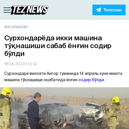
ЯНГИЛИКЛАР
Сурхондарёда икки машина
тўқнашиши сабаб ёнғин содир
бўлди
18.04.2022
| 12:14
Сурхондарё вилояти Ангор туманида 14 апрель куни иккита
машина тўқнашиши оқибатида ёнғин
содир бўлди
.