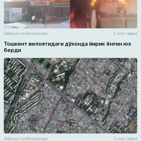
Ўзбекистон
Янгиликлар
2 соат аввал
Тошкент вилоятидаги дўконда йирик ёнғин юз
берди
Ўзбекистон
Янгиликлар
3 соат аввал