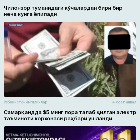
Чилонзор туманидаги кўчалардан бири бир
неча кунга ёпилади
Ўзбекистон
Янгиликлар
4 соат аввал
Самарқандда $5 минг пора талаб қилган электр
таъминоти корхонаси раҳбари ушланди