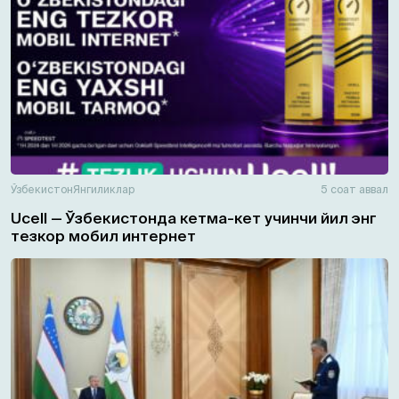
Ўзбекистон
Янгиликлар
5 соат аввал
Ucell — Ўзбекистонда кетма-кет учинчи йил энг
тезкор мобил интернет