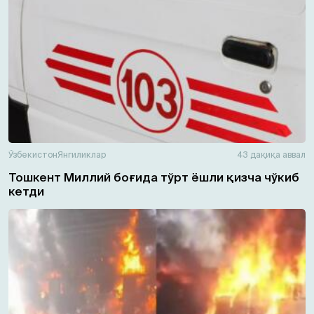
Ўзбекистон
Янгиликлар
43 дақиқа аввал
Тошкент Миллий боғида тўрт ёшли қизча чўкиб
кетди