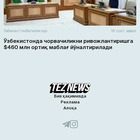
Ўзбекистон
Янгиликлар
19 соат аввал
Ўзбекистонда чорвачиликни ривожлантиришга
$460 млн ортиқ маблағ йўналтирилади
Биз ҳақимизда
Реклама
Алоқа