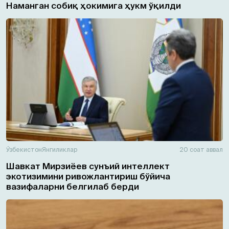
Наманган собиқ ҳокимига ҳукм ўқилди
Ўзбекистон
Янгиликлар
20 соат аввал
Шавкат Мирзиёев сунъий интеллект
экотизимини ривожлантириш бўйича
вазифаларни белгилаб берди