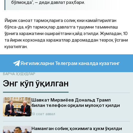
бўлмоқда”, — деди давлат раҳбари.
Йирик саноат тармоқларига солиқ юки камайтирилган
бўлса-да, кўп тармоқлар давлатга тушумни таъминлаш
ўрнига харажатини ошираётгани қайд этилди. Жумладан, 10
та йирик корхонада харажатлар даромаддан тезроқ ўсгани
кузатилган.
Янгиликларни Телеграм каналда кузатинг
БАРЧА ҲУДУДЛАР
Энг кўп ўқилган
Шавкат Мирзиёев Дональд Трамп
билан телефон орқали мулоқот қилди
19 соат аввал
Наманган собиқ ҳокимига ҳукм ўқилди