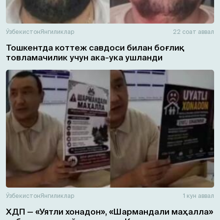
Ўзбекистон
Янгиликлар
22 соат аввал
Тошкентда коттеж савдоси билан боғлиқ
товламачилик учун ака-ука ушланди
Ўзбекистон
Янгиликлар
1 кун аввал
ХДП — «Уятли хонадон», «Шармандали маҳалла»