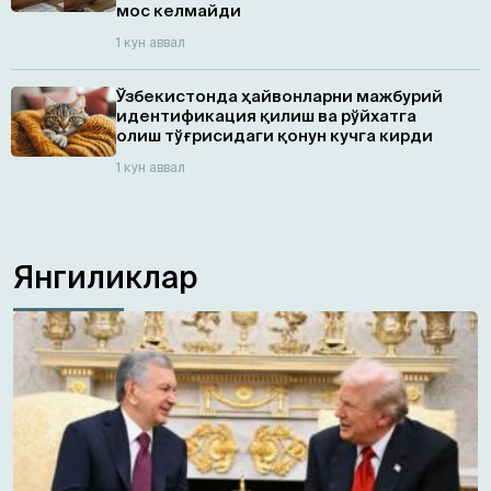
мос келмайди
1 кун аввал
Ўзбекистонда ҳайвонларни мажбурий
идентификация қилиш ва рўйхатга
олиш тўғрисидаги қонун кучга кирди
1 кун аввал
Янгиликлар