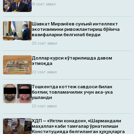
19 соат аввал
Шавкат Мирзиёев сунъий интеллект
экотизимини ривожлантириш бўйича
вазифаларни белгилаб берди
20 соат аввал
Доллар курси кўтарилишда давом
этмоқда
22 соат аввал
Тошкентда коттеж савдоси билан
боғлиқ товламачилик учун ака-ука
ушланди
22 соат аввал
ХДП — «Уятли хонадон», «Шармандали
маҳалла» каби тамғалар ўрнатилиши
Конституцияда белгиланган ҳуқуқларга