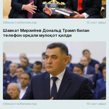
Ўзбекистон
Янгиликлар
19 соат аввал
Шавкат Мирзиёев Дональд Трамп билан
телефон орқали мулоқот қилди
Ўзбекистон
Янгиликлар
19 соат аввал