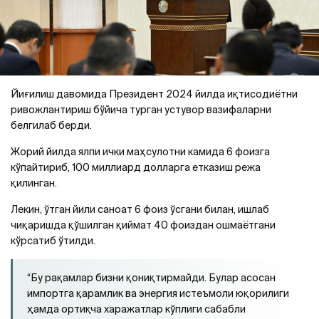
Йиғилиш давомида Президент 2024 йилда иқтисодиётни
ривожлантириш бўйича турган устувор вазифаларни
белгилаб берди.
Жорий йилда ялпи ички маҳсулотни камида 6 фоизга
кўпайтириб, 100 миллиард долларга етказиш режа
қилинган.
Лекин, ўтган йили саноат 6 фоиз ўсгани билан, ишлаб
чиқаришда қўшилган қиймат 40 фоиздан ошмаётгани
кўрсатиб ўтилди.
“Бу рақамлар бизни қониқтирмайди. Булар асосан
импортга қарамлик ва энергия истеъмоли юқорилиги
ҳамда ортиқча харажатлар кўплиги сабабли