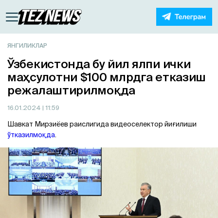
ЯНГИЛИКЛАР
Ўзбекистонда бу йил ялпи ички
маҳсулотни $100 млрдга етказиш
режалаштирилмоқда
16.01.2024
| 11:59
Шавкат Мирзиёев раислигида видеоселектор йиғилиши
ўтказилмоқда
.