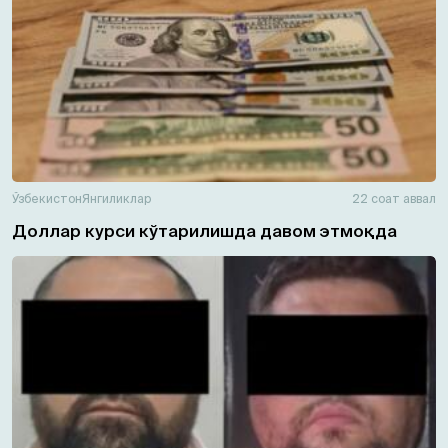
Ўзбекистон
Янгиликлар
22 соат аввал
Доллар курси кўтарилишда давом этмоқда