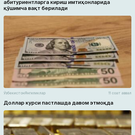
абитуриентларга кириш имтиҳонларида
қўшимча вақт берилади
Ўзбекистон
Янгиликлар
11 соат аввал
Доллар курси пастлашда давом этмоқда