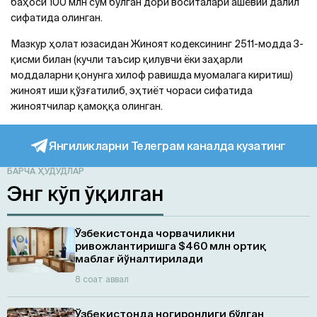
баҳоси 100 млн сўм бўлган дори воситалари ашёвий далил
сифатида олинган.
Мазкур ҳолат юзасидан Жиноят кодексининг 2511-модда 3-
қисми билан (кучли таъсир қилувчи ёки заҳарли
моддаларни қонунга хилоф равишда муомалага киритиш)
жиноят иши қўзғатилиб, эҳтиёт чораси сифатида
жиноятчилар қамоққа олинган.
Янгиликларни Телеграм каналда кузатинг
БАРЧА ҲУДУДЛАР
Энг кўп ўқилган
Ўзбекистонда чорвачиликни
ривожлантиришга $460 млн ортиқ
маблағ йўналтирилади
8 соат аввал
Ўзбекистонда ногиронлиги бўлган