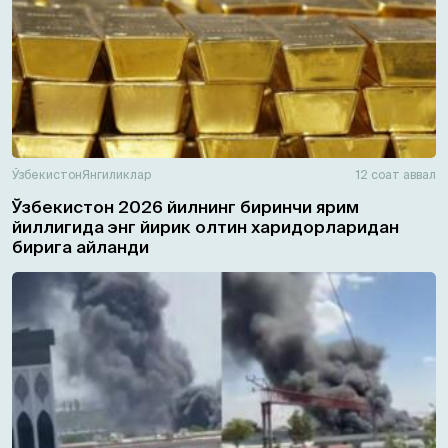
Ўзбекистон
Янгиликлар
12 соат аввал
Ўзбекистон 2026 йилнинг биринчи ярим
йиллигида энг йирик олтин харидорларидан
бирига айланди