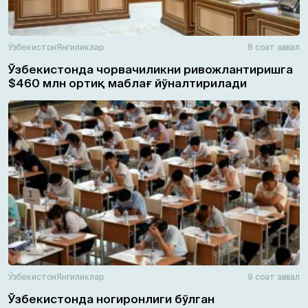
Ўзбекистон
Янгиликлар
8 соат аввал
Ўзбекистонда чорвачиликни ривожлантиришга
$460 млн ортиқ маблағ йўналтирилади
Ўзбекистон
Янгиликлар
9 соат аввал
Ўзбекистонда ногиронлиги бўлган