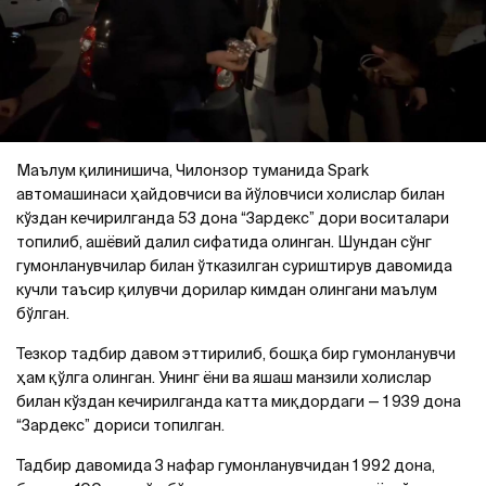
Маълум қилинишича, Чилонзор туманида Spark
автомашинаси ҳайдовчиси ва йўловчиси холислар билан
кўздан кечирилганда 53 дона “Зардекс” дори воситалари
топилиб, ашёвий далил сифатида олинган. Шундан сўнг
гумонланувчилар билан ўтказилган суриштирув давомида
кучли таъсир қилувчи дорилар кимдан олингани маълум
бўлган.
Тезкор тадбир давом эттирилиб, бошқа бир гумонланувчи
ҳам қўлга олинган. Унинг ёни ва яшаш манзили холислар
билан кўздан кечирилганда катта миқдордаги — 1 939 дона
“Зардекс” дориси топилган.
Тадбир давомида 3 нафар гумонланувчидан 1 992 дона,