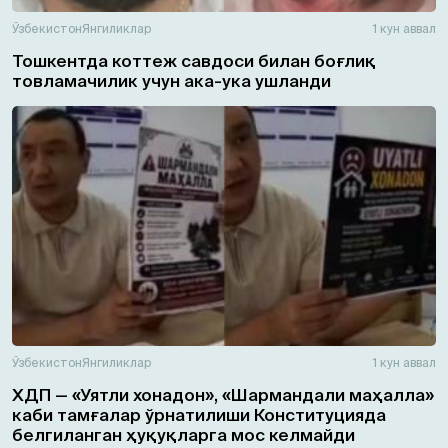
Ўзбекистон
Янгиликлар
1 кун аввал
Тошкентда коттеж савдоси билан боғлиқ
товламачилик учун ака-ука ушланди
Ўзбекистон
Янгиликлар
1 кун аввал
ХДП — «Уятли хонадон», «Шармандали маҳалла»
каби тамғалар ўрнатилиши Конституцияда
белгиланган ҳуқуқларга мос келмайди