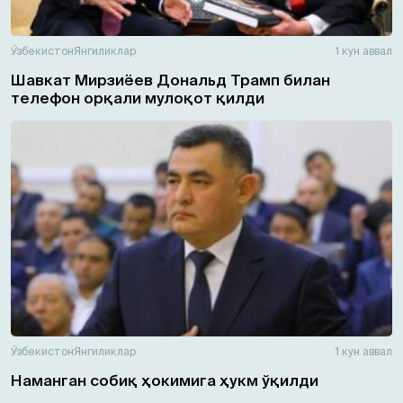
Ўзбекистон
Янгиликлар
1 кун аввал
Шавкат Мирзиёев Дональд Трамп билан
телефон орқали мулоқот қилди
Ўзбекистон
Янгиликлар
1 кун аввал
Наманган собиқ ҳокимига ҳукм ўқилди