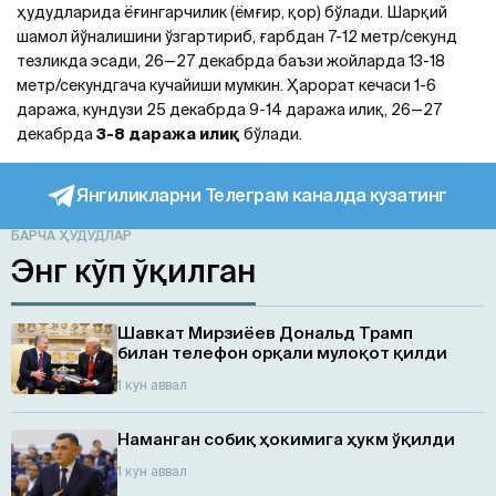
ҳудудларида ёғингарчилик (ёмғир, қор) бўлади. Шарқий
шамол йўналишини ўзгартириб, ғарбдан 7-12 метр/секунд
тезликда эсади, 26—27 декабрда баъзи жойларда 13-18
метр/секундгача кучайиши мумкин. Ҳарорат кечаси 1-6
даража, кундузи 25 декабрда 9-14 даража илиқ, 26—27
декабрда
3-8 даража илиқ
бўлади.
Янгиликларни Телеграм каналда кузатинг
БАРЧА ҲУДУДЛАР
Энг кўп ўқилган
Шавкат Мирзиёев Дональд Трамп
билан телефон орқали мулоқот қилди
1 кун аввал
Наманган собиқ ҳокимига ҳукм ўқилди
1 кун аввал