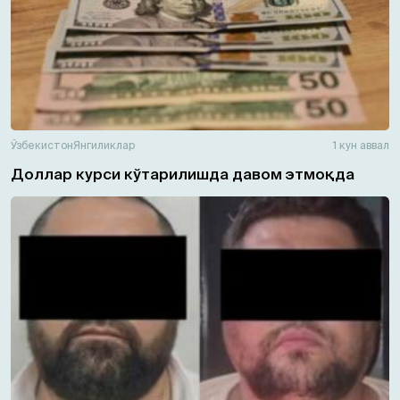
Ўзбекистон
Янгиликлар
1 кун аввал
Доллар курси кўтарилишда давом этмоқда