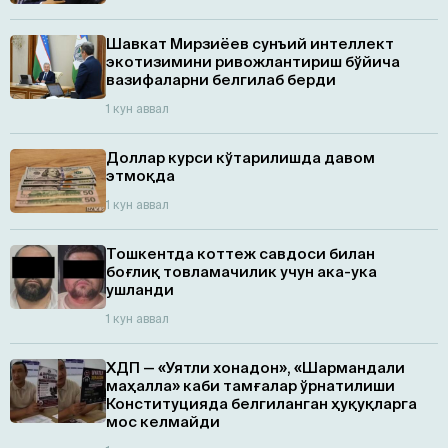
Шавкат Мирзиёев сунъий интеллект
экотизимини ривожлантириш бўйича
вазифаларни белгилаб берди
1 кун аввал
Доллар курси кўтарилишда давом
этмоқда
1 кун аввал
Тошкентда коттеж савдоси билан
боғлиқ товламачилик учун ака-ука
ушланди
1 кун аввал
ХДП — «Уятли хонадон», «Шармандали
маҳалла» каби тамғалар ўрнатилиши
Конституцияда белгиланган ҳуқуқларга
мос келмайди