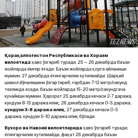
Қорақалпоғистон Республикаси ва Хоразм
вилоятида
ҳаво ўзгариб туради, 25 — 26 декабрда баъзи
жойларда ёмғир ёғади. Баъзи жойларда қорга айланиши
мумкин. 27 декабрда ёғингарчилик кутилмайди. Шарқий
шамол йўналишини ўзгартириб, ғарбдан 7-12 метр/секунд
тезликда эсади, баъзи жойларда 15-20 метр/секундгача
кучайиши мумкин. Ҳарорат 25 декабрда кечаси 2-7 даража,
кундузи 8-13 даража илиқ, 26 декабрда кечаси 0-5 даража,
кундузи 3-8 даража илиқ
, 27 декабрда кечаси 0-5
даража, кундузи 5-10 даража илиқ бўлади.
Бухоро ва Навоий вилоятларида
ҳаво ўзгариб туради,
ёғингарчилик кутилмайди, фақат 26 декабрда баъзи