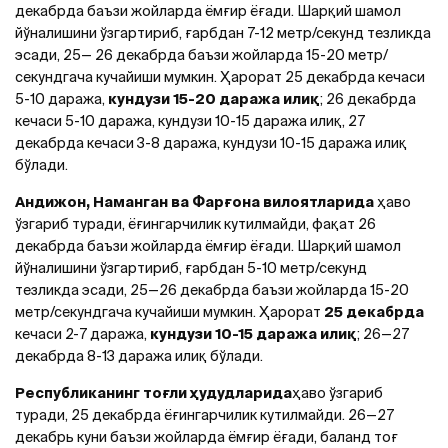
декабрда баъзи жойларда ёмғир ёғади. Шарқий шамол
йўналишини ўзгартириб, ғарбдан 7-12 метр/секунд тезликда
эсади, 25— 26 декабрда баъзи жойларда 15-20 метр/
секундгача кучайиши мумкин. Ҳарорат 25 декабрда кечаси
5-10 даража,
кундузи 15-20 даража илиқ
; 26 декабрда
кечаси 5-10 даража, кундузи 10-15 даража илиқ, 27
декабрда кечаси 3-8 даража, кундузи 10-15 даража илиқ
бўлади.
Андижон, Наманган ва Фарғона вилоятларида
ҳаво
ўзгариб туради, ёғингарчилик кутилмайди, фақат 26
декабрда баъзи жойларда ёмғир ёғади. Шарқий шамол
йўналишини ўзгартириб, ғарбдан 5-10 метр/секунд
тезликда эсади, 25—26 декабрда баъзи жойларда 15-20
метр/секундгача кучайиши мумкин. Ҳарорат
25 декабрда
кечаси 2-7 даража,
кундузи 10-15 даража илиқ
; 26—27
декабрда 8-13 даража илиқ бўлади.
Республиканинг тоғли ҳудудларида
ҳаво ўзгариб
туради, 25 декабрда ёғингарчилик кутилмайди. 26—27
декабрь куни баъзи жойларда ёмғир ёғади, баланд тоғ