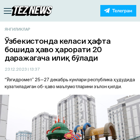
ЯНГИЛИКЛАР
Ўзбекистонда келаси ҳафта
бошида ҳаво ҳарорати 20
даражагача илиқ бўлади
23.12.2023
| 13:37
“Ўзгидромет” 25—27 декабрь кунлари республика ҳудудида
кузатиладиган об-ҳаво маълумотларини эълон қилди.