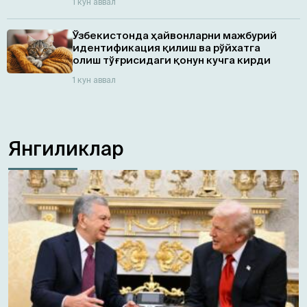
1 кун аввал
Ўзбекистонда ҳайвонларни мажбурий
идентификация қилиш ва рўйхатга
олиш тўғрисидаги қонун кучга кирди
1 кун аввал
Янгиликлар