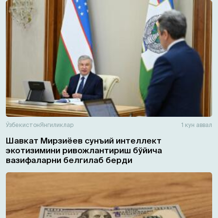
Ўзбекистон
Янгиликлар
1 кун аввал
Шавкат Мирзиёев сунъий интеллект
экотизимини ривожлантириш бўйича
вазифаларни белгилаб берди