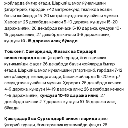
жойларда ёмғир ёғади. Шарқий шамол йўналишини
ўзгартириб, ғарбдан 7-12 метр/секунд тезликда эсади,
баъзи жойларда 15-20 метр/секундгача кучайиши мумкин.
Ҳарорат 25 декабрда кечаси 5-10 даража, кундузи 15-20
даража илиқ; 26 декабрда кечаси 5-10 даража, кундузи 10-
15 даража илиқ; 27 декабрда кечаси 3-8 даража илиқ,
кундузи
10-15 даража илиқ бўлади
.
Тошкент, Самарқанд, Жиззах ва Сирдарё
вилоятларида
ҳаво ўзгариб туради, ёғингарчилик
кутилмайди, фақат 26 декабрда баъзи жойларда ёмғир
ёғади. Шарқий шамол йўналишини ўзгартириб, ғарбдан 7-12
метр/секунд тезликда эсади, баъзи жойларда 15-20 метр/
секундгача кучайиши мумкин. Ҳарорат 25 декабрда кечаси
4-9 даража, кундузи 14-19 даража илиқ; 26 декабрда кечаси
4-9 даража илиқ,
кундузи 10-15 даража илиқ
, 27
декабрда кечаси 2-7 даража, кундузи 10-15 даража илиқ
бўлади.
Қашқадарё ва Сурхондарё вилоятларида
ҳаво
ўзгариб туради, ёғингарчилик кутилмайди, фақат 26