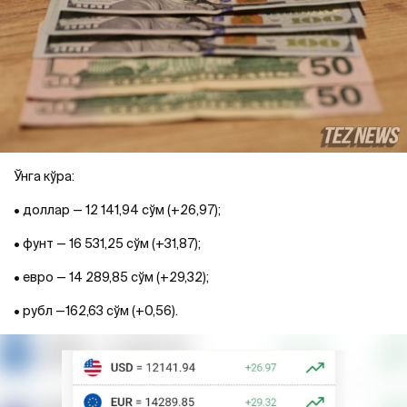
Ўнга кўра:
• доллар — 12 141,94 сўм (+26,97);
• фунт — 16 531,25 сўм (+31,87);
• евро — 14 289,85 сўм (+29,32);
• рубл —162,63 сўм (+0,56).