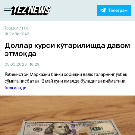
ЎЗБЕКИСТОН
ЯНГИЛИКЛАР
Доллар курси кўтарилишда давом
этмоқда
08.05.2026
| 16:29
Ўзбекистон Марказий банки хорижий валюталарнинг ўзбек
сўмига нисбатан 12 май куни амалда бўладиган қийматини
белгилади.