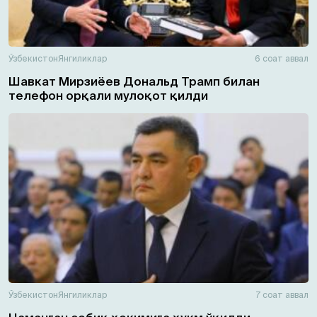
Ўзбекистон
Янгиликлар
6 соат аввал
Шавкат Мирзиёев Дональд Трамп билан
телефон орқали мулоқот қилди
Ўзбекистон
Янгиликлар
7 соат аввал