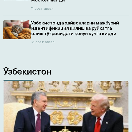
11 соат аввал
Ўзбекистонда ҳайвонларни мажбурий
идентификация қилиш ва рўйхатга
олиш тўғрисидаги қонун кучга кирди
13 соат аввал
Ўзбекистон