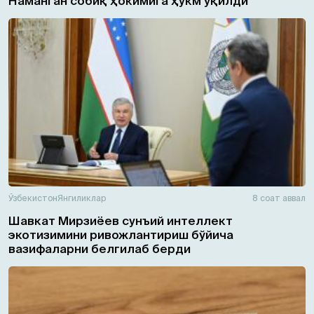
Наманган собиқ ҳокимига ҳукм ўқилди
Ўзбекистон
Янгиликлар
8 соат аввал
Шавкат Мирзиёев сунъий интеллект
экотизимини ривожлантириш бўйича
вазифаларни белгилаб берди