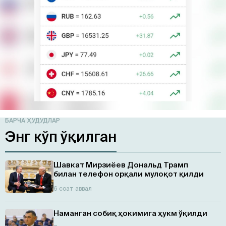
БАРЧА ҲУДУДЛАР
Энг кўп ўқилган
Шавкат Мирзиёев Дональд Трамп
билан телефон орқали мулоқот қилди
6 соат аввал
Наманган собиқ ҳокимига ҳукм ўқилди