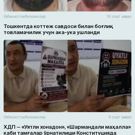
Ўзбекистон
Янгиликлар
10 соат аввал
Тошкентда коттеж савдоси билан боғлиқ
товламачилик учун ака-ука ушланди
Ўзбекистон
Янгиликлар
11 соат аввал
ХДП — «Уятли хонадон», «Шармандали маҳалла»
каби тамғалар ўрнатилиши Конституцияда