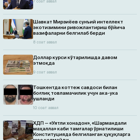
7 соат аввал
Шавкат Мирзиёев сунъий интеллект
экотизимини ривожлантириш бўйича
вазифаларни белгилаб берди
8 соат аввал
Доллар курси кўтарилишда давом
этмоқда
9 соат аввал
Тошкентда коттеж савдоси билан
боғлиқ товламачилик учун ака-ука
ушланди
10 соат аввал
ХДП — «Уятли хонадон», «Шармандали
маҳалла» каби тамғалар ўрнатилиши
Конституцияда белгиланган ҳуқуқларга
мос келмайди