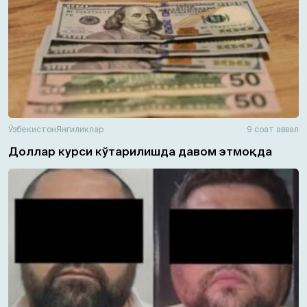
Ўзбекистон
Янгиликлар
9 соат аввал
Доллар курси кўтарилишда давом этмоқда