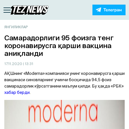
ЯНГИЛИКЛАР
Самарадорлиги 95 фоизга тенг
коронавирусга қарши вакцина
аниқланди
17.11.2020
| 13:31
АҚШнинг «Moderna» компанияси унинг коронавирусга қарши
вакцинаси синовларнинг учинчи босқичида 94,5 фоиз
самарадорлик кўрсатганини маълум қилди. Бу ҳақда «РБК»
хабар берди
.