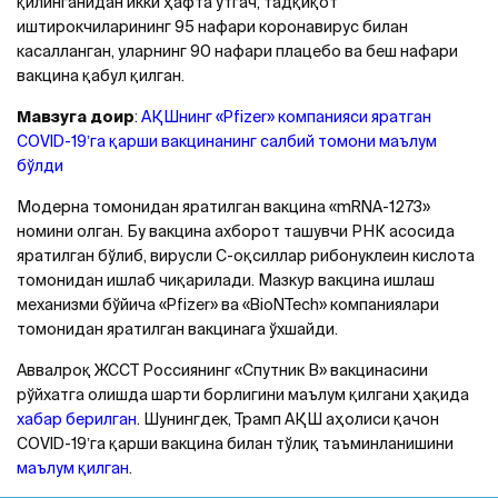
қилинганидан икки ҳафта ўтгач, тадқиқот
иштирокчиларининг 95 нафари коронавирус билан
касалланган, уларнинг 90 нафари плацебо ва беш нафари
вакцина қабул қилган.
Мавзуга доир
:
АҚШнинг «Pfizer» компанияси яратган
CОVID-19ʼга қарши вакцинанинг салбий томони маълум
бўлди
Модерна томонидан яратилган вакцина «mRNA-1273»
номини олган. Бу вакцина ахборот ташувчи РНК асосида
яратилган бўлиб, вирусли С-оқсиллар рибонуклеин кислота
томонидан ишлаб чиқарилади. Мазкур вакцина ишлаш
механизми бўйича «Pfizer» ва «BioNTech» компаниялари
томонидан яратилган вакцинага ўхшайди.
Аввалроқ ЖССТ Россиянинг «Спутник В» вакцинасини
рўйхатга олишда шарти борлигини маълум қилгани ҳақида
хабар берилган
. Шунингдек, Трамп АҚШ аҳолиси қачон
COVID-19ʼга қарши вакцина билан тўлиқ таъминланишини
маълум қилган
.