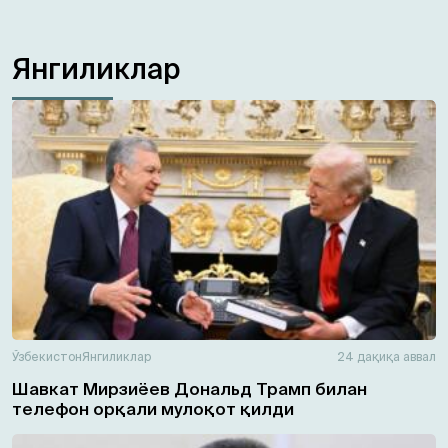
Янгиликлар
Ўзбекистон
Янгиликлар
24 дақиқа аввал
Шавкат Мирзиёев Дональд Трамп билан
телефон орқали мулоқот қилди