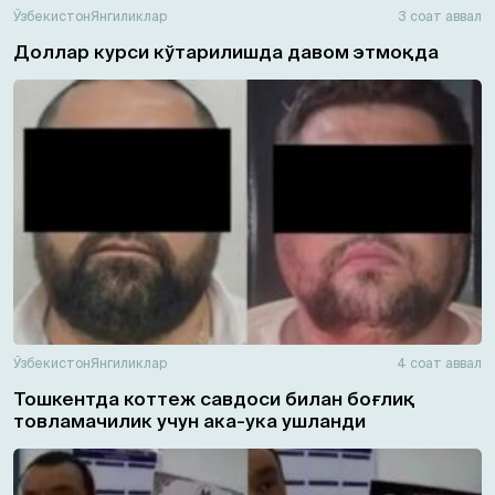
Ўзбекистон
Янгиликлар
3 соат аввал
Доллар курси кўтарилишда давом этмоқда
Ўзбекистон
Янгиликлар
4 соат аввал
Тошкентда коттеж савдоси билан боғлиқ
товламачилик учун ака-ука ушланди