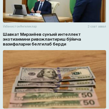
Ўзбекистон
Янгиликлар
2 соат аввал
Шавкат Мирзиёев сунъий интеллект
экотизимини ривожлантириш бўйича
вазифаларни белгилаб берди