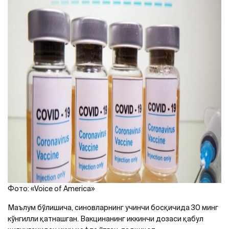
Фото: «Voice of America»
Маълум бўлишича, синовларнинг учинчи босқичида 30 минг
кўнгилли қатнашган. Вакцинанинг иккинчи дозаси қабул