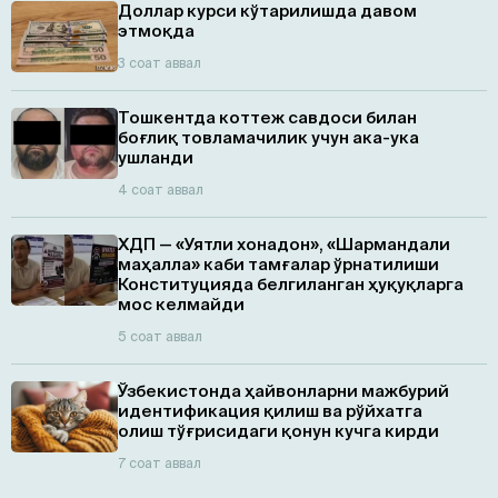
Доллар курси кўтарилишда давом
этмоқда
3 соат аввал
Тошкентда коттеж савдоси билан
боғлиқ товламачилик учун ака-ука
ушланди
4 соат аввал
ХДП — «Уятли хонадон», «Шармандали
маҳалла» каби тамғалар ўрнатилиши
Конституцияда белгиланган ҳуқуқларга
мос келмайди
5 соат аввал
Ўзбекистонда ҳайвонларни мажбурий
идентификация қилиш ва рўйхатга
олиш тўғрисидаги қонун кучга кирди
7 соат аввал