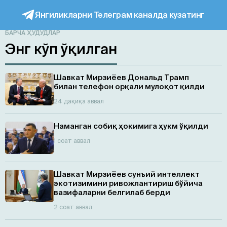
Янгиликларни Телеграм каналда кузатинг
БАРЧА ҲУДУДЛАР
Энг кўп ўқилган
Шавкат Мирзиёев Дональд Трамп
билан телефон орқали мулоқот қилди
24 дақиқа аввал
Наманган собиқ ҳокимига ҳукм ўқилди
1 соат аввал
Шавкат Мирзиёев сунъий интеллект
экотизимини ривожлантириш бўйича
вазифаларни белгилаб берди
2 соат аввал