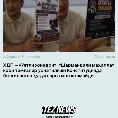
Ўзбекистон
Янгиликлар
5 соат аввал
ХДП — «Уятли хонадон», «Шармандали маҳалла»
каби тамғалар ўрнатилиши Конституцияда
белгиланган ҳуқуқларга мос келмайди
Биз ҳақимизда