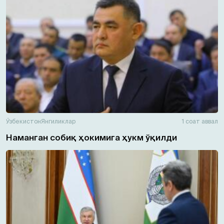
Ўзбекистон
Янгиликлар
1 соат аввал
Наманган собиқ ҳокимига ҳукм ўқилди