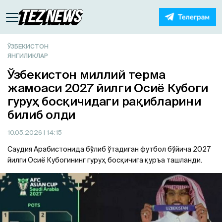
ЎЗБЕКИСТОН
ЯНГИЛИКЛАР
Ўзбекистон миллий терма
жамоаси 2027 йилги Осиё Кубоги
гуруҳ босқичидаги рақибларини
билиб олди
10.05.2026
| 14:15
Саудия Арабистонида бўлиб ўтадиган футбол бўйича 2027
йилги Осиё Кубогининг гуруҳ босқичига қуръа ташланди.