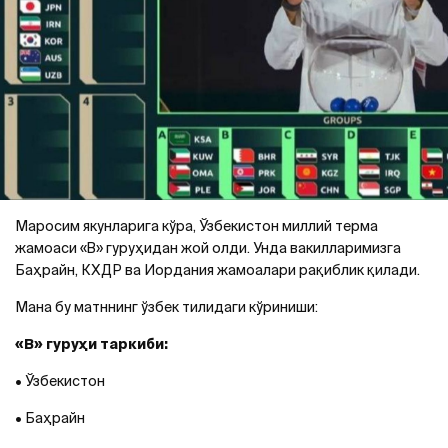
Маросим якунларига кўра, Ўзбекистон миллий терма
жамоаси «B» гуруҳидан жой олди. Унда вакилларимизга
Баҳрайн, КХДР ва Иордания жамоалари рақиблик қилади.
Мана бу матннинг ўзбек тилидаги кўриниши:
«B» гуруҳи таркиби:
• Ўзбекистон
• Баҳрайн