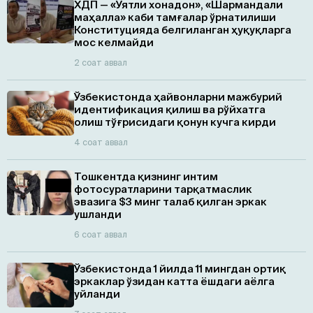
ХДП — «Уятли хонадон», «Шармандали
маҳалла» каби тамғалар ўрнатилиши
Конституцияда белгиланган ҳуқуқларга
мос келмайди
2 соат аввал
Ўзбекистонда ҳайвонларни мажбурий
идентификация қилиш ва рўйхатга
олиш тўғрисидаги қонун кучга кирди
4 соат аввал
Тошкентда қизнинг интим
фотосуратларини тарқатмаслик
эвазига $3 минг талаб қилган эркак
ушланди
6 соат аввал
Ўзбекистонда 1 йилда 11 мингдан ортиқ
эркаклар ўзидан катта ёшдаги аёлга
уйланди