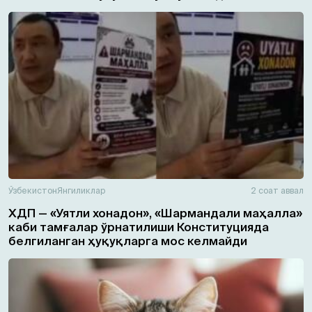
Ўзбекистон
Янгиликлар
2 соат аввал
ХДП — «Уятли хонадон», «Шармандали маҳалла»
каби тамғалар ўрнатилиши Конституцияда
белгиланган ҳуқуқларга мос келмайди