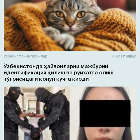
Ўзбекистон
Янгиликлар
4 соат аввал
Ўзбекистонда ҳайвонларни мажбурий
идентификация қилиш ва рўйхатга олиш
тўғрисидаги қонун кучга кирди