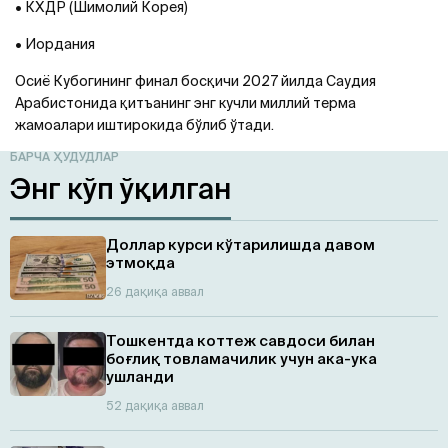
• КХДР (Шимолий Корея)
• Иордания
Осиё Кубогининг финал босқичи 2027 йилда Саудия
Арабистонида қитъанинг энг кучли миллий терма
жамоалари иштирокида бўлиб ўтади.
БАРЧА ҲУДУДЛАР
Энг кўп ўқилган
Доллар курси кўтарилишда давом
этмоқда
26 дақиқа аввал
Тошкентда коттеж савдоси билан
боғлиқ товламачилик учун ака-ука
ушланди
52 дақиқа аввал