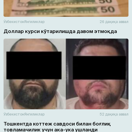
Ўзбекистон
Янгиликлар
26 дақиқа аввал
Доллар курси кўтарилишда давом этмоқда
Ўзбекистон
Янгиликлар
52 дақиқа аввал
Тошкентда коттеж савдоси билан боғлиқ
товламачилик учун ака-ука ушланди