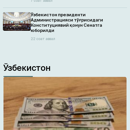
7 соат аввал
Ўзбекистон президенти
Администрацияси тўғрисидаги
Конституциявий қонун Сенатга
юборилди
22 соат аввал
Ўзбекистон