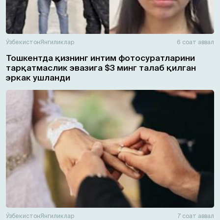
Ўзбекистон
Янгиликлар
6 соат аввал
Тошкентда қизнинг интим фотосуратларини
тарқатмаслик эвазига $3 минг талаб қилган
эркак ушланди
Ўзбекистон
Янгиликлар
7 соат аввал