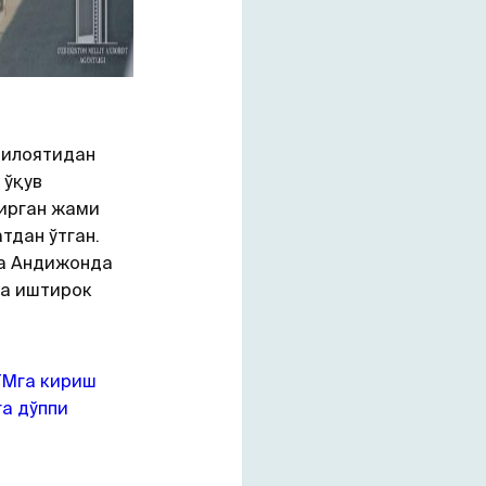
вилоятидан
 ўқув
ирган жами
тдан ўтган.
та Андижонда
да иштирок
ТМга кириш
а дўппи