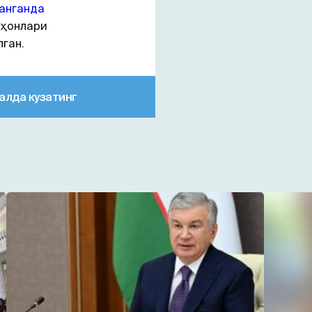
анганда
иҳонлари
ган.
алда кузатинг