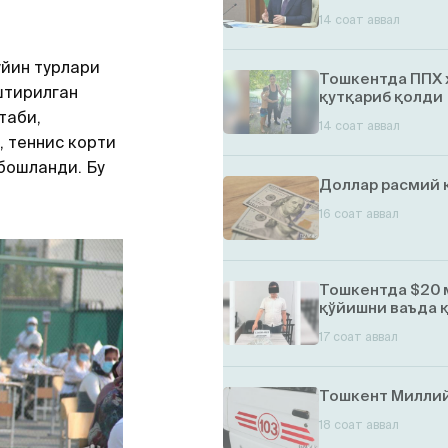
14 соат аввал
ўйин турлари
Тошкентда ППХ 
штирилган
қутқариб қолди
таби,
14 соат аввал
 теннис корти
бошланди. Бу
Доллар расмий 
16 соат аввал
Тошкентда $20 
қўйишни ваъда 
17 соат аввал
Тошкент Миллий
18 соат аввал