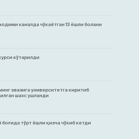
ходими каналда чўкаётган 13 ёшли болани
курси кўтарилди
минг эвазига университетга киритиб
қилган шахс ушланди
 боғида тўрт ёшли қизча чўкиб кетди