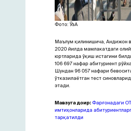
Фото: ЎзА
Маълум қилинишича, Андижон 
2020 йилда мамлакатдаги олий
юртларида ўқиш истагини билд
106 697 нафар абитуриент рўйха
Шундан 96 057 нафари бевоси
ўтказилаётган тест синовлари
этади.
Мавзуга доир:
Фарғонадаги О
имтиҳонларида абитуриентларг
тарқатилди