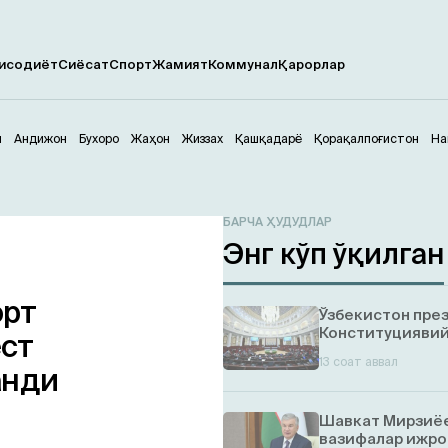
исодиёт
Сиёсат
Спорт
Жамият
Коммунал
Қарорлар
м
Андижон
Бухоро
Жаҳон
Жиззах
Қашқадарё
Қорақалпоғистон
На
БАРЧА ҲУДУДЛАР
Энг кўп ўқилган
орт
Ўзбекистон пре
Конституциявий
ст
13 соат аввал
анди
Шавкат Мирзиёе
вазифалар ижро