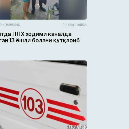
н
Янгиликлар
14 соат аввал
тда ППХ ходими каналда
ган 13 ёшли болани қутқариб