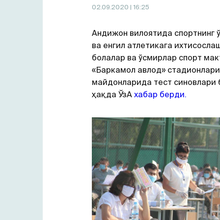
02.09.2020
| 16:25
Андижон вилоятида спортнинг 
ва енгил атлетикага ихтисосла
болалар ва ўсмирлар спорт мак
«Баркамол авлод» стадионлари,
майдонларида тест синовлари 
ҳақда ЎзА
хабар берди.