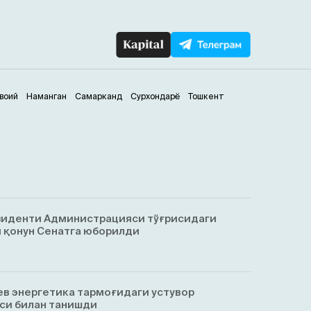
воий
Наманган
Самарканд
Сурхондарё
Тошкент
зиденти Администрацияси тўғрисидаги
 қонун Сенатга юборилди
в энергетика тармоғидаги устувор
си билан танишди