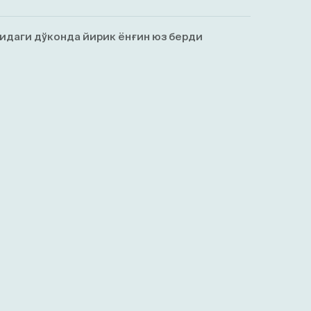
идаги дўконда йирик ёнғин юз берди