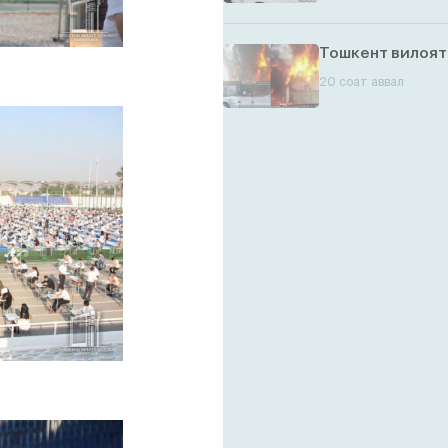
Тошкент вилоят
20 соат аввал