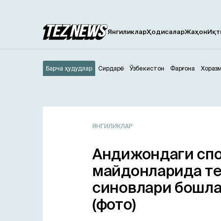
Янгиликлар
Ҳодисалар
Жаҳон
Иқт
Барча ҳудудлар
Сирдарё
Ўзбекистон
Фарғона
Хораз
ЯНГИЛИКЛАР
Андижондаги сп
майдонларида те
синовлари бошл
(фото)