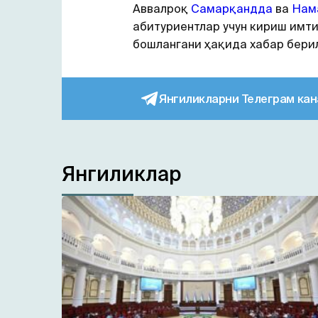
Аввалроқ
Самарқандда
ва
Нам
абитуриентлар учун кириш имт
бошлангани ҳақида хабар берил
Янгиликларни Телеграм кан
Янгиликлар