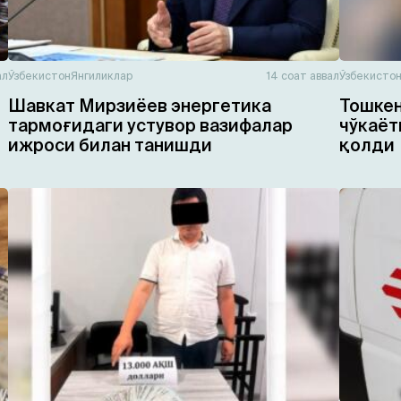
ал
Ўзбекистон
Янгиликлар
14 соат аввал
Ўзбекисто
Шавкат Мирзиёев энергетика
Тошкен
тармоғидаги устувор вазифалар
чўкаёт
ижроси билан танишди
қолди