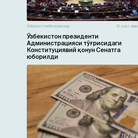
Ўзбекистон
Янгиликлар
13 соат авв
Ўзбекистон президенти
Администрацияси тўғрисидаги
Конституциявий қонун Сенатга
юборилди