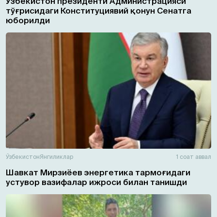
Ўзбекистон президенти Администрацияси
тўғрисидаги Конституциявий қонун Сенатга
юборилди
Ўзбекистон
Янгиликлар
1 соат аввал
Шавкат Мирзиёев энергетика тармоғидаги
устувор вазифалар ижроси билан танишди