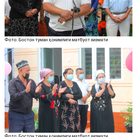
Фото: Бостон туман ҳокимлиги матбуот хизмати
Фото: Бостон туман ҳокимлиги матбуот хизмати