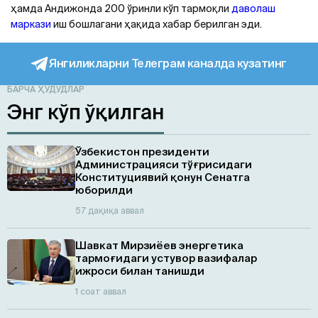
ҳамда Aндижонда 200 ўринли кўп тармоқли
даволаш
маркази
иш бошлагани ҳақида хабар берилган эди.
Янгиликларни Телеграм каналда кузатинг
БАРЧА ҲУДУДЛАР
Энг кўп ўқилган
Ўзбекистон президенти
Администрацияси тўғрисидаги
Конституциявий қонун Сенатга
юборилди
57 дақиқа аввал
Шавкат Мирзиёев энергетика
тармоғидаги устувор вазифалар
ижроси билан танишди
1 соат аввал