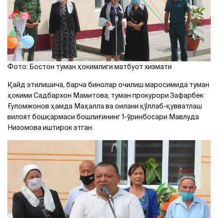
Фото: Бостон туман ҳокимлиги матбуот хизмати
Қайд этилишича, барча бинолар очилиш маросимида туман
ҳокими Садбархон Мамитова, туман прокурори Зафарбек
Ғуломжонов ҳамда Маҳалла ва оилани қўллаб-қувватлаш
вилоят бошқармаси бошлиғининг 1-ўринбосари Мавлуда
Низомова иштирок этган.