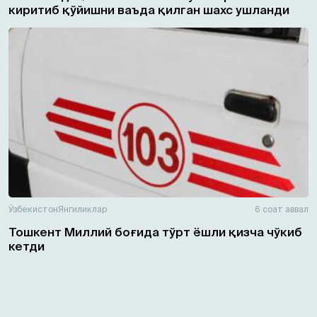
киритиб қўйишни ваъда қилган шахс ушланди
Ўзбекистон
Янгиликлар
6 соат аввал
Тошкент Миллий боғида тўрт ёшли қизча чўкиб
кетди