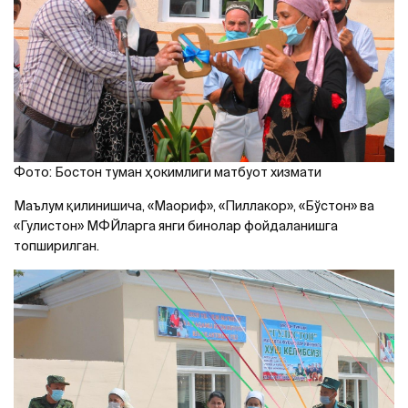
Фото: Бостон туман ҳокимлиги матбуот хизмати
Маълум қилинишича, «Маориф», «Пиллакор», «Бўстон» ва
«Гулистон» МФЙларга янги бинолар фойдаланишга
топширилган.