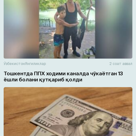
Ўзбекистон
Янгиликлар
2 соат аввал
Тошкентда ППХ ходими каналда чўкаётган 13
ёшли болани қутқариб қолди