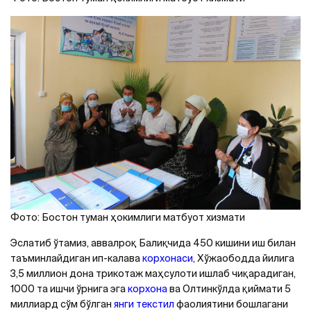
Фото: Бостон туман ҳокимлиги матбуот хизмати
Эслатиб ўтамиз, аввалроқ Балиқчида 450 кишини иш билан
таъминлайдиган ип-калава
корхонаси
, Хўжаободда йилига
3,5 миллион дона трикотаж маҳсулоти ишлаб чиқарадиган,
1000 та ишчи ўрнига эга
корхона
ва Олтинкўлда қиймати 5
миллиард сўм бўлган
янги текстил
фаолиятини бошлагани