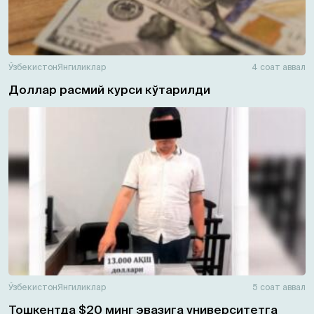
Ўзбекистон
Янгиликлар
4 соат аввал
Доллар расмий курси кўтарилди
Ўзбекистон
Янгиликлар
5 соат аввал
Тошкентда $20 минг эвазига университетга