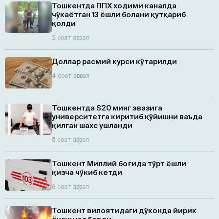
Тошкентда ППХ ходими каналда
чўкаётган 13 ёшли болани қутқариб
қолди
2 соат аввал
Доллар расмий курси кўтарилди
4 соат аввал
Тошкентда $20 минг эвазига
университетга киритиб қўйишни ваъда
қилган шахс ушланди
5 соат аввал
Тошкент Миллий боғида тўрт ёшли
қизча чўкиб кетди
6 соат аввал
Тошкент вилоятидаги дўконда йирик