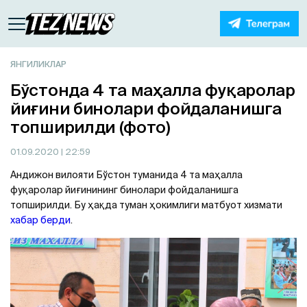
ЯНГИЛИКЛАР
Бўстонда 4 та маҳалла фуқаролар
йиғини бинолари фойдаланишга
топширилди (фото)
01.09.2020
| 22:59
Aндижон вилояти Бўстон туманида 4 та маҳалла
фуқаролар йиғинининг бинолари фойдаланишга
топширилди. Бу ҳақда туман ҳокимлиги матбуот хизмати
хабар берди
.