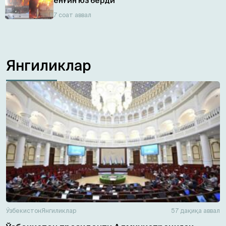
ёнғин юз берди
7 соат аввал
Янгиликлар
Ўзбекистон
Янгиликлар
57 дақиқа аввал