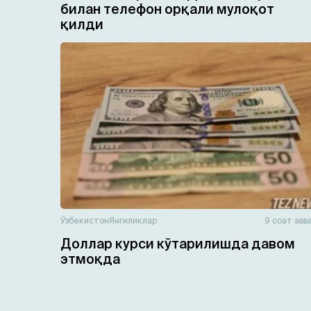
билан телефон орқали мулоқот
қилди
Ўзбекистон
Янгиликлар
9 соат авв
Доллар курси кўтарилишда давом
этмоқда