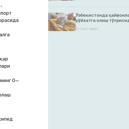
-
спорт
Ўзбекистонда ҳайвонл
орасида
рўйхатга олиш тўғрисид
13 соат аввал
алга
аҳар
лари
лнинг 0—
рлаш
сипед