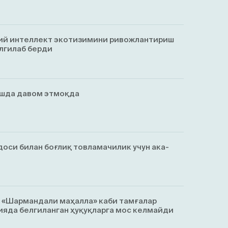
ий интеллект экотизимини ривожлантириш
лгилаб берди
ишда давом этмоқда
оси билан боғлиқ товламачилик учун ака-
, «Шармандали маҳалла» каби тамғалар
яда белгиланган ҳуқуқларга мос келмайди