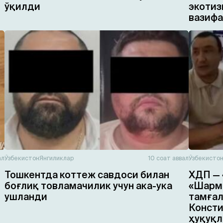
ўқилди
экотиз
вазифа
ал
Ўзбекистон
Янгиликлар
10 соат аввал
Ўзбекисто
Тошкентда коттеж савдоси билан
ХДП — 
боғлиқ товламачилик учун ака-ука
«Шарма
ушланди
тамғал
Консти
ҳуқуқл