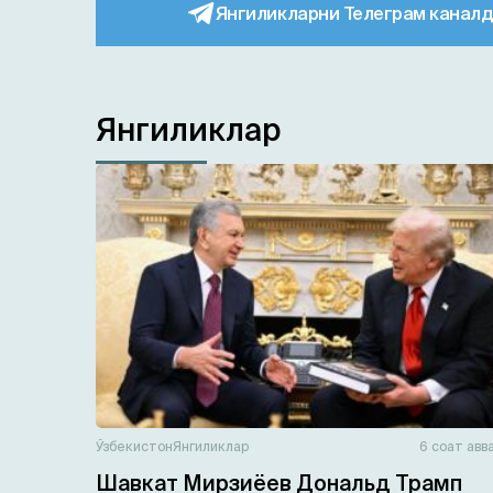
Янгиликларни Телеграм каналд
Янгиликлар
Ўзбекистон
Янгиликлар
6 соат авв
Шавкат Мирзиёев Дональд Трамп