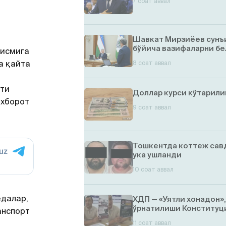
7 соат аввал
Шавкат Мирзиёев сунъ
бўйича вазифаларни бе
қисмига
а қайта
8 соат аввал
ати
Доллар курси кўтарил
ахборот
9 соат аввал
Тошкентда коттеж савд
ука ушланди
10 соат аввал
ёдалар,
ХДП — «Уятли хонадон»
ўрнатилиши Конституци
анспорт
11 соат аввал