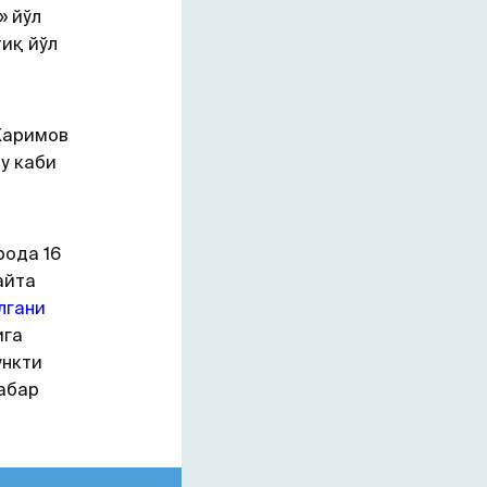
» йўл
иқ йўл
Каримов
у каби
рода 16
айта
лгани
ига
ункти
абар