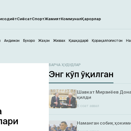
исодиёт
Сиёсат
Спорт
Жамият
Коммунал
Қарорлар
м
Андижон
Бухоро
Жаҳон
Жиззах
Қашқадарё
Қорақалпоғистон
На
БАРЧА ҲУДУДЛАР
Энг кўп ўқилган
Шавкат Мирзиёев Дона
қилди
6 соат аввал
а
лари
Наманган собиқ ҳокими