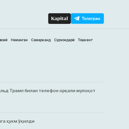
воий
Наманган
Самарканд
Сурхондарё
Тошкент
льд Трамп билан телефон орқали мулоқот
га ҳукм ўқилди