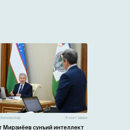
н
Янгиликлар
8 соат аввал
 Мирзиёев сунъий интеллект