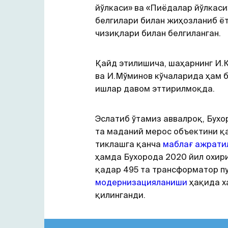
йўлкаси» ва «Пиёдалар йўлкаси
белгилари билан жиҳозланиб ёт
чизиқлари билан белгиланган.
Қайд этилишича, шаҳарнинг И.
ва И.Мўминов кўчаларида ҳам б
ишлар давом эттирилмоқда.
Эслатиб ўтамиз аввалроқ, Бухо
та маданий мерос объектини қ
тиклашга қанча
маблағ ажрати
ҳамда Бухорода 2020 йил охир
қадар 495 та трансформатор п
модернизацияланиши
ҳақида х
қилинганди.