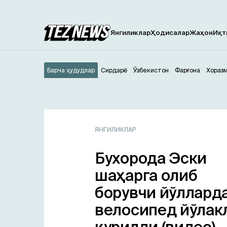
Янгиликлар
Ҳодисалар
Жаҳон
Иқт
Барча ҳудудлар
Сирдарё
Ўзбекистон
Фарғона
Хораз
ЯНГИЛИКЛАР
Бухорода Эски
шаҳарга олиб
борувчи йўллард
велосипед йўлак