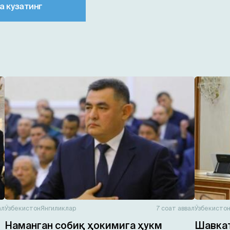
а кузатинг
ал
Ўзбекистон
Янгиликлар
7 соат аввал
Ўзбекисто
Наманган собиқ ҳокимига ҳукм
Шавкат