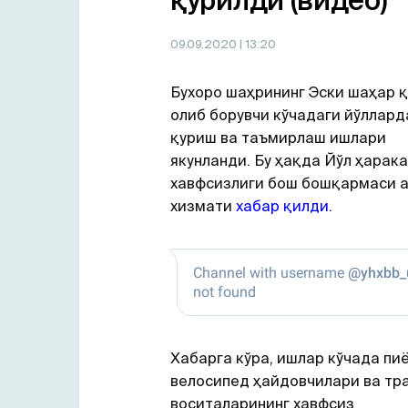
қурилди (видео)
09.09.2020
| 13:20
Бухоро шаҳрининг Эски шаҳар 
олиб борувчи кўчадаги йўллард
қуриш ва таъмирлаш ишлари
якунланди. Бу ҳақда Йўл ҳарак
хавфсизлиги бош бошқармаси 
хизмати
хабар қилди
.
Хабарга кўра, ишлар кўчада пи
велосипед ҳайдовчилари ва тр
воситаларининг хавфсиз