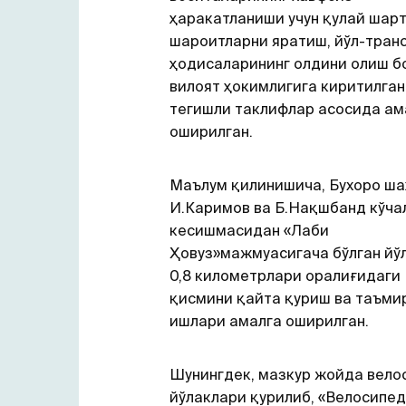
ҳаракатланиши учун қулай шарт
шароитларни яратиш, йўл-тран
ҳодисаларининг олдини олиш б
вилоят ҳокимлигига киритилган
тегишли таклифлар асосида ам
оширилган.
Маълум қилинишича, Бухоро ш
И.Каримов ва Б.Нақшбанд кўча
кесишмасидан «Лаби
Ҳовуз»мажмуасигача бўлган йў
0,8 километрлари оралиғидаги
қисмини қайта қуриш ва таъми
ишлари амалга оширилган.
Шунингдек, мазкур жойда вело
йўлаклари қурилиб, «Велосипед