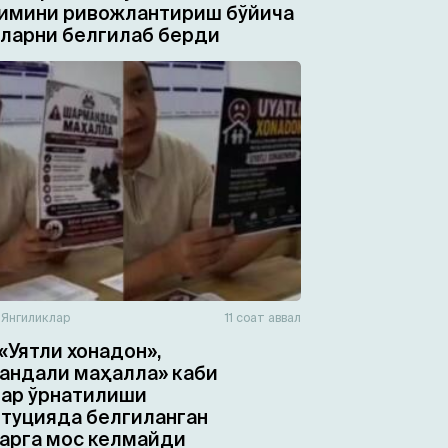
имини ривожлантириш бўйича
ларни белгилаб берди
н
Янгиликлар
11 соат аввал
«Уятли хонадон»,
ндали маҳалла» каби
ар ўрнатилиши
туцияда белгиланган
арга мос келмайди