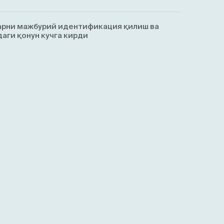
арни мажбурий идентификация қилиш ва
аги қонун кучга кирди