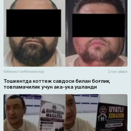
Ўзбекистон
Янгиликлар
2 кун аввал
Тошкентда коттеж савдоси билан боғлиқ
товламачилик учун ака-ука ушланди