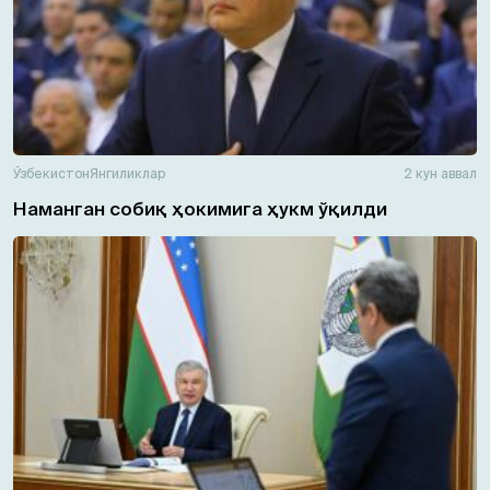
Ўзбекистон
Янгиликлар
2 кун аввал
Наманган собиқ ҳокимига ҳукм ўқилди