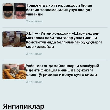
Тошкентда коттеж савдоси билан
боғлиқ товламачилик учун ака-ука
ушланди
2 кун аввал
ХДП — «Уятли хонадон», «Шармандали
маҳалла» каби тамғалар ўрнатилиши
Конституцияда белгиланган ҳуқуқларга
мос келмайди
2 кун аввал
Ўзбекистонда ҳайвонларни мажбурий
идентификация қилиш ва рўйхатга
олиш тўғрисидаги қонун кучга кирди
2 кун аввал
Янгиликлар