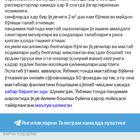
респираторлар камида ҳар 8 соатда ўзгартирилиши
лозимлиги;
синфларда ҳар бир ўқувчига 2 м² дан кам бўлмаган майдон
бўлиши талаб этилиши;
пандемия пайтида мактаб ошхоналари ўз ишини амалдаги
санитария меъёрлари ва қоидалари талабларига риоя
қилган ҳолда ташкил этиши;
юқумли касалликлар белгилари бўлган ўқувчилар ва мактаб
ходимлари ушбу белгилар аниқланган вақтдан бошлаб тез
ёрдам гуруҳи ёки ота-оналар (қонуний вакил) келгунига
қадар зудлик билан изоляция қилинишлари шартлиги.
Эслатиб ўтамиз, аввалроқ Ўзбекистонда мактаблар бўйича
ўтказилган онлайн сўровномада 50 фоиздан ортиқ ота-она
мактаблар фаолиятини бошлашни қўллаб чиққани ҳақида
хабар берилган эди
. Шунингдек, Ўзбекистонда пандемия
шароитида ўқув йилини бошлаш буйича қарор лойиҳаси
тайёрлангани
маълум қилинган
.
Янгиликларни Телеграм каналда кузатинг
БАРЧА ҲУДУДЛАР