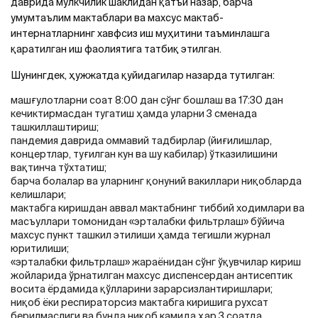
даврида мулкчилик шаклидан қатъи назар, барча
умумтаълим мактаблари ва махсус мактаб-
интернатларнинг хавфсиз иш муҳитини таъминлашга
қаратилган иш фаолиятига татбиқ этилган.
Шунингдек, ҳужжатда қуйидагилар назарда тутилган:
машғулотларни соат 8:00 дан сўнг бошлаш ва 17:30 дан
кечиктирмасдан тугатиш ҳамда уларни 3 сменада
ташкиллаштириш;
пандемия даврида оммавий тадбирлар (йиғилишлар,
концертлар, туғилган кун ва шу кабилар) ўтказилишини
вақтинча тўхтатиш;
барча болалар ва уларнинг қонуний вакиллари ниқобларда
келишлари;
мактабга киришдан аввал мактабнинг тиббий ходимлари ва
масъуллари томонидан «эрталабки фильтрлаш» бўйича
махсус пункт ташкил этилиши ҳамда тегишли журнал
юритилиши;
«эрталабки фильтрлаш» жараёнидан сўнг ўқувчилар кириш
жойларида ўрнатилган махсус диспенсердан антисептик
восита ёрдамида қўлларини зарарсизлантиришлари;
ниқоб ёки респираторсиз мактабга киришига рухсат
берилмаслиги ва бунда ниқоб камида ҳар 3 соатда,