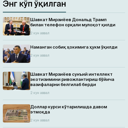
Энг кўп ўқилган
Шавкат Мирзиёев Дональд Трамп
билан телефон орқали мулоқот қилди
2 кун аввал
Наманган собиқ ҳокимига ҳукм ўқилди
2 кун аввал
Шавкат Мирзиёев сунъий интеллект
экотизимини ривожлантириш бўйича
вазифаларни белгилаб берди
2 кун аввал
Доллар курси кўтарилишда давом
этмоқда
2 кун аввал