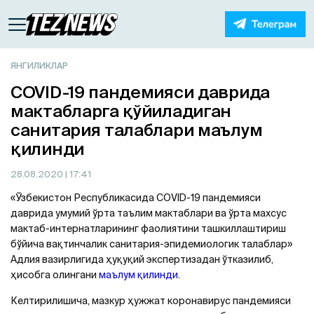
ЯНГИЛИКЛАР
COVID-19 пандемияси даврида
мактабларга қўйиладиган
санитария талаблари маълум
қилинди
28.08.2020
| 17:41
«Ўзбекистон Республикасида COVID-19 пандемияси
даврида умумий ўрта таълим мактаблари ва ўрта махсус
мактаб-интернатларининг фаолиятини ташкиллаштириш
бўйича вақтинчалик санитария-эпидемиологик талаблар»
Aдлия вазирлигида ҳуқуқий экспертизадан ўтказилиб,
ҳисобга олингани
маълум қилинди
.
Келтирилишича, мазкур ҳужжат коронавирус пандемияси