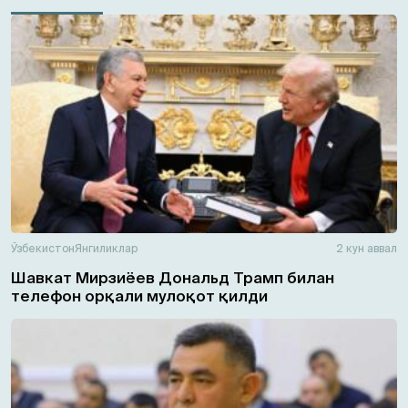
Ўзбекистон
Янгиликлар
2 кун аввал
Шавкат Мирзиёев Дональд Трамп билан
телефон орқали мулоқот қилди