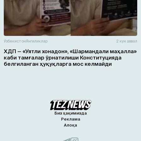
Ўзбекистон
Янгиликлар
2 кун аввал
ХДП — «Уятли хонадон», «Шармандали маҳалла»
каби тамғалар ўрнатилиши Конституцияда
белгиланган ҳуқуқларга мос келмайди
Биз ҳақимизда
Реклама
Алоқа