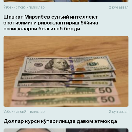
Ўзбекистон
Янгиликлар
2 кун аввал
Шавкат Мирзиёев сунъий интеллект
экотизимини ривожлантириш бўйича
вазифаларни белгилаб берди
Ўзбекистон
Янгиликлар
2 кун аввал
Доллар курси кўтарилишда давом этмоқда