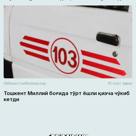
Ўзбекистон
Янгиликлар
10 соат аввал
Тошкент Миллий боғида тўрт ёшли қизча чўкиб
кетди