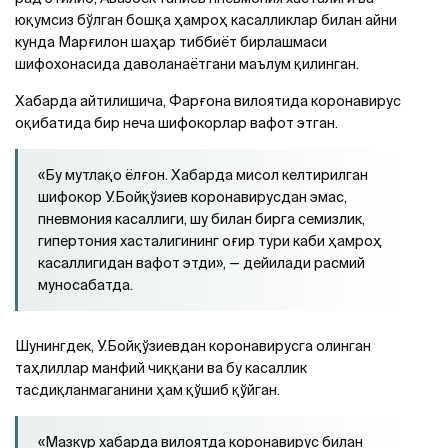
юқумсиз бўлган бошқа ҳамроҳ касалликлар билан айни
кунда Марғилон шаҳар тиббиёт бирлашмаси
шифохонасида даволанаётгани маълум қилинган.
Хабарда айтилишича, Фарғона вилоятида коронавирус
оқибатида бир неча шифокорлар вафот этган.
«Бу мутлақо ёлғон. Хабарда мисол келтирилган
шифокор У.Бойқўзиев коронавирусдан эмас,
пневмония касаллиги, шу билан бирга семизлик,
гипертония хасталигининг оғир тури каби ҳамроҳ
касаллигидан вафот этди», — дейилади расмий
муносабатда.
Шунингдек, У.Бойқўзиевдан коронавирусга олинган
таҳлиллар манфий чиққани ва бу касаллик
тасдиқланмаганини ҳам қўшиб қўйган.
«Мазкур хабарда вилоятда коронавирус билан