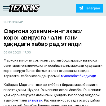
ЯНГИЛИКЛАР
Фарғона ҳокимининг акаси
коронавирусга чалингани
ҳақидаги хабар рад этилди
08.09.2020
| 17:30
Фарғона вилояти соғлиқни сақлаш бошқармаси ва вилоят
санитария-эпидемиологик осойишталик маркази ҳудуддаги
коронавирус билан боғлиқ ҳолат оғир экани ҳақида
тарқалган хабар юзасидан расмий
муносабат билдирди
.
Хабарда Марғилон шаҳар тиббиёт бирлашмаси бошлиғи,
вилоят ҳоким Шуҳрат Ғаниевнинг акаси Авазбек Ғаниевнинг
ҳам коронавирусга чалингани, қондаги кислород миқдори
тушиб кетгани
айтилган
. Расмий муносабатда эса бу ҳабар
рад этилиб, Авазбек Ғаниев пневмония хасталиги ва