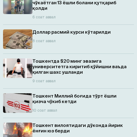
чўкаётган 13 ёшли болани қутқариб
қолди
6 соат аввал
Доллар расмий курси кўтарилди
8 соат аввал
Тошкентда $20 минг эвазига
университетга киритиб қўйишни ваъда
қилган шахс ушланди
9 соат аввал
Тошкент Миллий боғида тўрт ёшли
қизча чўкиб кетди
10 соат аввал
Тошкент вилоятидаги дўконда йирик
ёнғин юз берди