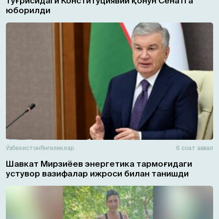
тўғрисидаги Конституциявий қонун Сенатга
юборилди
Ўзбекистон
Янгиликлар
6 соат аввал
Шавкат Мирзиёев энергетика тармоғидаги
устувор вазифалар ижроси билан танишди