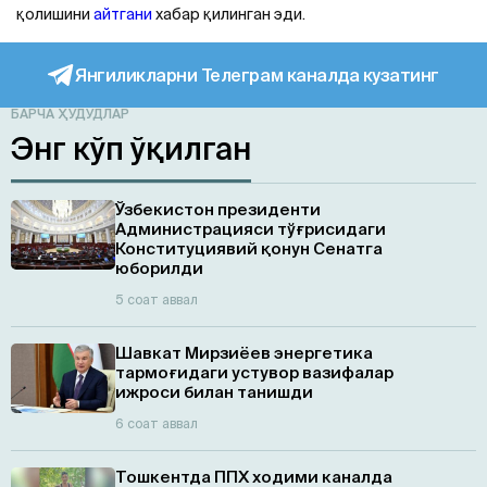
қолишини
айтгани
хабар қилинган эди.
Янгиликларни Телеграм каналда кузатинг
БАРЧА ҲУДУДЛАР
Энг кўп ўқилган
Ўзбекистон президенти
Администрацияси тўғрисидаги
Конституциявий қонун Сенатга
юборилди
5 соат аввал
Шавкат Мирзиёев энергетика
тармоғидаги устувор вазифалар
ижроси билан танишди
6 соат аввал
Тошкентда ППХ ходими каналда