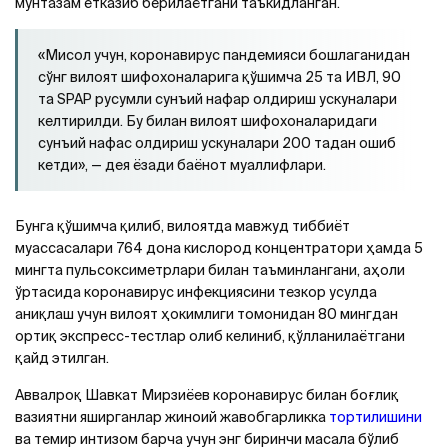
мунтазам етказиб берилаётгани таъкидланган.
«Мисол учун, коронавирус пандемияси бошлаганидан
сўнг вилоят шифохоналарига қўшимча 25 та ИВЛ, 90
та SPAP русумли сунъий нафар олдириш ускуналари
келтирилди. Бу билан вилоят шифохоналаридаги
сунъий нафас олдириш ускуналари 200 тадан ошиб
кетди», — дея ёзади баёнот муаллифлари.
Бунга қўшимча қилиб, вилоятда мавжуд тиббиёт
муассасалари 764 дона кислород концентратори ҳамда 5
мингта пульсоксиметрлари билан таъминлангани, аҳоли
ўртасида коронавирус инфекциясини тезкор усулда
аниқлаш учун вилоят ҳокимлиги томонидан 80 мингдан
ортиқ экспресс-тестлар олиб келиниб, қўлланилаётгани
қайд этилган.
Аввалроқ Шавкат Мирзиёев коронавирус билан боғлиқ
вазиятни яширганлар жиноий жавобгарликка
тортилишини
ва темир интизом барча учун энг биринчи масала бўлиб