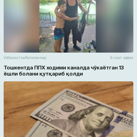
Ўзбекистон
Янгиликлар
6 соат аввал
Тошкентда ППХ ходими каналда чўкаётган 13
ёшли болани қутқариб қолди