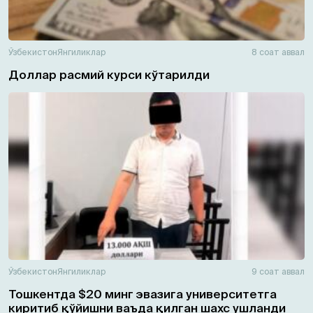
Ўзбекистон
Янгиликлар
8 соат аввал
Доллар расмий курси кўтарилди
Ўзбекистон
Янгиликлар
9 соат аввал
Тошкентда $20 минг эвазига университетга
киритиб қўйишни ваъда қилган шахс ушланди