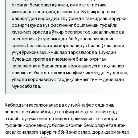
оғриган беморлар кўплиги, аммо статистика
яширилаётгани ҳақида ёзилади. Бу фикрлар ҳам
ҳақиқатдан йироқдир. Шу ўринда таъкидлаш зарурки,
ҳозирги кунда куз фаслининг бошланиши туфайли
халқимиз орасида ўткир респиратор касалликлар ва
пневмония кўп учрамоқда. Ушбу касалликларнинг
клиник белгилари ҳам коронавирус билан ўхшашлиги
учун ўринсиз миш-мишлар тарқалмоқда. Шундай
бўлса-да, грипп ва пневмония билан оғриган
касалларнинг барчасидан коронавирусга таҳлиллар
олиняпти. Уларда таҳлил манфий чиқмоқда. Бу дегани,
уларда коронавирус тасдиқланмаяпти», — дейилади
муносабатда.
Хабардаги касалхоналарда сунъий нафас олдириш
аппарати етишмайди, деган фикрлар ҳам кескин рад
этилиб, ҳукуматнинг ва вилоят ҳокимининг эътибори
туфайли коронавирус билан оғриган беморлар ётадиган
касалхоналарга зарур тиббий жиҳозлар, дори-дармонлар