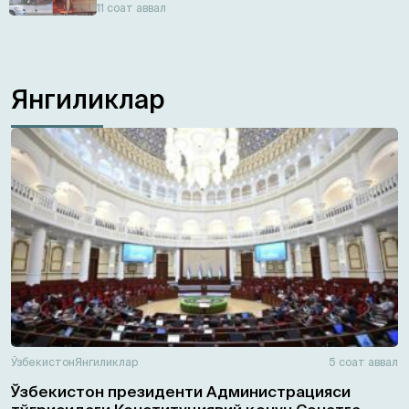
11 соат аввал
Янгиликлар
Ўзбекистон
Янгиликлар
5 соат аввал
Ўзбекистон президенти Администрацияси