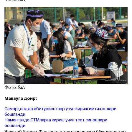
Фото: ЎзA
Мавзуга доир:
Самарқандда абитуриентлар учун кириш имтиҳонлари
бошланди
Наманганда ОТМларга кириш учун тест синовлари
бошланди
Эслатиб ўтамиз, Фарғонада тест синовлари бўладиган ҳар