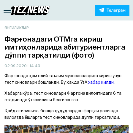
ЯНГИЛИКЛАР
Фарғонадаги ОТМга кириш
имтиҳонларида абитуриентларга
дўппи тарқатилди (фото)
02.09.2020
| 14:43
Фарғонада ҳам олий таълим муассасаларига кириш учун
тест синовлари бошланди. Бу ҳақда ЎзA
хабар қилди
.
Хабарга кўра, тест синовлари Фарғона вилоятидаги 6 та
стадионда ўтказилиши белгиланган.
Қайд этилишича, бошқа ҳудудлардан фарқли равишда
вилоятда ёшларга тест синовларида дўппи тарқатилди.