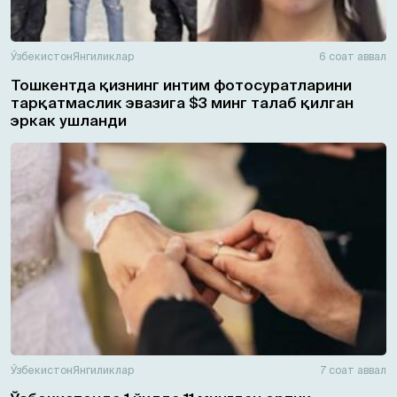
Ўзбекистон
Янгиликлар
6 соат аввал
Тошкентда қизнинг интим фотосуратларини
тарқатмаслик эвазига $3 минг талаб қилган
эркак ушланди
Ўзбекистон
Янгиликлар
7 соат аввал