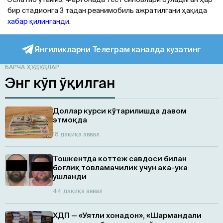
бир стадионга 3 тадан реанимобиль ажратилгани ҳақида
хабар қилинганди
.
Янгиликларни Телеграм каналда кузатинг
БАРЧА ҲУДУДЛАР
Энг кўп ўқилган
Доллар курси кўтарилишда давом
этмоқда
18 дақиқа аввал
Тошкентда коттеж савдоси билан
боғлиқ товламачилик учун ака-ука
ушланди
44 дақиқа аввал
ХДП — «Уятли хонадон», «Шармандали