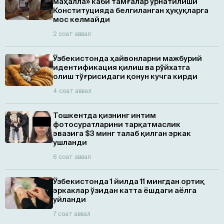
маҳалла» каби тамғалар ўрнатилиши
Конституцияда белгиланган ҳуқуқларга
мос келмайди
2 соат аввал
Ўзбекистонда ҳайвонларни мажбурий
идентификация қилиш ва рўйхатга
олиш тўғрисидаги қонун кучга кирди
4 соат аввал
Тошкентда қизнинг интим
фотосуратларини тарқатмаслик
эвазига $3 минг талаб қилган эркак
ушланди
6 соат аввал
Ўзбекистонда 1 йилда 11 мингдан ортиқ
эркаклар ўзидан катта ёшдаги аёлга
уйланди
7 соат аввал