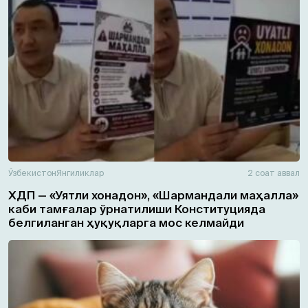
Ўзбекистон
Янгиликлар
2 соат аввал
ХДП — «Уятли хонадон», «Шармандали маҳалла»
каби тамғалар ўрнатилиши Конституцияда
белгиланган ҳуқуқларга мос келмайди