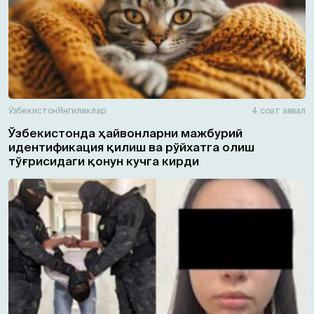
Ўзбекистон
Янгиликлар
4 соат аввал
Ўзбекистонда ҳайвонларни мажбурий
идентификация қилиш ва рўйхатга олиш
тўғрисидаги қонун кучга кирди