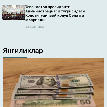
Ўзбекистон президенти
Администрацияси тўғрисидаги
Конституциявий қонун Сенатга
юборилди
22 соат аввал
Янгиликлар