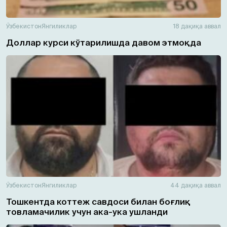
Ўзбекистон
Янгиликлар
18 дақиқа аввал
Доллар курси кўтарилишда давом этмоқда
Ўзбекистон
Янгиликлар
44 дақиқа аввал
Тошкентда коттеж савдоси билан боғлиқ
товламачилик учун ака-ука ушланди