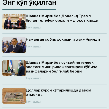
Энг кўп ўқилган
Шавкат Мирзиёев Дональд Трамп
билан телефон орқали мулоқот қилди
1 кун аввал
Наманган собиқ ҳокимига ҳукм ўқилди
1 кун аввал
Шавкат Мирзиёев сунъий интеллект
экотизимини ривожлантириш бўйича
вазифаларни белгилаб берди
1 кун аввал
Доллар курси кўтарилишда давом
этмоқда
1 кун аввал