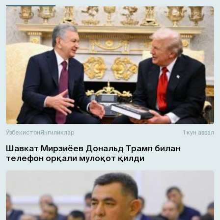
Ўзбекистон
Янгиликлар
1 кун аввал
Шавкат Мирзиёев Дональд Трамп билан
телефон орқали мулоқот қилди