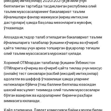
(ижодий) имтиҳонлар) 2020/2021 ўқув йили учун
белгиланган тартибда тасдиқланган республика олий
таълим муассасаларининг бакалавриат таълим
йўналишлари фанлар мажмуаси (кириш имтиҳони
дастурлари) ҳамда баҳолаш мезонларига мувофиқ
ўтказилади.
Алоҳида иқтидор талаб этиладиган бакалавриат таълим
йўналишларига талабалар ўқишини кўчириш ва кўчириб
қайта тиклаш учун ариза топширган фуқаролар тегишли
олий таълим муассасасига мурожаат қилади.
Хорижий ОТМлардан талабалар ўқишини Ўзбекистон
ОТМларига кўчириш ва кўчириб қайта тиклаш учун махсус
(онлайн) тест синовлари (касбий (ижодий) имтиҳонлар)
адолатли ва шаффоф ўтказилиши ҳамда уларнинг
натижалари бўйича ўтиш баллини белгилаш юзасидан
шахсий масъулият тизимида олий таълим муассасалари
бўлган вазирлик ва идораларнинг биринчи раҳбари
зиммасига юкланади.
Қайд этилишича, Давлат комиссияси баёни қарори билан