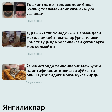
Тошкентда коттеж савдоси билан
боғлиқ товламачилик учун ака-ука
ушланди
1 кун аввал
ХДП — «Уятли хонадон», «Шармандали
маҳалла» каби тамғалар ўрнатилиши
Конституцияда белгиланган ҳуқуқларга
мос келмайди
1 кун аввал
Ўзбекистонда ҳайвонларни мажбурий
идентификация қилиш ва рўйхатга
олиш тўғрисидаги қонун кучга кирди
1 кун аввал
Янгиликлар