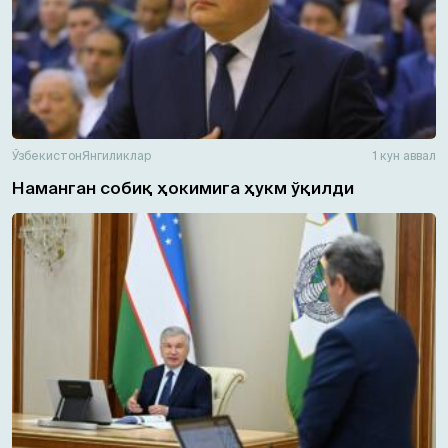
Ўзбекистон
Янгиликлар
1 кун аввал
Наманган собиқ ҳокимига ҳукм ўқилди