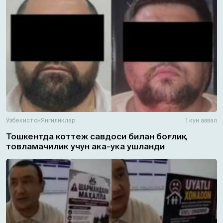
Ўзбекистон
Янгиликлар
1 кун аввал
Тошкентда коттеж савдоси билан боғлиқ
товламачилик учун ака-ука ушланди