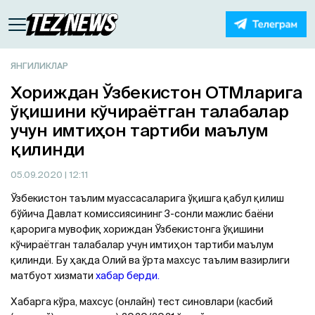
ЯНГИЛИКЛАР
Хориждан Ўзбекистон ОТМларига
ўқишини кўчираётган талабалар
учун имтиҳон тартиби маълум
қилинди
05.09.2020
| 12:11
Ўзбекистон таълим муассасаларига ўқишга қабул қилиш
бўйича Давлат комиссиясининг 3-сонли мажлис баёни
қарорига мувофиқ хориждан Ўзбекистонга ўқишини
кўчираётган талабалар учун имтиҳон тартиби маълум
қилинди. Бу ҳақда Олий ва ўрта махсус таълим вазирлиги
матбуот хизмати
хабар берди.
Хабарга кўра, махсус (онлайн) тест синовлари (касбий