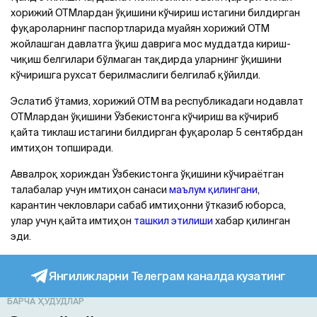
хорижий ОТМлардан ўқишини кўчириш истагини билдирган
фуқароларнинг паспортларида муайян хорижий ОТМ
жойлашган давлатга ўқиш даврига мос муддатда кириш-
чиқиш белгилари бўлмаган тақдирда уларнинг ўқишини
кўчиришга рухсат берилмаслиги белгилаб қўйилди.
Эслатиб ўтамиз, хорижий ОТМ ва республикадаги нодавлат
ОТМлардан ўқишини Ўзбекистонга кўчириш ва кўчириб
қайта тиклаш истагини билдирган фуқаролар 5 сентябрдан
имтиҳон топширади.
Аввалроқ хориждан Ўзбекистонга ўқишини кўчираётган
талабалар учун имтиҳон санаси
маълум қилингани
,
карантин чекловлари сабаб имтиҳонни ўтказиб юборса,
улар учун қайта имтиҳон
ташкил этилиши
хабар қилинган
эди.
Янгиликларни Телеграм каналда кузатинг
БАРЧА ҲУДУДЛАР