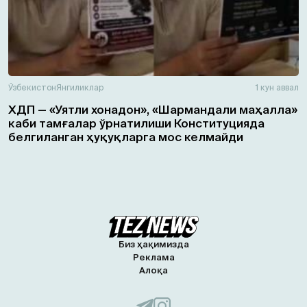
Ўзбекистон
Янгиликлар
1 кун аввал
ХДП — «Уятли хонадон», «Шармандали маҳалла»
каби тамғалар ўрнатилиши Конституцияда
белгиланган ҳуқуқларга мос келмайди
Биз ҳақимизда
Реклама
Алоқа