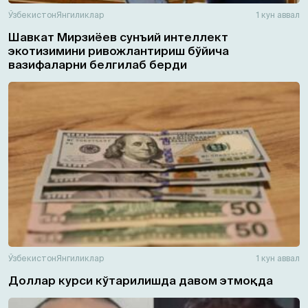
Ўзбекистон
Янгиликлар
1 кун аввал
Шавкат Мирзиёев сунъий интеллект
экотизимини ривожлантириш бўйича
вазифаларни белгилаб берди
Ўзбекистон
Янгиликлар
1 кун аввал
Доллар курси кўтарилишда давом этмоқда