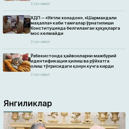
2 кун аввал
ХДП — «Уятли хонадон», «Шармандали
маҳалла» каби тамғалар ўрнатилиши
Конституцияда белгиланган ҳуқуқларга
мос келмайди
2 кун аввал
Ўзбекистонда ҳайвонларни мажбурий
идентификация қилиш ва рўйхатга
олиш тўғрисидаги қонун кучга кирди
2 кун аввал
Янгиликлар