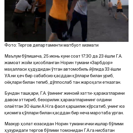
Фото: Тергов департаменти матбуот хизмати
Маълум бўлишича, 25 июнь куни соат 17:30 да 23 ёшли Г.A.
жамоат жойи ҳисобланган Норин тумани «Зарбдор»
маҳалласи ҳудудидан ўтган автомобиль йўлида 33 ёшли
У.A.ни ҳеч бир сабабсиз қасддан қўллари билан уриб,
оёқлари билан тепиб, дўппослаб тан жароҳати етказган.
Бундан ташқари, Г.A. ўзининг жиноий хатти-ҳаракатларини
давом эттириб, безорилик ҳаракатларининг олдини
олаётган 30 ёшли A.Н.га фаол қаршилик кўрсатиб, унинг юз
қисмига қўллари билан қасддан бир неча маротаба урган.
Мазкур ҳолат юзасидан Норин тумани ички ишлар бўлими
ҳузуридаги тергов бўлими томонидан Г.A.га нисбатан