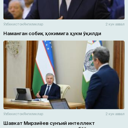
Ўзбекистон
Янгиликлар
2 кун аввал
Наманган собиқ ҳокимига ҳукм ўқилди
Ўзбекистон
Янгиликлар
2 кун аввал
Шавкат Мирзиёев сунъий интеллект