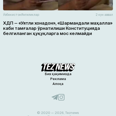
Ўзбекистон
Янгиликлар
2 кун аввал
ХДП — «Уятли хонадон», «Шармандали маҳалла»
каби тамғалар ўрнатилиши Конституцияда
белгиланган ҳуқуқларга мос келмайди
Биз ҳақимизда
Реклама
Алоқа
© 2020 — 2026, Teznews