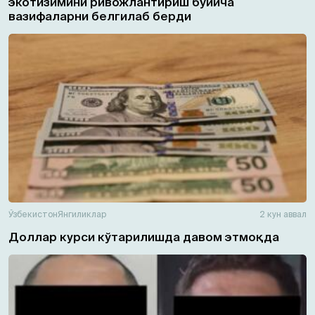
экотизимини ривожлантириш бўйича
вазифаларни белгилаб берди
Ўзбекистон
Янгиликлар
2 кун аввал
Доллар курси кўтарилишда давом этмоқда