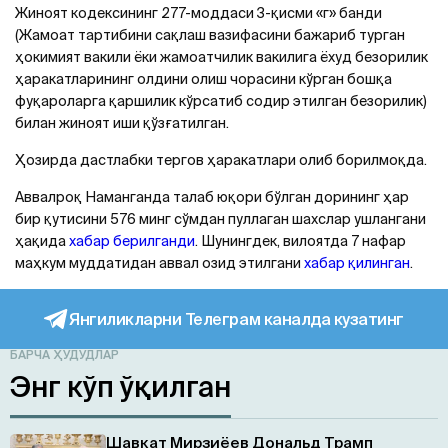
Жиноят кодексининг 277-моддаси 3-қисми «г» банди
(Жамоат тартибини сақлаш вазифасини бажариб турган
ҳокимият вакили ёки жамоатчилик вакилига ёхуд безорилик
ҳаракатларининг олдини олиш чорасини кўрган бошқа
фуқароларга қаршилик кўрсатиб содир этилган безорилик)
билан жиноят иши қўзғатилган.
Ҳозирда дастлабки тергов ҳаракатлари олиб борилмоқда.
Aввалроқ Наманганда талаб юқори бўлган дорининг ҳар
бир қутисини 576 минг сўмдан пуллаган шахслар ушлангани
ҳақида
хабар берилганди
. Шунингдек, вилоятда 7 нафар
маҳкум муддатидан аввал озид этилгани
хабар қилинган
.
Янгиликларни Телеграм каналда кузатинг
БАРЧА ҲУДУДЛАР
Энг кўп ўқилган
Шавкат Мирзиёев Дональд Трамп