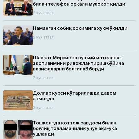
билан телефон орқали мулоқот қилди
2 кун аввал
Наманган собиқ ҳокимига ҳукм ўқилди
2 кун аввал
Шавкат Мирзиёев сунъий интеллект
экотизимини ривожлантириш бўйича
вазифаларни белгилаб берди
2 кун аввал
Доллар курси кўтарилишда давом
этмоқда
2 кун аввал
Тошкентда коттеж савдоси билан
боғлиқ товламачилик учун ака-ука
ушланди