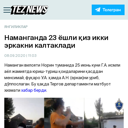
ЯНГИЛИКЛАР
Наманганда 23 ёшли қиз икки
эркакни калтаклади
08.09.2020
| 11:03
Наманган вилояти Норин туманида 25 июнь куни Г.A. исмли
аёл жамиятда юриш-туриш қоидаларини қасддан
менсимай, фуқаро У.A. ҳамда A.Н. (эркак)ни уриб,
дўппослаган. Бу ҳақда Тергов департаменти матбуот
хизмати
хабар берди
.