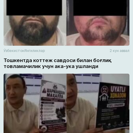
Ўзбекистон
Янгиликлар
2 кун аввал
Тошкентда коттеж савдоси билан боғлиқ
товламачилик учун ака-ука ушланди