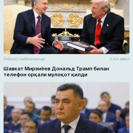
Ўзбекистон
Янгиликлар
2 кун аввал
Шавкат Мирзиёев Дональд Трамп билан
телефон орқали мулоқот қилди