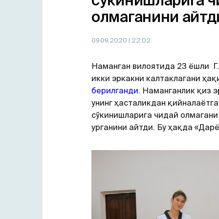
сўкинишларига ч
олмаганини айтд
09.09.2020
| 22:02
Наманган вилоятида 23 ёшли Г.
икки эркакни калтаклагани ҳақ
берилганди.
Наманганлик қиз э
унинг ҳасталикдан қийналаётга
сўкинишларига чидай олмагани
урганини айтди. Бу ҳақда «Дар