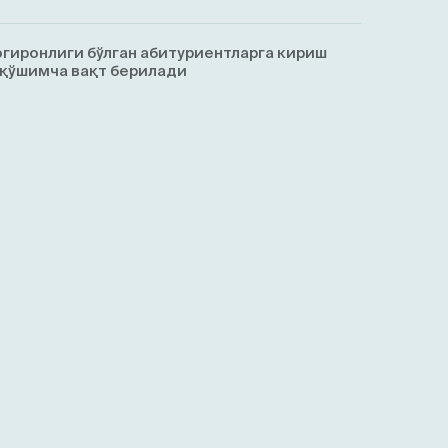
гиронлиги бўлган абитуриентларга кириш
қўшимча вақт берилади