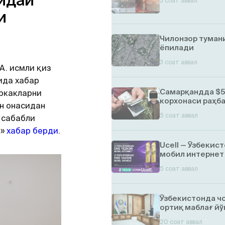
идай
3 соат аввал
и
Чилонзор тумани
ёпилади
3 соат аввал
A. исмли қиз
ида хабар
Самарқандда $5 
ркакларни
корхонаси раҳб
н онасидан
5 соат аввал
 сабабли
ё»
хабар берди
.
Ucell — Ўзбекис
мобил интернет
5 соат аввал
Ўзбекистонда ч
ортиқ маблағ й
20 соат аввал