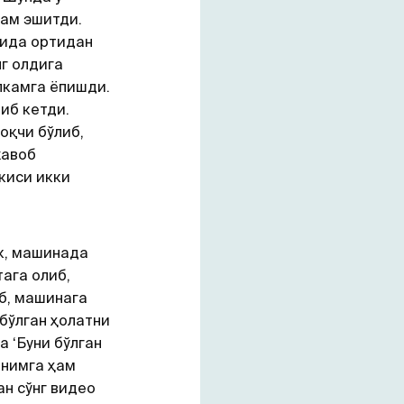
ҳам эшитди.
сида ортидан
нг олдига
лкамга ёпишди.
иб кетди.
оқчи бўлиб,
жавоб
киси икки
к, машинада
ага олиб,
иб, машинага
бўлган ҳолатни
а ‘Буни бўлган
янимга ҳам
ан сўнг видео