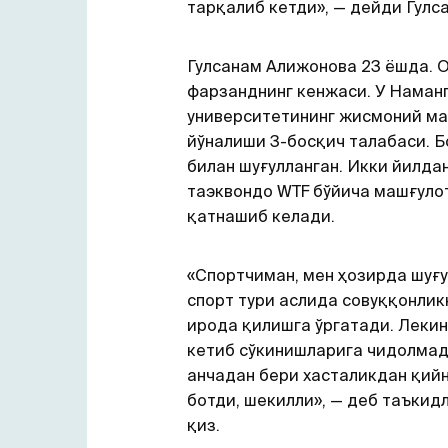
тарқалиб кетди», — дейди Гулс
Гулсанам Алижонова 23 ёшда. 
фарзанднинг кенжаси. У Наман
университетининг жисмоний м
йўналиши 3-босқич талабаси. Б
билан шуғулланган. Икки йилда
таэквондо WTF бўйича машғуло
қатнашиб келади.
«Спортчиман, мен ҳозирда шуғ
спорт тури аслида совуққонлик
ирода қилишга ўргатади. Леки
кетиб сўкинишларига чидолмад
анчадан бери хасталикдан қий
ботди, шекилли», — деб таъкид
қиз.