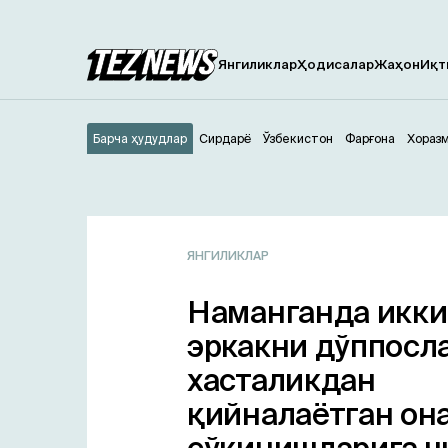
Янгиликлар
Ҳодисалар
Жаҳон
Иқт
Барча ҳудудлар
Сирдарё
Ўзбекистон
Фарғона
Хораз
ЯНГИЛИКЛАР
Наманганда икки
эркакни дўппосла
хасталикдан
қийналаётган он