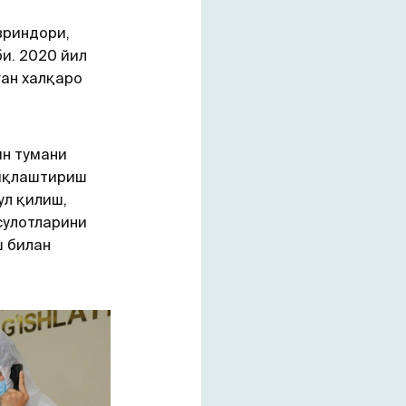
вриндори,
и. 2020 йил
ган халқаро
ин тумани
иқлаштириш
л қилиш,
сулотларини
ш билан