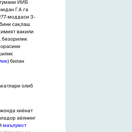
 тумани ИИБ
нидан Г.А.га
277-моддаси 3-
ибини сақлаш
кимият вакили
д безорилик
чорасини
шилик
лик
) билан
акатлари олиб
ижонда хиёнат
иладор аёлнинг
ий
маълумот