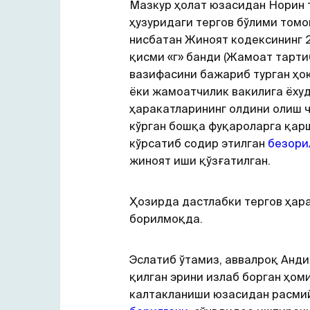
Мазкур ҳолат юзасидан Норин
ҳузуридаги тергов бўлими томо
нисбатан Жиноят кодексининг 
қисми «г» банди (Жамоат тарт
вазифасини бажариб турган ҳо
ёки жамоатчилик вакилига ёху
ҳаракатларининг олдини олиш 
кўрган бошқа фуқароларга қар
кўрсатиб содир этилган
безори
жиноят иши қўзғатилган.
Ҳозирда дастлабки тергов ҳар
борилмоқда.
Эслатиб ўтамиз, аввалроқ Анд
қилган эрини излаб борган ҳом
калтакланиши юзасидан расм