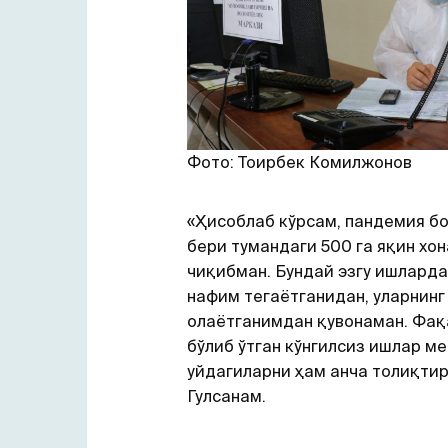
Фото: Тоирбек Комилжонов
«Ҳисоблаб кўрсам, пандемия б
бери тумандаги 500 га яқин хо
чиқибман. Бундай эзгу ишларда
нафим тегаётганидан, уларнинг
олаётганимдан қувонаман. Фақ
бўлиб ўтган кўнгилсиз ишлар ме
уйдагиларни ҳам анча толиқтир
Гулсанам.