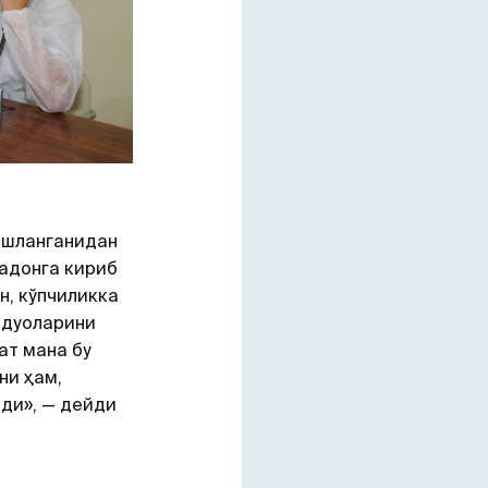
ошланганидан
надонга кириб
н, кўпчиликка
 дуоларини
ат мана бу
ни ҳам,
ди», — дейди