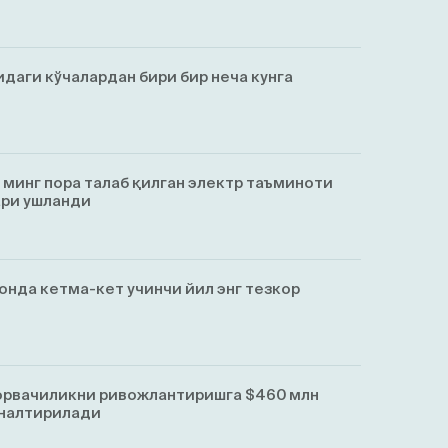
даги кўчалардан бири бир неча кунга
минг пора талаб қилган электр таъминоти
ари ушланди
тонда кетма-кет учинчи йил энг тезкор
орвачиликни ривожлантиришга $460 млн
ўналтирилади