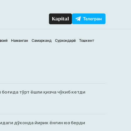
воий
Наманган
Самарканд
Сурхондарё
Тошкент
боғида тўрт ёшли қизча чўкиб кетди
идаги дўконда йирик ёнғин юз берди