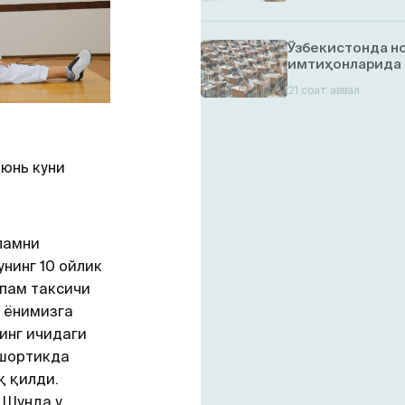
Ўзбекистонда но
имтиҳонларида 
21 соат аввал
юнь куни
памни
нинг 10 ойлик
Опам таксичи
 ёнимизга
нинг ичидаги
 шортикда
қ қилди.
 Шунда у