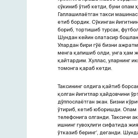
сўкиниб ўтиб кетди, буни опам 
Гаплашилаётган такси машина
етиб бордик. Сўкинган йигитни
бориб, тортишиб турсак, футбо
Шундан кейин олатасир бошлан
Улардан бири гўё бизни ажратм
менга қапишиб олди, унга ҳам 
қайтардим. Хуллас, уларнинг ик
томонга қараб кетди.
Таксининг олдига қайтиб борса
қолган йигитлар ҳайдовчини ўрт
дўппослаётган экан. Бизни кўр
ўтириб, кетиб юборишди. Опам 
телефонига олганди. Таксичи ак
ишнинг гувоҳлиги сифатида жи
ўтказиб беринг’, деганди. Шунд