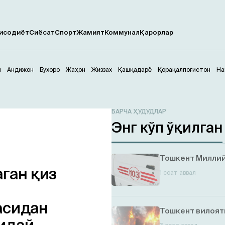
исодиёт
Сиёсат
Спорт
Жамият
Коммунал
Қарорлар
м
Андижон
Бухоро
Жаҳон
Жиззах
Қашқадарё
Қорақалпоғистон
На
БАРЧА ҲУДУДЛАР
Энг кўп ўқилган
Тошкент Миллий 
ган қиз
1 соат аввал
асидан
Тошкент вилоят