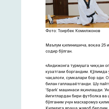
Фото: Тоирбек Комилжонов
Маълум қилинишича, воқеа 25 и
содир бўлган.
«Андижонга турмушга чиққан о
кузатгани боргандим. Қўлимда у
чақалоғи, сумкалари бор эди. 
билан гаплашаётганди. Шу пайт
‘Spark’ машинаси яқинлашди. У
йигитлардан бири футболка ва
бўлганим учун масхаромуз қили
Қилиғига яраша жавоб бердим.