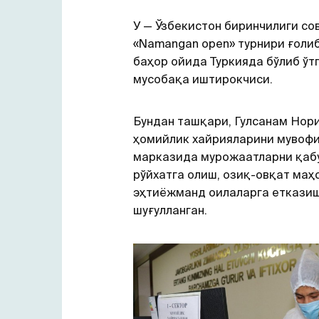
У — Ўзбекистон биринчилиги со
«Namangan open» турнири ғолиб
баҳор ойида Туркияда бўлиб ўт
мусобақа иштирокчиси.
Бундан ташқари, Гулсанам Нор
ҳомийлик хайрияларини мувоф
марказида мурожаатларни қабу
рўйхатга олиш, озиқ-овқат маҳ
эҳтиёжманд оилаларга еткази
шуғулланган.