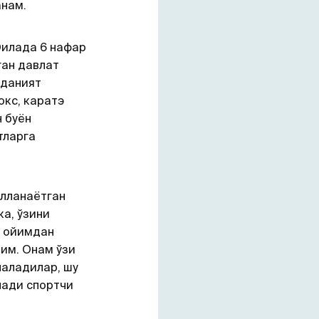
анам.
Оилада 6 нафар
ган давлат
аданият
окс, каратэ
н буён
тларга
улланаётган
ка, ўзини
н ойимдан
им. Онам ўзи
наладилар, шу
лади спортчи