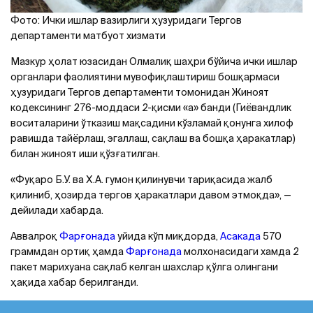
Фото: Ички ишлар вазирлиги ҳузуридаги Тергов
департаменти матбуот хизмати
Мазкур ҳолат юзасидан Олмалиқ шаҳри бўйича ички ишлар
органлари фаолиятини мувофиқлаштириш бошқармаси
ҳузуридаги Тергов департаменти томонидан Жиноят
кодексининг 276-моддаси 2-қисми «а» банди (Гиёвандлик
воситаларини ўтказиш мақсадини кўзламай қонунга хилоф
равишда тайёрлаш, эгаллаш, сақлаш ва бошқа ҳаракатлар)
билан жиноят иши қўзғатилган.
«Фуқаро Б.У. ва Х.А. гумон қилинувчи тариқасида жалб
қилиниб, ҳозирда тергов ҳаракатлари давом этмоқда», —
дейилади хабарда.
Аввалроқ
Фарғонада
уйида кўп миқдорда,
Aсакада
570
граммдан ортиқ ҳамда
Фарғонада
молхонасидаги хамда 2
пакет марихуана сақлаб келган шахслар қўлга олингани
ҳақида хабар берилганди.