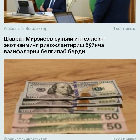
Ўзбекистон
Янгиликлар
1 соат аввал
Шавкат Мирзиёев сунъий интеллект
экотизимини ривожлантириш бўйича
вазифаларни белгилаб берди
Ўзбекистон
Янгиликлар
3 соат аввал