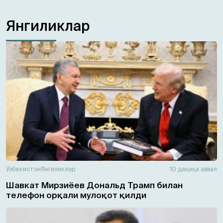
Янгиликлар
Ўзбекистон
Янгиликлар
10 дақиқа аввал
Шавкат Мирзиёев Дональд Трамп билан
телефон орқали мулоқот қилди