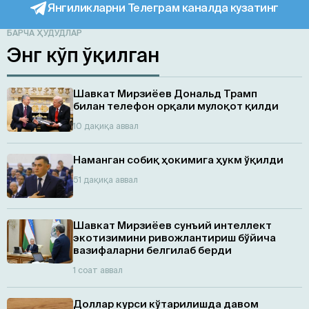
Янгиликларни Телеграм каналда кузатинг
БАРЧА ҲУДУДЛАР
Энг кўп ўқилган
Шавкат Мирзиёев Дональд Трамп
билан телефон орқали мулоқот қилди
10 дақиқа аввал
Наманган собиқ ҳокимига ҳукм ўқилди
51 дақиқа аввал
Шавкат Мирзиёев сунъий интеллект
экотизимини ривожлантириш бўйича
вазифаларни белгилаб берди
1 соат аввал
Доллар курси кўтарилишда давом