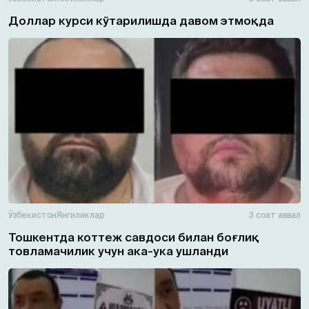
Доллар курси кўтарилишда давом этмоқда
Ўзбекистон
Янгиликлар
3 соат аввал
Тошкентда коттеж савдоси билан боғлиқ
товламачилик учун ака-ука ушланди