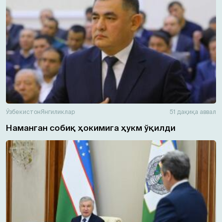
Ўзбекистон
Янгиликлар
51 дақиқа аввал
Наманган собиқ ҳокимига ҳукм ўқилди