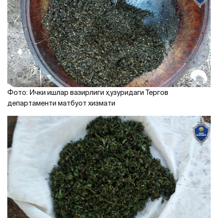
Фото: Ички ишлар вазирлиги ҳузуридаги Тергов
департаменти матбуот хизмати