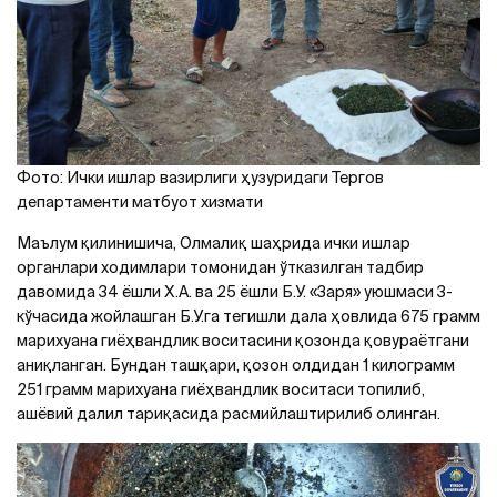
Фото: Ички ишлар вазирлиги ҳузуридаги Тергов
департаменти матбуот хизмати
Маълум қилинишича, Олмалиқ шаҳрида ички ишлар
органлари ходимлари томонидан ўтказилган тадбир
давомида 34 ёшли Х.А. ва 25 ёшли Б.У. «Заря» уюшмаси 3-
кўчасида жойлашган Б.У.га тегишли дала ҳовлида 675 грамм
марихуана гиёҳвандлик воситасини қозонда қовураётгани
аниқланган. Бундан ташқари, қозон олдидан 1 килограмм
251 грамм марихуана гиёҳвандлик воситаси топилиб,
ашёвий далил тариқасида расмийлаштирилиб олинган.