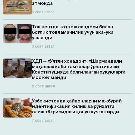
этмоқда
3 соат аввал
Тошкентда коттеж савдоси билан
боғлиқ товламачилик учун ака-ука
ушланди
3 соат аввал
ХДП — «Уятли хонадон», «Шармандали
маҳалла» каби тамғалар ўрнатилиши
Конституцияда белгиланган ҳуқуқларга
мос келмайди
5 соат аввал
Ўзбекистонда ҳайвонларни мажбурий
идентификация қилиш ва рўйхатга
олиш тўғрисидаги қонун кучга кирди
7 соат аввал