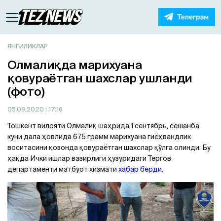
ЯНГИЛИКЛАР
Олмалиқда марихуана
қовураётган шахслар ушланди
(фото)
05.09.2020
| 17:16
Тошкент вилояти Олмалиқ шаҳрида 1 сентябрь, сешанба
куни дала ҳовлида 675 грамм марихуана гиёҳвандлик
воситасини қозонда қовураётган шахслар қўлга олинди. Бу
ҳақда Ички ишлар вазирлиги ҳузуридаги Тергов
департаменти матбуот хизмати
хабар берди
.