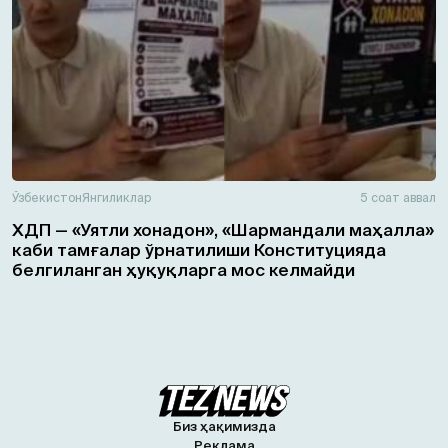
Ўзбекистон
Янгиликлар
5 соат аввал
ХДП — «Уятли хонадон», «Шармандали маҳалла»
каби тамғалар ўрнатилиши Конституцияда
белгиланган ҳуқуқларга мос келмайди
Биз ҳақимизда
Реклама