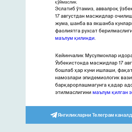
қўймаслик.
Эслатиб ўтамиз, аввалроқ ўзбе
17 августдан масжидлар очили
жума, шанба ва якшанба кунлар
фаолиятга рухсат берилмаслиг
маълум қилинди
.
Кейинчалик Мусулмонлар идор
Ўзбекистонда масжидлар 17 ав
бошлаб ҳар куни ишлаши, фақа
намозлари эпидемиологик вази
барқарорлашмагунга қадар ад
этилмаслигини
маълум қилган 
Янгиликларни Телеграм каналд