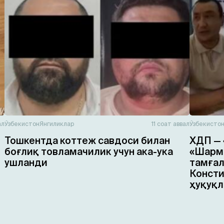
ал
Ўзбекистон
Янгиликлар
11 соат аввал
Ўзбекисто
Тошкентда коттеж савдоси билан
ХДП — 
боғлиқ товламачилик учун ака-ука
«Шарма
ушланди
тамғал
Консти
ҳуқуқл