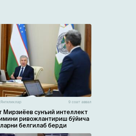
н
Янгиликлар
9 соат аввал
 Мирзиёев сунъий интеллект
имини ривожлантириш бўйича
ларни белгилаб берди