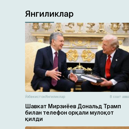
Янгиликлар
Ўзбекистон
Янгиликлар
8 соат авв
Шавкат Мирзиёев Дональд Трамп
билан телефон орқали мулоқот
қилди