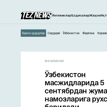
Янгиликлар
Ҳодисалар
Жаҳон
Иқт
Барча ҳудудлар
Сирдарё
Ўзбекистон
Фарғона
Хораз
ЯНГИЛИКЛАР
Ўзбекистон
масжидларида 5
сентябрдан жум
намозларига рух