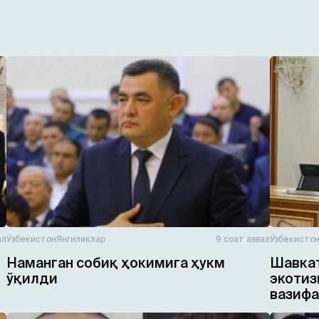
ал
Ўзбекистон
Янгиликлар
9 соат аввал
Ўзбекисто
Наманган собиқ ҳокимига ҳукм
Шавкат
ўқилди
экотиз
вазифа