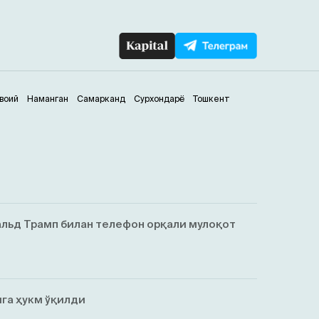
воий
Наманган
Самарканд
Сурхондарё
Тошкент
льд Трамп билан телефон орқали мулоқот
га ҳукм ўқилди