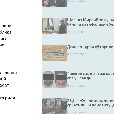
9 соат аввал
Шавкат Мирзиёев сунъ
бўйича вазифаларни бе
арини
блика
9 соат аввал
даги
ма
Доллар курси кўтарил
11 соат аввал
атларни
Тошкентда коттеж савд
ука ушланди
ний
хсат
11 соат аввал
га риоя
ХДП — «Уятли хонадон»
ўрнатилиши Конституци
13 соат аввал