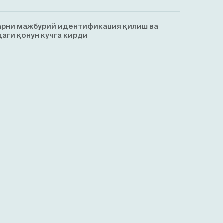
арни мажбурий идентификация қилиш ва
аги қонун кучга кирди