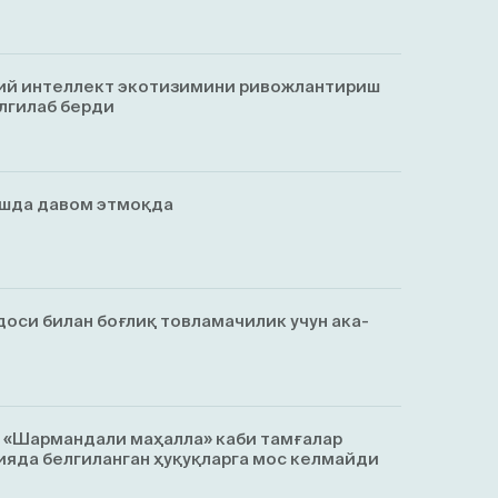
ий интеллект экотизимини ривожлантириш
лгилаб берди
ишда давом этмоқда
оси билан боғлиқ товламачилик учун ака-
, «Шармандали маҳалла» каби тамғалар
яда белгиланган ҳуқуқларга мос келмайди