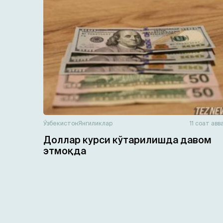
Ўзбекистон
Янгиликлар
11 соат авв
Доллар курси кўтарилишда давом
этмоқда