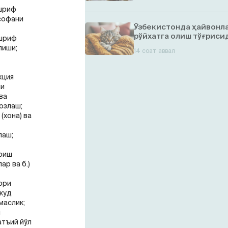
ашриф
софани
Ўзбекистонда ҳайвонл
рўйхатга олиш тўғрисид
ашриф
лиши;
14 соат аввал
кция
ни
ва
озлаш;
(хона) ва
лаш;
ириш
р ва б.)
ори
жуд
маслик;
ш
атъий йўл