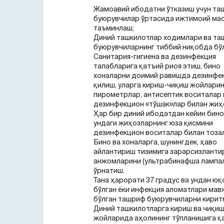
Жамоавий ибодатни ўтказиш учун т
буюрувчилар ўртасида ижтимоий ма
таъминлаш;
Диний ташкилотлар ходимлари ва т
буюрувчиларнинг тиббий ниқобда бў
Санитария-гигиена ва дезинфекция
талабларига қатъий риоя этиш, бино
хоналарни доимий равишда дезинфе
қилиш, уларга кириш-чиқиш жойлари
пирометрлар, антисептик воситалар 
дезинфекцион «тўшак»лар билан жиҳ
Ҳар бир диний ибодатдан кейин бино 
ундаги жиҳозларнинг юза қисмини
дезинфекцион воситалар билан тоза
Бино ва хоналарга, шунингдек, ҳаво
айлантириш тизимига зарарсизлант
анжомларини (ультрабинафша лампала
ўрнатиш.
Тана ҳарорати 37 градус ва ундан юқ
бўлган ёки инфекция аломатлари мав
бўлган ташриф буюрувчиларни кирит
Диний ташкилотларга кириш ва чиқи
жойларида аҳолининг тўпланишига қ