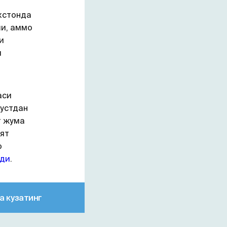
кстонда
ши, аммо
и
и
аси
густдан
т жума
ят
о
эди
.
а кузатинг