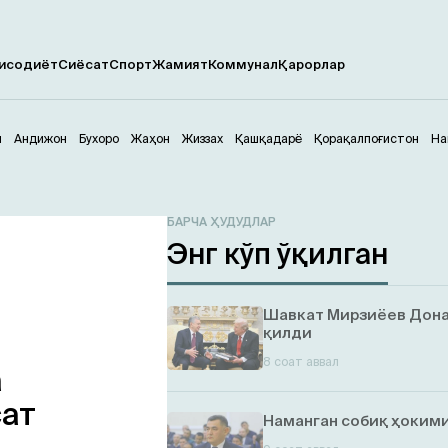
исодиёт
Сиёсат
Спорт
Жамият
Коммунал
Қарорлар
м
Андижон
Бухоро
Жаҳон
Жиззах
Қашқадарё
Қорақалпоғистон
На
БАРЧА ҲУДУДЛАР
Энг кўп ўқилган
Шавкат Мирзиёев Дона
қилди
8 соат аввал
а
сат
Наманган собиқ ҳокими