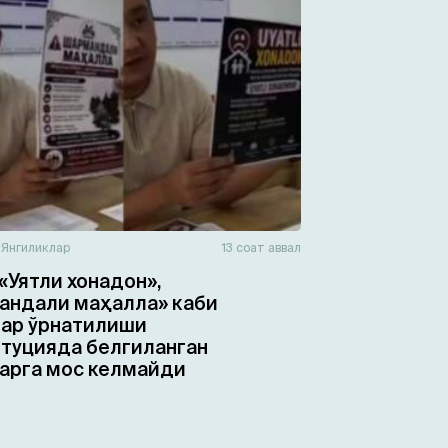
н
Янгиликлар
13 соат аввал
«Уятли хонадон»,
ндали маҳалла» каби
ар ўрнатилиши
туцияда белгиланган
арга мос келмайди