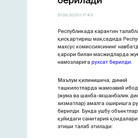
берилади
01.09.2020
| 17:43
Республикада карантин талабл
қисқартириш мақсадида Респу
махсус комиссиясининг навбат
қарори билан масжидларда жу
намозларига
рухсат берилди
.
Маълум қилинишича, диний
ташкилотларда жамоавий ибод
(жума ва шанба-якшанбалик ди
хизматлар) амалга оширишга ру
берилди. Бунда ушбу объектлар
қуйидаги санитария қоидалари
этиши талаб этилади: