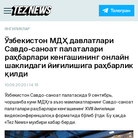
ЯНГИЛИКЛАР
Ўзбекистон МДҲ давлатлари
Савдо-саноат палаталари
раҳбарлари кенгашининг онлайн
шаклидаги йиғилишига раҳбарлик
қилди
10.09.2020
| 14:15
Ўзбекистон Савдо-саноат палатасида 9 сентябрь,
чоршанба куни МДҲга аъзо мамлакатларнинг Савдо-саноат
палаталари раҳбарлари кенгашининг XVIII йиғилиши
видеоконференцалоқа форматида бўлиб ўтди. Бу ҳақда
«Tez News» мухбири хабар берди.