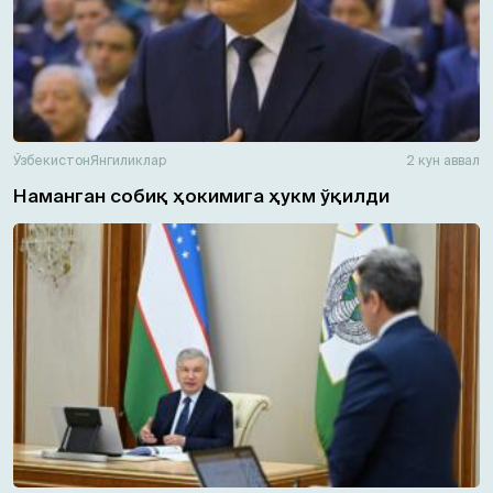
Ўзбекистон
Янгиликлар
2 кун аввал
Наманган собиқ ҳокимига ҳукм ўқилди