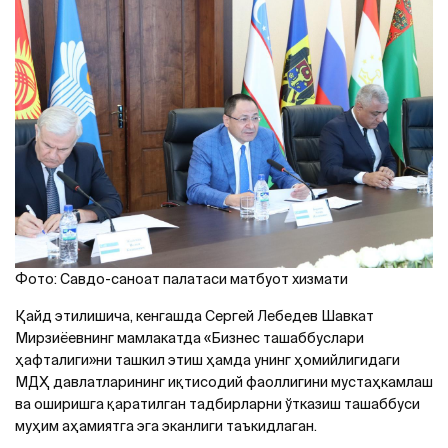
Фото: Савдо-саноат палатаси матбуот хизмати
Қайд этилишича, кенгашда Сергей Лебедев Шавкат
Мирзиёевнинг мамлакатда «Бизнес ташаббуслари
ҳафталиги»ни ташкил этиш ҳамда унинг ҳомийлигидаги
МДҲ давлатларининг иқтисодий фаоллигини мустаҳкамлаш
ва оширишга қаратилган тадбирларни ўтказиш ташаббуси
муҳим аҳамиятга эга эканлиги таъкидлаган.