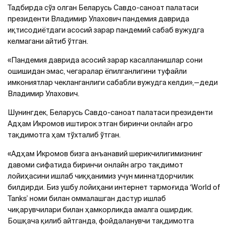
Тадбирда сўз олган Беларусь Савдо-саноат палатаси
президенти Владимир Улахович пандемия даврида
иқтисодиётдаги асосий зарар пандемий сабаб вужудга
келмагани айтиб ўтган.
«Пандемия даврида асосий зарар касалланишлар сони
ошишидан эмас, чегаралар ёпилганлигини туфайли
имкониятлар чекланганлиги сабабли вужудга келди»,—деди
Владимир Улахович.
Шунингдек, Беларусь Савдо-саноат палатаси президенти
Адҳам Икромов иштирок этган биринчи онлайн агро
тақдимотга ҳам тўхталиб ўтган.
«Адҳам Икромов бизга анъанавий шерикчилигимизнинг
давоми сифатида биринчи онлайн агро тақдимот
лойиҳасини ишлаб чиққанимиз учун миннатдорчилик
билдирди. Биз ушбу лойиҳани интернет тармоғида ‘World of
Tanks’ номи билан оммалашган дастур ишлаб
чиқарувчилари билан ҳамкорликда амалга оширдик.
Бошқача қилиб айтганда, фойдаланувчи тақдимотга