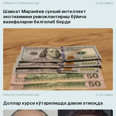
Ўзбекистон
Янгиликлар
2 кун аввал
Шавкат Мирзиёев сунъий интеллект
экотизимини ривожлантириш бўйича
вазифаларни белгилаб берди
Ўзбекистон
Янгиликлар
2 кун аввал
Доллар курси кўтарилишда давом этмоқда