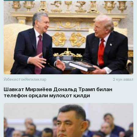
Ўзбекистон
Янгиликлар
2 кун аввал
Шавкат Мирзиёев Дональд Трамп билан
телефон орқали мулоқот қилди