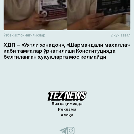
Ўзбекистон
Янгиликлар
2 кун аввал
ХДП — «Уятли хонадон», «Шармандали маҳалла»
каби тамғалар ўрнатилиши Конституцияда
белгиланган ҳуқуқларга мос келмайди
Биз ҳақимизда
Реклама
Алоқа