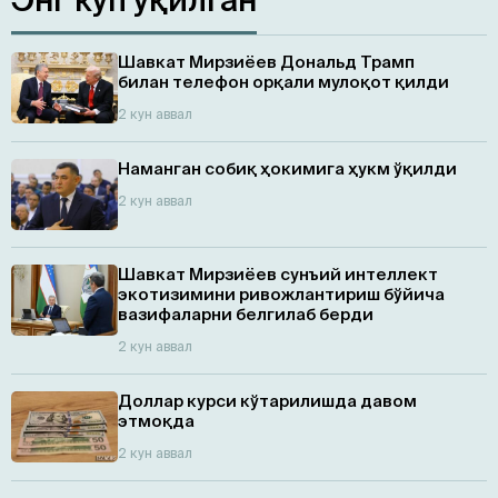
Шавкат Мирзиёев Дональд Трамп
билан телефон орқали мулоқот қилди
2 кун аввал
Наманган собиқ ҳокимига ҳукм ўқилди
2 кун аввал
Шавкат Мирзиёев сунъий интеллект
экотизимини ривожлантириш бўйича
вазифаларни белгилаб берди
2 кун аввал
Доллар курси кўтарилишда давом
этмоқда
2 кун аввал