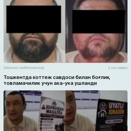
Ўзбекистон
Янгиликлар
2 кун аввал
Тошкентда коттеж савдоси билан боғлиқ
товламачилик учун ака-ука ушланди