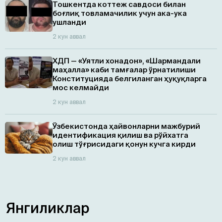
Тошкентда коттеж савдоси билан
боғлиқ товламачилик учун ака-ука
ушланди
2 кун аввал
ХДП — «Уятли хонадон», «Шармандали
маҳалла» каби тамғалар ўрнатилиши
Конституцияда белгиланган ҳуқуқларга
мос келмайди
2 кун аввал
Ўзбекистонда ҳайвонларни мажбурий
идентификация қилиш ва рўйхатга
олиш тўғрисидаги қонун кучга кирди
2 кун аввал
Янгиликлар