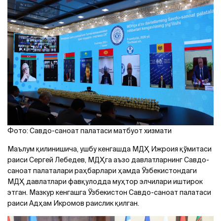
Фото: Савдо-саноат палатаси матбуот хизмати
Маълум қилинишича, ушбу кенгашда МДҲ Ижроия қўмитаси
раиси Сергей Лебедев, МДҲга аъзо давлатларнинг Савдо-
саноат палаталари раҳбарлари ҳамда Ўзбекистондаги
МДҲ давлатлари фавқулодда муҳтор элчилари иштирок
этган. Мазкур кенгашга Ўзбекистон Савдо-саноат палатаси
раиси Адҳам Икромов раислик қилган.