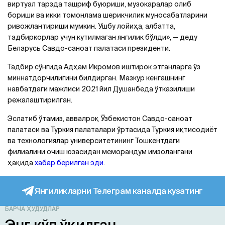
виртуал тарзда ташриф буюриши, музокаралар олиб
бориши ва икки томонлама шерикчилик муносабатларини
ривожлантириши мумкин. Ушбу лойиҳа, албатта,
тадбиркорлар учун кутилмаган янгилик бўлди», — деду
Беларусь Савдо-саноат палатаси президенти.
Тадбир сўнгида Адҳам Икромов иштирок этганларга ўз
миннатдорчилигини билдирган. Мазкур кенгашнинг
навбатдаги мажлиси 2021 йил Душанбеда ўтказилиши
режалаштирилган.
Эслатиб ўтамиз, аввалроқ Ўзбекистон Савдо-саноат
палатаси ва Туркия палаталари ўртасида Туркия иқтисодиёт
ва технологиялар университетининг Тошкентдаги
филиалини очиш юзасидан меморандум имзолангани
ҳақида
хабар берилган эди
.
Янгиликларни Телеграм каналда кузатинг
БАРЧА ҲУДУДЛАР
Энг кўп ўқилган