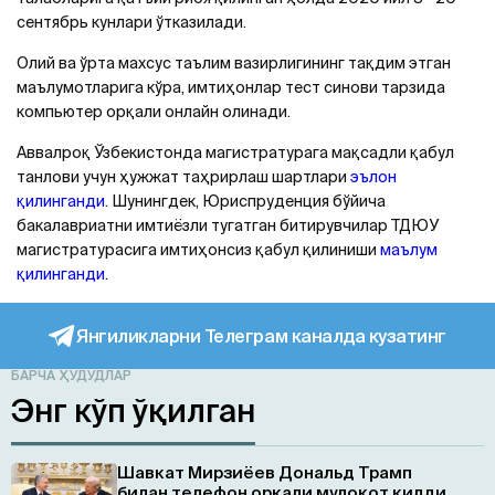
сентябрь кунлари ўтказилади.
Олий ва ўрта махсус таълим вазирлигининг тақдим этган
маълумотларига кўра, имтиҳонлар тест синови тарзида
компьютер орқали онлайн олинади.
Аввалроқ Ўзбекистонда магистратурага мақсадли қабул
танлови учун ҳужжат таҳрирлаш шартлари
эълон
қилинганди
. Шунингдек, Юриспруденция бўйича
бакалавриатни имтиёзли тугатган битирувчилар ТДЮУ
магистратурасига имтиҳонсиз қабул қилиниши
маълум
қилинганди
.
Янгиликларни Телеграм каналда кузатинг
БАРЧА ҲУДУДЛАР
Энг кўп ўқилган
Шавкат Мирзиёев Дональд Трамп
билан телефон орқали мулоқот қилди