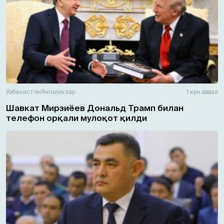
Ўзбекистон
Янгиликлар
1 кун аввал
Шавкат Мирзиёев Дональд Трамп билан
телефон орқали мулоқот қилди