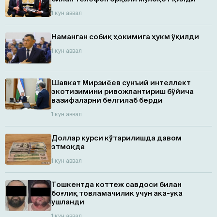
1 кун аввал
Наманган собиқ ҳокимига ҳукм ўқилди
1 кун аввал
Шавкат Мирзиёев сунъий интеллект
экотизимини ривожлантириш бўйича
вазифаларни белгилаб берди
1 кун аввал
Доллар курси кўтарилишда давом
этмоқда
1 кун аввал
Тошкентда коттеж савдоси билан
боғлиқ товламачилик учун ака-ука
ушланди
1 кун аввал