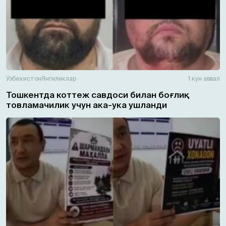
Ўзбекистон
Янгиликлар
1 кун аввал
Тошкентда коттеж савдоси билан боғлиқ
товламачилик учун ака-ука ушланди