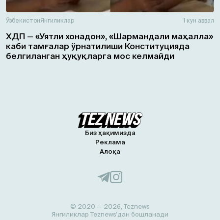
Ўзбекистон
Янгиликлар
1 кун аввал
ХДП — «Уятли хонадон», «Шармандали маҳалла»
каби тамғалар ўрнатилиши Конституцияда
белгиланган ҳуқуқларга мос келмайди
Биз ҳақимизда
Реклама
Алоқа
© 2020 — 2026, Teznews
Янгиликлар Teznews’дан бошланади