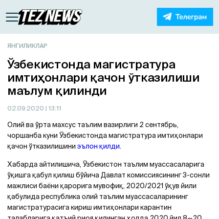
ЯНГИЛИКЛАР
Ўзбекистонда магистратура
имтиҳонлари қачон ўтказилиши
маълум қилинди
02.09.2020
| 13:11
Олий ва ўрта махсус таълим вазирлиги 2 сентябрь,
чоршанба куни Ўзбекистонда магистратура имтиҳонлари
қачон ўтказилишини
эълон қилди
.
Хабарда айтилишича, Ўзбекистон таълим муассасаларига
ўқишга қабул қилиш бўйича Давлат комиссиясининг 3-сонли
мажлиси баёни қарорига мувофиқ, 2020/2021 ўқув йили
қабулида республика олий таълим муассасаларининг
магистратурасига кириш имтиҳонлари карантин
талабларига қатъий риоя қилинган ҳолда 2020 йил 8—20