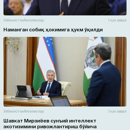
Ўзбекистон
Янгиликлар
1 кун аввал
Наманган собиқ ҳокимига ҳукм ўқилди
Ўзбекистон
Янгиликлар
1 кун аввал
Шавкат Мирзиёев сунъий интеллект
экотизимини ривожлантириш бўйича