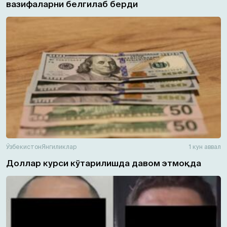
вазифаларни белгилаб берди
Ўзбекистон
Янгиликлар
1 кун аввал
Доллар курси кўтарилишда давом этмоқда