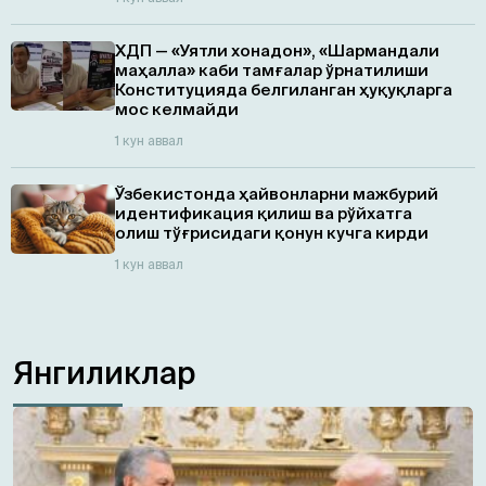
ХДП — «Уятли хонадон», «Шармандали
маҳалла» каби тамғалар ўрнатилиши
Конституцияда белгиланган ҳуқуқларга
мос келмайди
1 кун аввал
Ўзбекистонда ҳайвонларни мажбурий
идентификация қилиш ва рўйхатга
олиш тўғрисидаги қонун кучга кирди
1 кун аввал
Янгиликлар