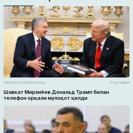
Ўзбекистон
Янгиликлар
2 кун аввал
Шавкат Мирзиёев Дональд Трамп билан
телефон орқали мулоқот қилди