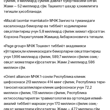
сўмлик, 9 миллиард сўмлик давлат буюртмасини олган.
Жами — 52 миллиард сўм. Ташкилот шаҳар ҳокимлигига
тегишли ҳисобланади.
«Mazali taomlar mamlakati» МЧЖ Зангиота туманидаги
касалхонада беморлар ва тиббиёт ходимларини
овқатлантириш учун 5,8 миллиард сўмлик хизмат кўрсатган.
Корхона Раҳматуллаев Жамшид Акбаржоновичга тегишли.
«Page group» МЧЖ Тошкент тиббиёт академияси
кўптармоқли клиникасидаги беморларни овқатлантириш
учун 1,996 миллиард сўмлик, 589,7 миллион сўмлик озиқ-
овқат хизматлари кўрсатилган. Жами 2 миллиард 586
миллион сўм.
«Orient alliance» МЧЖ 1-сонли Республика клиник
шифохонаси 213 миллион 414 минг сўмлик, Республика тери-
таносил касалликлари клиник шифохонаси учун 72,2
миллион сўмлик, 17,6 миллион сўмлик, Республика
ихтисослаштирилган травматология ва ортопедия илмий-
амалий тиббиёт маркази учун 170 миллион сўмлик озиқ-
овқат хизматлари кўрсатилган. Жами — 472 миллион сўм.