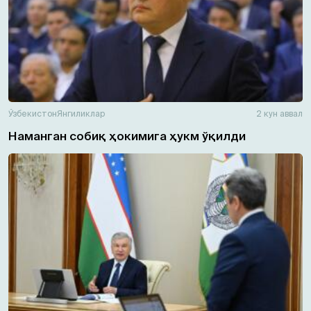
Ўзбекистон
Янгиликлар
2 кун аввал
Наманган собиқ ҳокимига ҳукм ўқилди