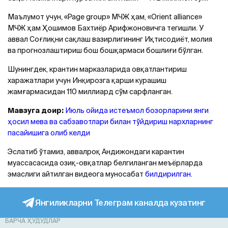
Маълумот учун, «Page group» МЧЖ ҳам, «Orient alliance»
МЧЖ ҳам Ҳошимов Бахтиёр Арифжоновичга тегишли. У
аввал Соғлиқни сақлаш вазирлигининг Иқтисодиёт, молия
ва прогнозлаштириш бош бошқармаси бошлиғи бўлган.
Шунингдек, крантин марказларида овқатлантириш
харажатлари учун Инқирозга қарши курашиш
жамғармасидан 110 миллиард сўм сарфланган.
Мавзуга доир:
Июль ойида истеъмол бозорларини янги
ҳосил мева ва сабзавотлари билан тўйдириш нархларнинг
пасайишига олиб келди
Эслатиб ўтамиз, аввалроқ Aндижондаги карантин
муассасасида озиқ-овқатлар белгиланган меъёрларда
эмаслиги айтилган видеога муносабат
билдирилган
.
Янгиликларни Телеграм каналда кузатинг
БАРЧА ҲУДУДЛАР