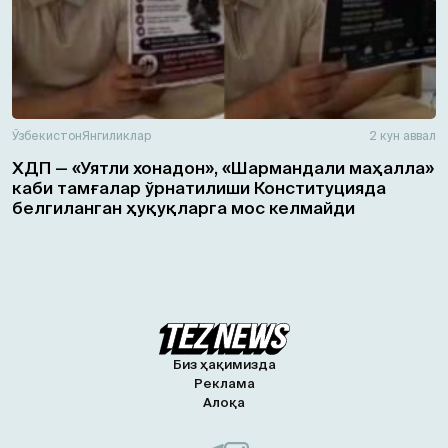
Ўзбекистон
Янгиликлар
2 кун аввал
ХДП — «Уятли хонадон», «Шармандали маҳалла»
каби тамғалар ўрнатилиши Конституцияда
белгиланган ҳуқуқларга мос келмайди
Биз ҳақимизда
Реклама
Алоқа