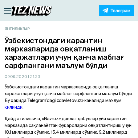
ЯНГИЛИКЛАР
Ўзбекистондаги карантин
марказларида овқатланиш
харажатлари учун қанча маблағ
сарфлангани маълум бўлди
09.09.2020
| 21:33
Ўзбекистондаги карантин марказларида овқатланиш
харажатлари учун қанча маблағ сарфлангани маълум бўлди.
Бу ҳақида Telegram’dagi «davletovuz» каналида маълум
қилинди
.
Қайд этилишича, «Navroz» давлат қабуллар уйи карантин
марказида сақланаётган фуқароларни овқатлантириш учун
18,1 миллиард сўмлик, 15,4 миллиард сўмлик, 9,2 миллиард