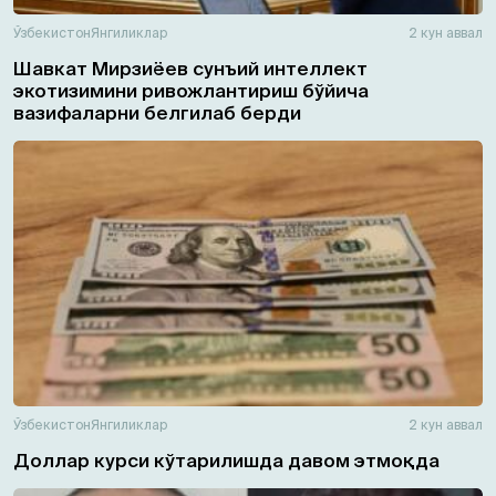
Ўзбекистон
Янгиликлар
2 кун аввал
Шавкат Мирзиёев сунъий интеллект
экотизимини ривожлантириш бўйича
вазифаларни белгилаб берди
Ўзбекистон
Янгиликлар
2 кун аввал
Доллар курси кўтарилишда давом этмоқда