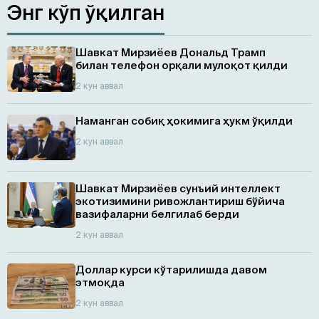
Энг кўп ўқилган
Шавкат Мирзиёев Дональд Трамп
билан телефон орқали мулоқот қилди
2 кун аввал
Наманган собиқ ҳокимига ҳукм ўқилди
2 кун аввал
Шавкат Мирзиёев сунъий интеллект
экотизимини ривожлантириш бўйича
вазифаларни белгилаб берди
2 кун аввал
Доллар курси кўтарилишда давом
этмоқда
2 кун аввал