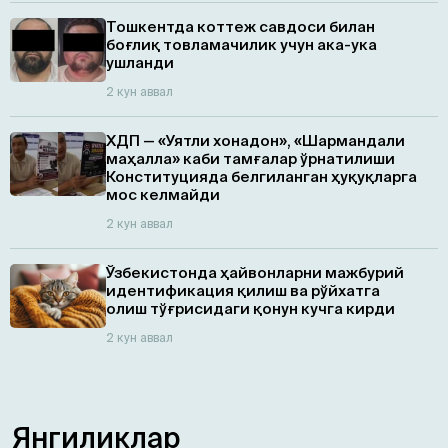
Тошкентда коттеж савдоси билан
боғлиқ товламачилик учун ака-ука
ушланди
2 кун аввал
ХДП — «Уятли хонадон», «Шармандали
маҳалла» каби тамғалар ўрнатилиши
Конституцияда белгиланган ҳуқуқларга
мос келмайди
2 кун аввал
Ўзбекистонда ҳайвонларни мажбурий
идентификация қилиш ва рўйхатга
олиш тўғрисидаги қонун кучга кирди
2 кун аввал
Янгиликлар