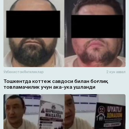
Ўзбекистон
Янгиликлар
2 кун аввал
Тошкентда коттеж савдоси билан боғлиқ
товламачилик учун ака-ука ушланди