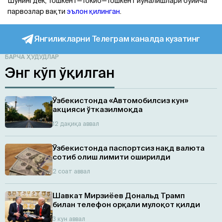
Шунингдек, Тошкент—Токио—Тошкент йўналишлари бўйича
парвозлар вақти
эълон қилинган
.
Янгиликларни Телеграм каналда кузатинг
БАРЧА ҲУДУДЛАР
Энг кўп ўқилган
Ўзбекистонда «Автомобилсиз кун»
акцияси ўтказилмоқда
12 дақиқа аввал
Ўзбекистонда паспортсиз нақд валюта
сотиб олиш лимити оширилди
2 соат аввал
Шавкат Мирзиёев Дональд Трамп
билан телефон орқали мулоқот қилди
3 кун аввал