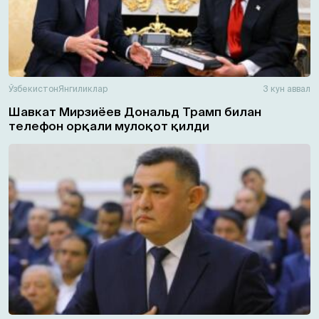
Ўзбекистон
Янгиликлар
3 кун аввал
Шавкат Мирзиёев Дональд Трамп билан
телефон орқали мулоқот қилди