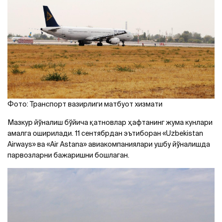
Фото: Транспорт вазирлиги матбуот хизмати
Мазкур йўналиш бўйича қатновлар ҳафтанинг жума кунлари
амалга оширилади. 11 сентябрдан эътиборан «Uzbekistan
Airways» ва «Air Astana» авиакомпаниялари ушбу йўналишда
парвозларни бажаришни бошлаган.