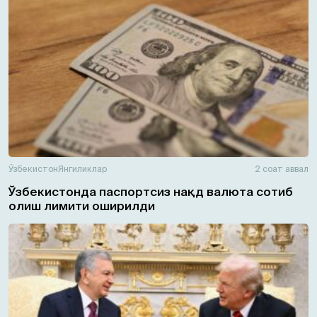
Ўзбекистон
Янгиликлар
2 соат аввал
Ўзбекистонда паспортсиз нақд валюта сотиб
олиш лимити оширилди