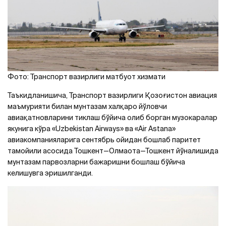
Фото: Транспорт вазирлиги матбуот хизмати
Таъкидланишича, Транспорт вазирлиги Қозоғистон авиация
маъмурияти билан мунтазам халқаро йўловчи
авиақатновларини тиклаш бўйича олиб борган музокаралар
якунига кўра «Uzbekistan Airways» ва «Air Astana»
авиакомпанияларига сентябрь ойидан бошлаб паритет
тамойили асосида Тошкент—Олмаота—Тошкент йўналишида
мунтазам парвозларни бажаришни бошлаш бўйича
келишувга эришилганди.