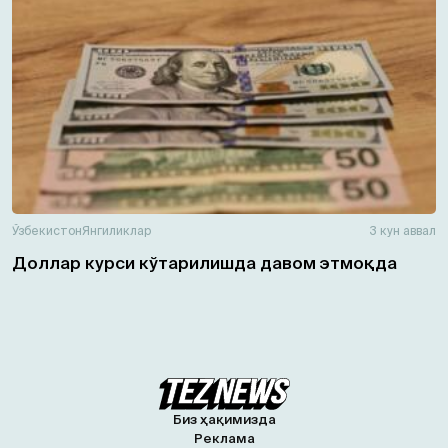
Ўзбекистон
Янгиликлар
3 кун аввал
Доллар курси кўтарилишда давом этмоқда
Биз ҳақимизда
Реклама