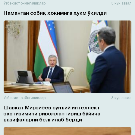
Ўзбекистон
Янгиликлар
3 кун аввал
Наманган собиқ ҳокимига ҳукм ўқилди
Ўзбекистон
Янгиликлар
3 кун аввал
Шавкат Мирзиёев сунъий интеллект
экотизимини ривожлантириш бўйича
вазифаларни белгилаб берди