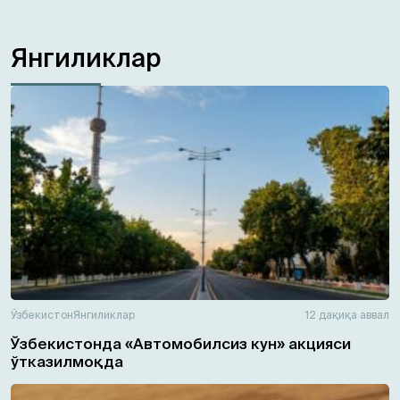
Янгиликлар
Ўзбекистон
Янгиликлар
12 дақиқа аввал
Ўзбекистонда «Автомобилсиз кун» акцияси
ўтказилмоқда