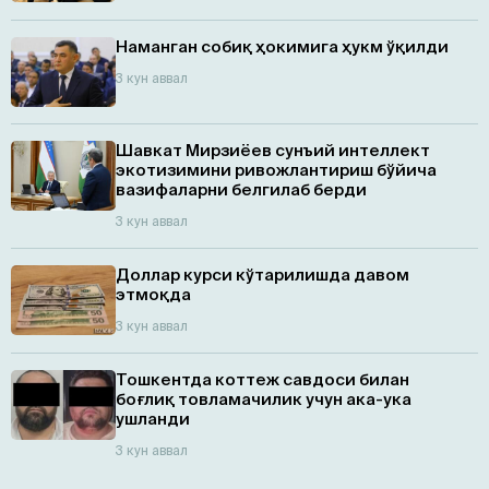
Наманган собиқ ҳокимига ҳукм ўқилди
3 кун аввал
Шавкат Мирзиёев сунъий интеллект
экотизимини ривожлантириш бўйича
вазифаларни белгилаб берди
3 кун аввал
Доллар курси кўтарилишда давом
этмоқда
3 кун аввал
Тошкентда коттеж савдоси билан
боғлиқ товламачилик учун ака-ука
ушланди
3 кун аввал