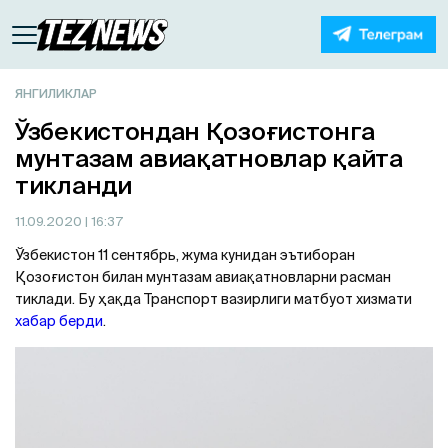
ЯНГИЛИКЛАР
Ўзбекистондан Қозоғистонга
мунтазам авиақатновлар қайта
тикланди
11.09.2020
| 16:37
Ўзбекистон 11 cентябрь, жума кунидан эътиборан
Қозоғистон билан мунтазам авиақатновларни расман
тиклади. Бу ҳақда Транспорт вазирлиги матбуот хизмати
хабар берди
.