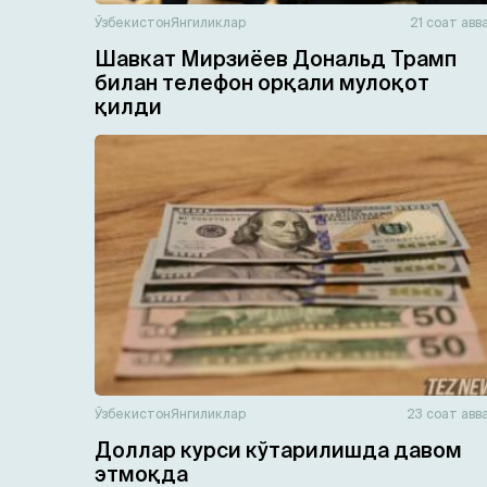
Ўзбекистон
Янгиликлар
21 соат авв
Шавкат Мирзиёев Дональд Трамп
билан телефон орқали мулоқот
қилди
Ўзбекистон
Янгиликлар
23 соат авв
Доллар курси кўтарилишда давом
этмоқда