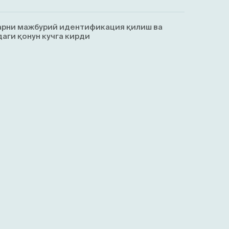
арни мажбурий идентификация қилиш ва
аги қонун кучга кирди