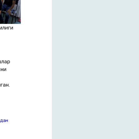
млиги
шлар
ини
ган.
идан