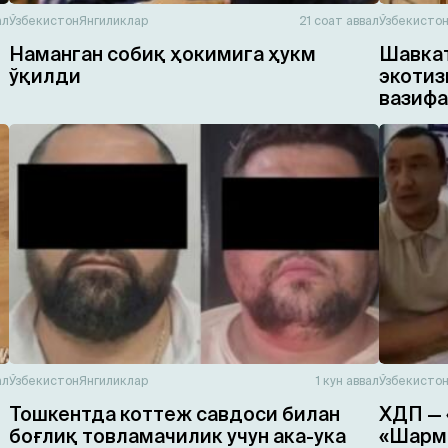
ал
Ўзбекистон
Янгиликлар
21 соат аввал
Ўзбекисто
Наманган собиқ ҳокимига ҳукм
Шавкат
ўқилди
экотиз
вазифа
ал
Ўзбекистон
Янгиликлар
1 кун аввал
Ўзбекисто
Тошкентда коттеж савдоси билан
ХДП — 
боғлиқ товламачилик учун ака-ука
«Шарма