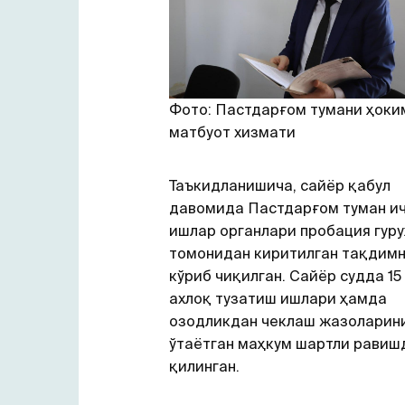
Фото: Пастдарғом тумани ҳоки
матбуот хизмати
Таъкидланишича, сайёр қабул
давомида Пастдарғом туман и
ишлар органлари пробация гуру
томонидан киритилган тақдим
кўриб чиқилган. Сайёр судда 15
ахлоқ тузатиш ишлари ҳамда
озодликдан чеклаш жазоларин
ўтаётган маҳкум шартли равиш
қилинган.