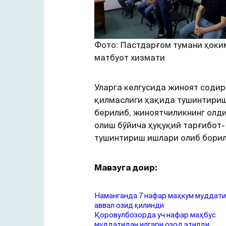
Фото: Пастдарғом тумани ҳоки
матбуот хизмати
Уларга келгусида жиноят содир
қилмаслиги ҳақида тушинтири
берилиб, жиноятчиликнинг олд
олиш бўйича ҳуқуқий тарғибот-
тушинтириш ишлари олиб борил
Мавзуга доир:
Наманганда 7 нафар маҳкум муддат
аввал озид қилинди
Қоровулбозорда уч нафар маҳбус
муддатидан илгари озод этилди