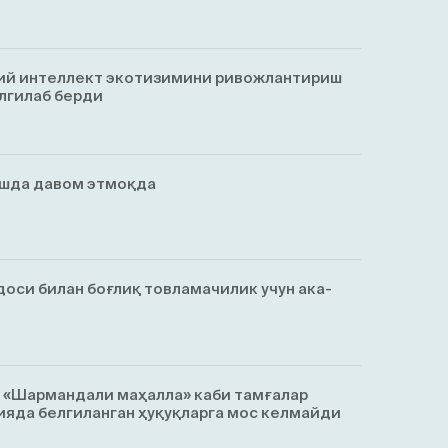
ий интеллект экотизимини ривожлантириш
лгилаб берди
ишда давом этмоқда
оси билан боғлиқ товламачилик учун ака-
, «Шармандали маҳалла» каби тамғалар
яда белгиланган ҳуқуқларга мос келмайди