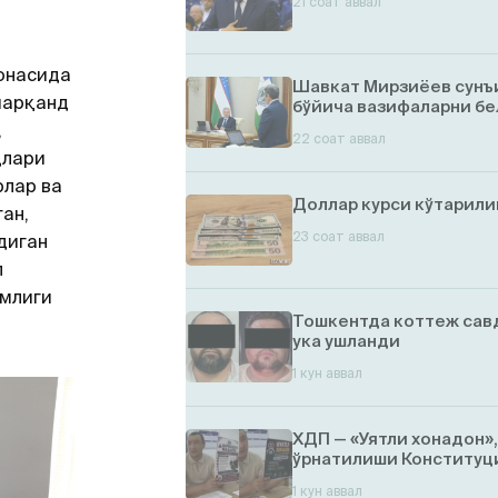
21 соат аввал
онасида
Шавкат Мирзиёев сунъ
марқанд
бўйича вазифаларни бе
,
22 соат аввал
длари
рлар ва
Доллар курси кўтарил
ан,
23 соат аввал
диган
л
имлиги
Тошкентда коттеж савд
ука ушланди
1 кун аввал
ХДП — «Уятли хонадон»
ўрнатилиши Конституци
1 кун аввал