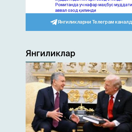
Ромитанда уч нафар маҳбус муддат
аввал озод қилинди
Янгиликларни Телеграм каналд
Янгиликлар