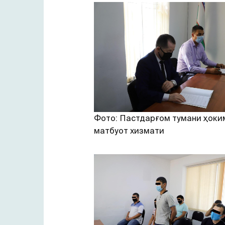
Фото: Пастдарғом тумани ҳоки
матбуот хизмати