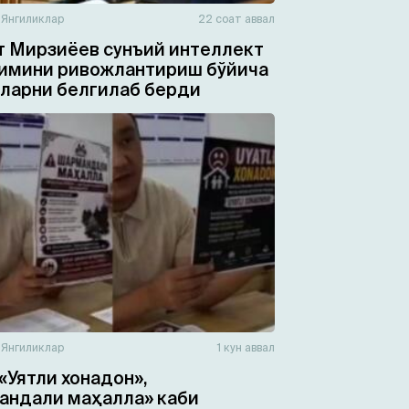
н
Янгиликлар
22 соат аввал
 Мирзиёев сунъий интеллект
имини ривожлантириш бўйича
ларни белгилаб берди
н
Янгиликлар
1 кун аввал
«Уятли хонадон»,
ндали маҳалла» каби