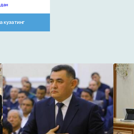
идан
а кузатинг