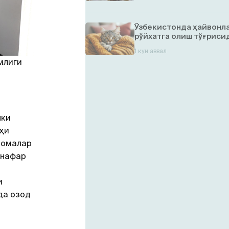
Ўзбекистонда ҳайвонл
рўйхатга олиш тўғрисид
1 кун аввал
млиги
чки
ҳи
номалар
 нафар
и
да озод