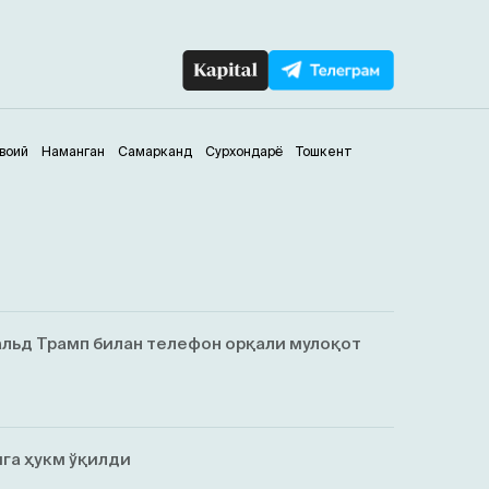
воий
Наманган
Самарканд
Сурхондарё
Тошкент
льд Трамп билан телефон орқали мулоқот
га ҳукм ўқилди