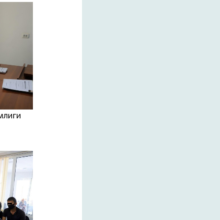
млиги