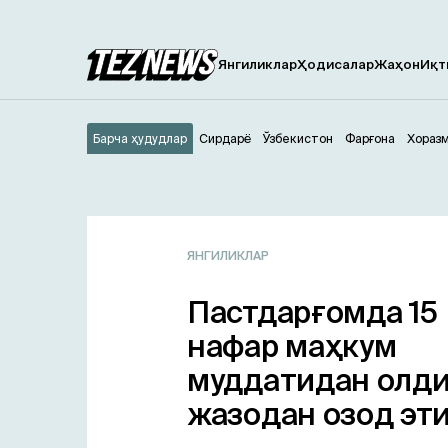
Янгиликлар
Ҳодисалар
Жаҳон
Иқт
Барча ҳудудлар
Сирдарё
Ўзбекистон
Фарғона
Хораз
ЯНГИЛИКЛАР
Пастдарғомда 15
нафар маҳкум
муддатидан олд
жазодан озод эт