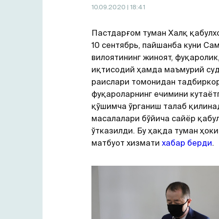
10.09.2020
| 18:41
Пастдарғом туман Халқ қабулх
10 сентябрь, пайшанба куни Са
вилоятининг жиноят, фуқаролик
иқтисодий ҳамда маъмурий су
раислари томонидан тадбирко
фуқароларнинг ечимини кутаётг
қўшимча ўрганиш талаб қилина
масалалари бўйича сайёр қабу
ўтказилди. Бу ҳақда туман ҳок
матбуот хизмати
хабар берди
.