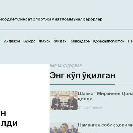
исодиёт
Сиёсат
Спорт
Жамият
Коммунал
Қарорлар
м
Андижон
Бухоро
Жаҳон
Жиззах
Қашқадарё
Қорақалпоғистон
На
БАРЧА ҲУДУДЛАР
Энг кўп ўқилган
Шавкат Мирзиёев Дона
қилди
21 соат аввал
ин
илди
Наманган собиқ ҳокими