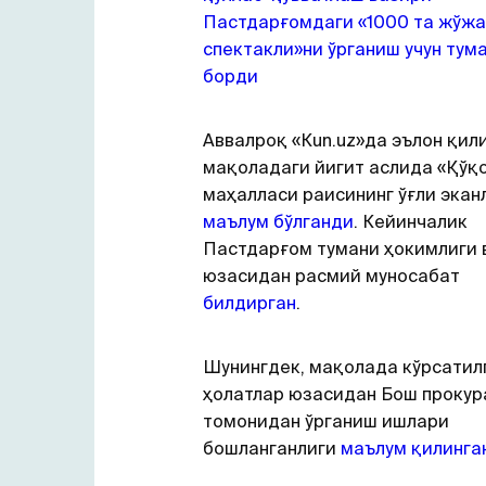
Пастдарғомдаги «1000 та жўжа
спектакли»ни ўрганиш учун тум
борди
Aввалроқ «Кun.uz»да эълон қил
мақоладаги йигит аслида «Қўқ
маҳалласи раисининг ўғли экан
маълум бўлганди
. Кейинчалик
Пастдарғом тумани ҳокимлиги 
юзасидан расмий муносабат
билдирган
.
Шунингдек, мақолада кўрсатил
ҳолатлар юзасидан Бош прокур
томонидан ўрганиш ишлари
бошланганлиги
маълум қилинга