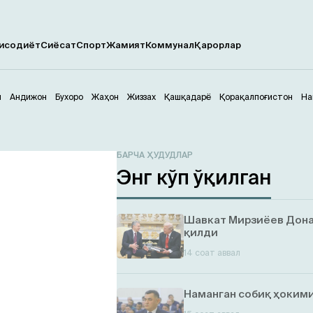
исодиёт
Сиёсат
Спорт
Жамият
Коммунал
Қарорлар
м
Андижон
Бухоро
Жаҳон
Жиззах
Қашқадарё
Қорақалпоғистон
На
БАРЧА ҲУДУДЛАР
Энг кўп ўқилган
Шавкат Мирзиёев Дона
қилди
14 соат аввал
Наманган собиқ ҳокими