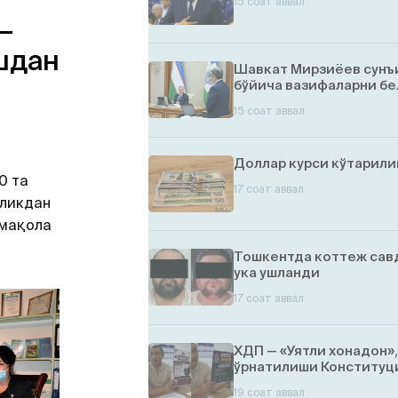
15 соат аввал
—
шдан
Шавкат Мирзиёев сунъ
бўйича вазифаларни бе
15 соат аввал
Доллар курси кўтарил
0 та
17 соат аввал
лликдан
 мақола
Тошкентда коттеж савд
ука ушланди
17 соат аввал
ХДП — «Уятли хонадон»
ўрнатилиши Конституци
19 соат аввал