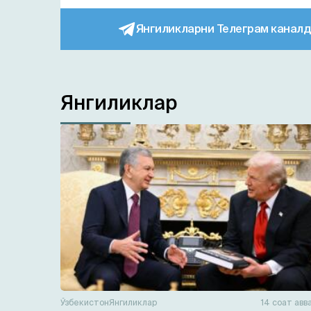
Янгиликларни Телеграм каналд
Янгиликлар
Ўзбекистон
Янгиликлар
14 соат авв