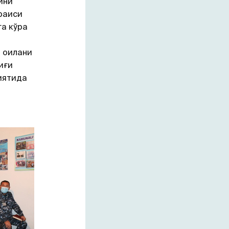
ини
раиси
га кўра
 оилани
иғи
иятида