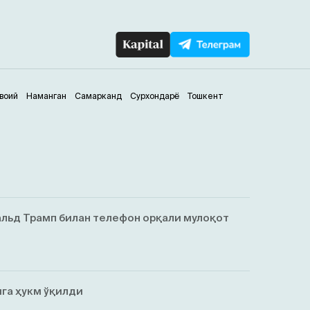
воий
Наманган
Самарканд
Сурхондарё
Тошкент
льд Трамп билан телефон орқали мулоқот
га ҳукм ўқилди