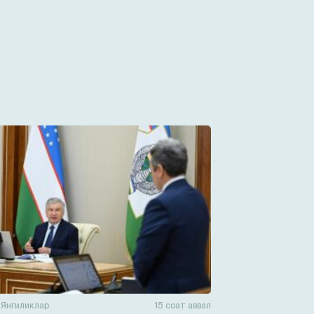
н
Янгиликлар
15 соат аввал