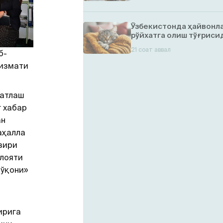
Ўзбекистонда ҳайвонл
рўйхатга олиш тўғрисид
21 соат аввал
б-
хизмати
ватлаш
 хабар
ан
аҳалла
зири
лояти
Қўқони»
.
ирига