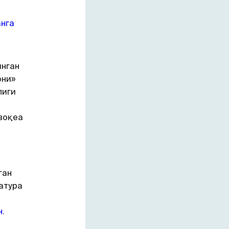
анга
инган
они»
лиги
воқеа
ган
атура
н
.