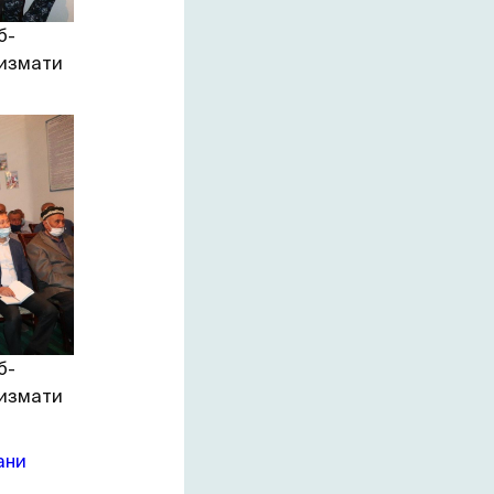
б-
хизмати
б-
хизмати
ани