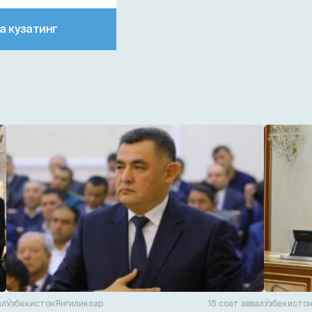
а кузатинг
ал
Ўзбекистон
Янгиликлар
15 соат аввал
Ўзбекисто