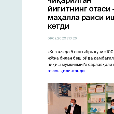
чиқарилган
йигитнинг отаси 
маҳалла раиси и
кетди
09.09.2020
| 13:26
«Kun.uz»да 5 сентябрь куни «100
жўжа билан беш ойда камбаға
чиқиш мумкинми?» сарлавҳали
эълон қилинганди
.