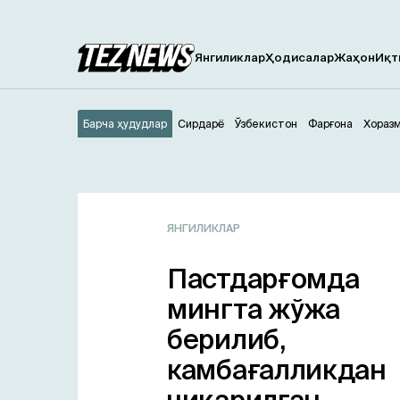
Янгиликлар
Ҳодисалар
Жаҳон
Иқт
Барча ҳудудлар
Сирдарё
Ўзбекистон
Фарғона
Хораз
ЯНГИЛИКЛАР
Пастдарғомда
мингта жўжа
берилиб,
камбағалликдан