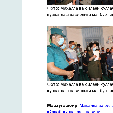
Фото: Маҳалла ва оилани қўлла
қувватлаш вазирлиги матбуот 
Фото: Маҳалла ва оилани қўлла
қувватлаш вазирлиги матбуот 
Мавзуга доир:
Маҳалла ва оил
қўллаб-қувватлаш вазири