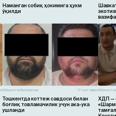
Наманган собиқ ҳокимига ҳукм
Шавкат
ўқилди
экотиз
вазифа
ал
Ўзбекистон
Янгиликлар
17 соат аввал
Ўзбекисто
Тошкентда коттеж савдоси билан
ХДП — 
боғлиқ товламачилик учун ака-ука
«Шарма
ушланди
тамғал
Консти