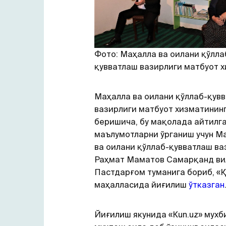
Фото: Маҳалла ва оилани қўлла
қувватлаш вазирлиги матбуот 
Маҳалла ва оилани қўллаб-қув
вазирлиги матбуот хизматининг
беришича, бу мақолада айтилг
маълумотларни ўрганиш учун М
ва оилани қўллаб-қувватлаш ва
Раҳмат Маматов Самарқанд ви
Пастдарғом туманига бориб, «
маҳалласида йиғилиш
ўтказган
Йиғилиш якунида «Кun.uz» мухб