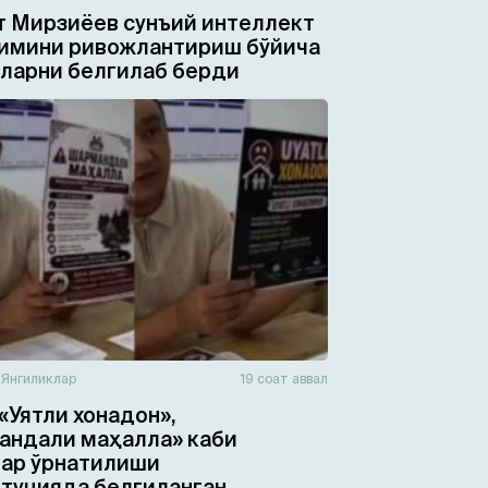
 Мирзиёев сунъий интеллект
имини ривожлантириш бўйича
ларни белгилаб берди
н
Янгиликлар
19 соат аввал
«Уятли хонадон»,
ндали маҳалла» каби
ар ўрнатилиши
туцияда белгиланган