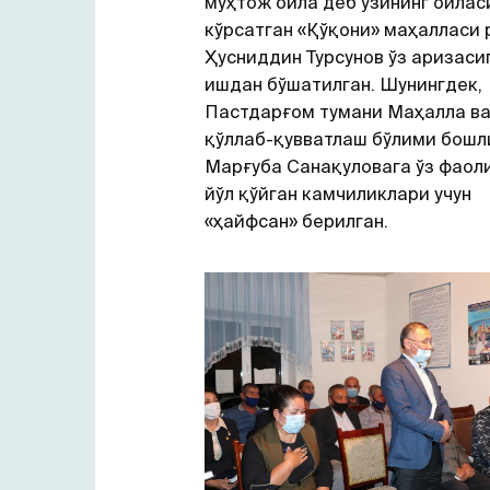
муҳтож оила деб ўзининг оилас
кўрсатган «Қўқони» маҳалласи 
Ҳусниддин Турсунов ўз аризаси
ишдан бўшатилган. Шунингдек,
Пастдарғом тумани Маҳалла ва
қўллаб-қувватлаш бўлими бошл
Марғуба Санақуловага ўз фаол
йўл қўйган камчиликлари учун
«ҳайфсан» берилган.