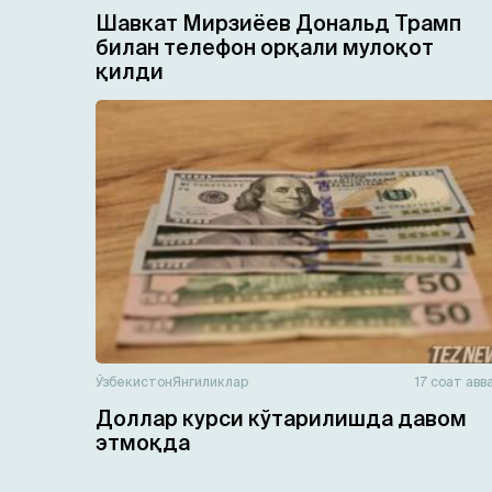
Шавкат Мирзиёев Дональд Трамп
билан телефон орқали мулоқот
қилди
Ўзбекистон
Янгиликлар
17 соат авв
Доллар курси кўтарилишда давом
этмоқда