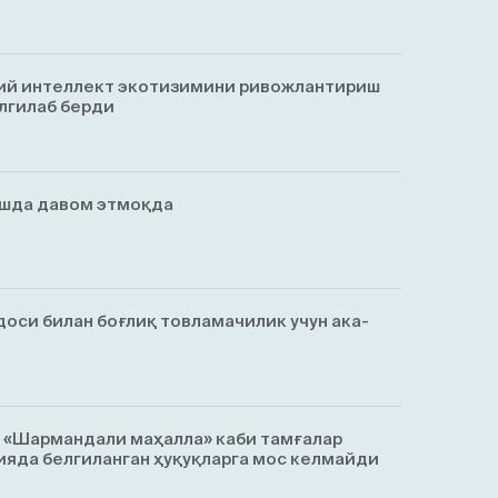
ий интеллект экотизимини ривожлантириш
лгилаб берди
ишда давом этмоқда
оси билан боғлиқ товламачилик учун ака-
, «Шармандали маҳалла» каби тамғалар
яда белгиланган ҳуқуқларга мос келмайди