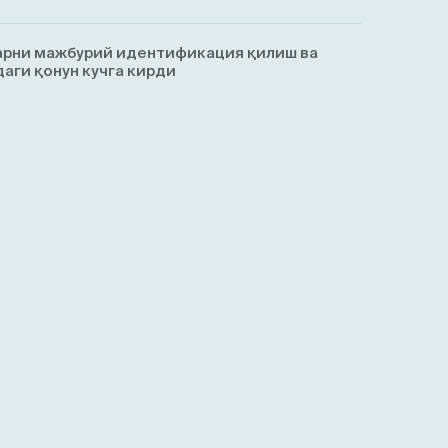
арни мажбурий идентификация қилиш ва
аги қонун кучга кирди