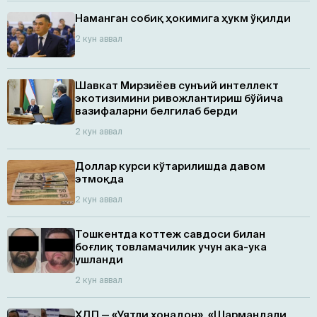
Наманган собиқ ҳокимига ҳукм ўқилди
2 кун аввал
Шавкат Мирзиёев сунъий интеллект
экотизимини ривожлантириш бўйича
вазифаларни белгилаб берди
2 кун аввал
Доллар курси кўтарилишда давом
этмоқда
2 кун аввал
Тошкентда коттеж савдоси билан
боғлиқ товламачилик учун ака-ука
ушланди
2 кун аввал
ХДП — «Уятли хонадон», «Шармандали