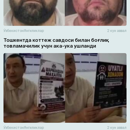
Ўзбекистон
Янгиликлар
2 кун аввал
Тошкентда коттеж савдоси билан боғлиқ
товламачилик учун ака-ука ушланди
Ўзбекистон
Янгиликлар
2 кун аввал