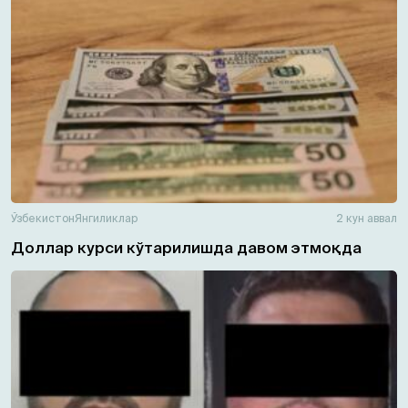
Ўзбекистон
Янгиликлар
2 кун аввал
Доллар курси кўтарилишда давом этмоқда