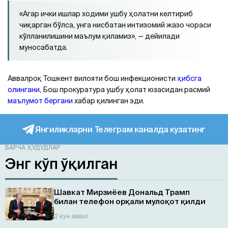
«Агар ички ишлар ходими ушбу ҳолатни келтириб
чиқарган бўлса, унга нисбатан интизомий жазо чораси
кўлланилишини маълум қиламиз», — дейилади
муносабатда.
Аввалроқ Тошкент вилояти бош инфекционисти
ҳибсга
олингани
, Бош прокуратура ушбу ҳолат юзасидан расмий
маълумот бергани
хабар қилинган эди.
Янгиликларни Телеграм каналда кузатинг
БАРЧА ҲУДУДЛАР
Энг кўп ўқилган
Шавкат Мирзиёев Дональд Трамп
билан телефон орқали мулоқот қилди
2 кун аввал