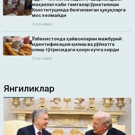
маҳалла» каби тамғалар ўрнатилиши
Конституцияда белгиланган ҳуқуқларга
мос келмайди
2 кун аввал
Ўзбекистонда ҳайвонларни мажбурий
идентификация қилиш ва рўйхатга
олиш тўғрисидаги қонун кучга кирди
2 кун аввал
Янгиликлар