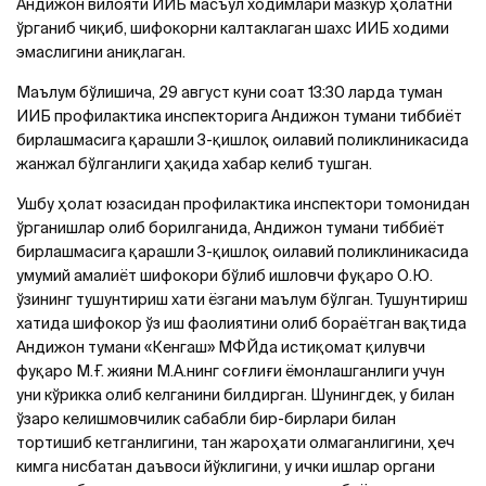
Андижон вилояти ИИБ масъул ходимлари мазкур ҳолатни
ўрганиб чиқиб, шифокорни калтаклаган шахс ИИБ ходими
эмаслигини аниқлаган.
Маълум бўлишича, 29 август куни соат 13:30 ларда туман
ИИБ профилактика инспекторига Андижон тумани тиббиёт
бирлашмасига қарашли 3-қишлоқ оилавий поликлиникасида
жанжал бўлганлиги ҳақида хабар келиб тушган.
Ушбу ҳолат юзасидан профилактика инспектори томонидан
ўрганишлар олиб борилганида, Андижон тумани тиббиёт
бирлашмасига қарашли 3-қишлоқ оилавий поликлиникасида
умумий амалиёт шифокори бўлиб ишловчи фуқаро О.Ю.
ўзининг тушунтириш хати ёзгани маълум бўлган. Тушунтириш
хатида шифокор ўз иш фаолиятини олиб бораётган вақтида
Андижон тумани «Кенгаш» МФЙда истиқомат қилувчи
фуқаро М.Ғ. жияни М.А.нинг соғлиғи ёмонлашганлиги учун
уни кўрикка олиб келганини билдирган. Шунингдек, у билан
ўзаро келишмовчилик сабабли бир-бирлари билан
тортишиб кетганлигини, тан жароҳати олмаганлигини, ҳеч
кимга нисбатан даъвоси йўклигини, у ички ишлар органи