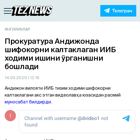
ЯНГИЛИКЛАР
Прокуратура Андижонда
шифокорни калтаклаган ИИБ
ходими ишини ўрганишни
бошлади
14.09.2020
| 12:16
Андижон вилояти ИИБ тизим ходими шифокорни
калтаклагани акс этган видеолавҳа юзасидан расмий
муносабат билдирди
.