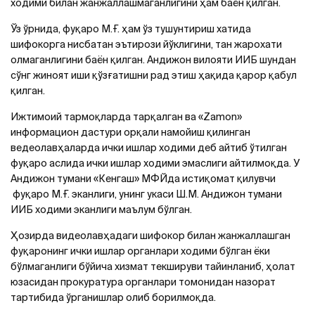
ходими билан жанжаллашмаганлигини ҳам баён қилган.
Ўз ўрнида, фуқаро М.Ғ. ҳам ўз тушунтириш хатида
шифокорга нисбатан эътирози йўклигини, тан жарохати
олмаганлигини баён қилган. Андижон вилояти ИИБ шундан
сўнг жиноят иши қўзғатишни рад этиш ҳақида қарор қабул
қилган.
Ижтимоий тармоқларда тарқалган ва «Zamon»
информацион дастури орқали намойиш қилинган
ведеолавҳаларда ички ишлар ходими деб айтиб ўтилган
фуқаро аслида ички ишлар ходими эмаслиги айтилмоқда. У
Андижон тумани «Кенгаш» МФЙда истиқомат қилувчи
фуқаро М.Ғ. эканлиги, унинг укаси Ш.М. Андижон тумани
ИИБ ходими эканлиги маълум бўлган.
Ҳозирда видеолавҳадаги шифокор билан жанжаллашган
фуқаронинг ички ишлар органлари ходими бўлган ёки
бўлмаганлиги бўйича хизмат текшируви тайинланиб, ҳолат
юзасидан прокуратура органлари томонидан назорат
тартибида ўрганишлар олиб борилмоқда.