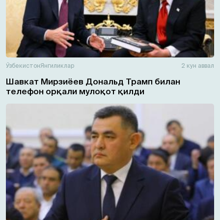
Ўзбекистон
Янгиликлар
2 кун аввал
Шавкат Мирзиёев Дональд Трамп билан
телефон орқали мулоқот қилди