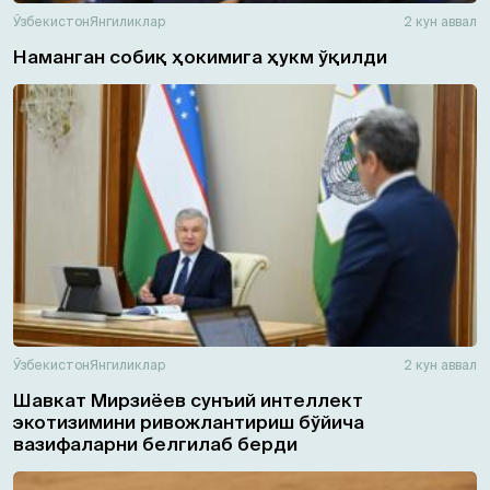
Ўзбекистон
Янгиликлар
2 кун аввал
Наманган собиқ ҳокимига ҳукм ўқилди
Ўзбекистон
Янгиликлар
2 кун аввал
Шавкат Мирзиёев сунъий интеллект
экотизимини ривожлантириш бўйича
вазифаларни белгилаб берди